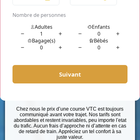
chauffeurs professionnels, élégants, courtois et
souriants, qui sauront s'adapter à toutes vos
attentes et à votre moindre exigence.
Vous pouvez profiter de nos services 24h/24 et 7j/7
donc à n'importe quel moment et surtout pour toute
circonstance.
Chauffeur vtc Gare du Nord
reste à
votre entière disposition afin de vous satisfaire et
répondre à vos demandes.
Véhicules haut de gamme
Seul ou à plusieurs, nos berlines et nos vans sont
parfaits pour vos transferts. Sièges tout confort,
chargeur téléphone, presse du jour, bouteille d’eau
fraîche et même siège bébé/enfant seront à votre
disposition.
Profitez d’un tarif au forfait
Chez nous le prix d’une course VTC est toujours
communiqué avant votre trajet. Nos tarifs sont
abordables et restent invariables, peu importe l'etat
du trafic. Aucun frais d’approche ni d’attente en cas
de retard de train. Appréciez un tel confort à sa
juste valeur.