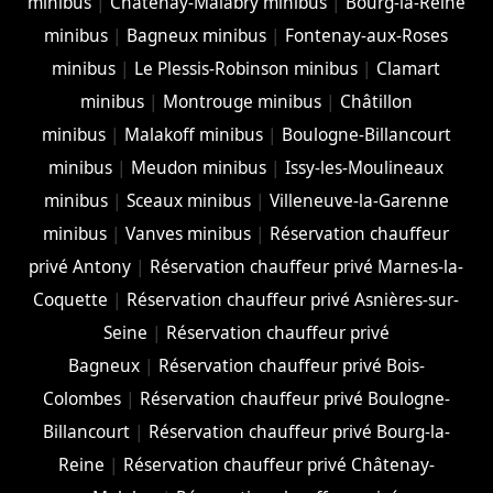
minibus
|
Châtenay-Malabry minibus
|
Bourg-la-Reine
minibus
|
Bagneux minibus
|
Fontenay-aux-Roses
minibus
|
Le Plessis-Robinson minibus
|
Clamart
minibus
|
Montrouge minibus
|
Châtillon
minibus
|
Malakoff minibus
|
Boulogne-Billancourt
minibus
|
Meudon minibus
|
Issy-les-Moulineaux
minibus
|
Sceaux minibus
|
Villeneuve-la-Garenne
minibus
|
Vanves minibus
|
Réservation chauffeur
privé Antony
|
Réservation chauffeur privé Marnes-la-
Coquette
|
Réservation chauffeur privé Asnières-sur-
Seine
|
Réservation chauffeur privé
Bagneux
|
Réservation chauffeur privé Bois-
Colombes
|
Réservation chauffeur privé Boulogne-
Billancourt
|
Réservation chauffeur privé Bourg-la-
Reine
|
Réservation chauffeur privé Châtenay-