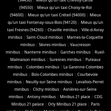
(94430)
|
Mieux qu'un taxi Chevilly-Larue
(94550)
|
Mieux qu'un taxi Choisy-le-Roi
(94600)
|
Mieux qu'un taxi Créteil (94000)
|
Mieux
qu'un taxi Fontenay-sous-Bois (94120)
|
Mieux qu'un
taxi Fresnes (94260)
|
Chaville minibus
|
Ville-d-Avray
minibus
|
Saint-Cloud minibus
|
Marnes-la-Coquette
minibus
|
Sèvres minibus
|
Vaucresson
minibus
|
Nanterre minibus
|
Garches minibus
|
Rueil-
Malmaison minibus
|
Suresnes minibus
|
Puteaux
minibus
|
Colombes minibus
|
La Garenne-Colombes
minibus
|
Bois-Colombes minibus
|
Courbevoie
minibus
|
Neuilly-sur-Seine minibus
|
Levallois-Perret
minibus
|
Clichy minibus
|
Asnières-sur-Seine
minibus
|
Antony minibus
|
Minibus 21 place
|
CDG
Minibus 21 palace
|
Orly Minibus 21 place
|
Paris