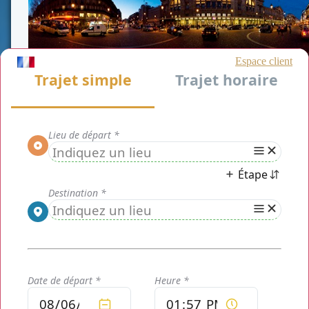
Choisissez les avantages d’un
Chauffeur vtc Gare
du Nord
avec
CHAUFFEUR PRIVE PARIS
pour
votre déplacement qu'il soit professionnel ou
personnel. Le service de transport voiture avec
chauffeur remplace le taxi. Ce service a mis un
système afin de vous permettre de connaitre à
l'avance le prix de votre course.
Nous sommes le spécialiste de transport
en gare
,
présent sur
Paris et Ile de France
.
CHAUFFEUR PRIVE PARIS
vous propose ses