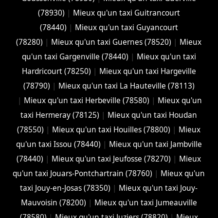
(78930)
|
Mieux qu'un taxi Guitrancourt
(78440)
|
Mieux qu'un taxi Guyancourt
(78280)
|
Mieux qu'un taxi Guernes (78520)
|
Mieux
qu'un taxi Gargenville (78440)
|
Mieux qu'un taxi
Hardricourt (78250)
|
Mieux qu'un taxi Hargeville
(78790)
|
Mieux qu'un taxi La Hauteville (78113)
|
Mieux qu'un taxi Herbeville (78580)
|
Mieux qu'un
taxi Hermeray (78125)
|
Mieux qu'un taxi Houdan
(78550)
|
Mieux qu'un taxi Houilles (78800)
|
Mieux
qu'un taxi Issou (78440)
|
Mieux qu'un taxi Jambville
(78440)
|
Mieux qu'un taxi Jeufosse (78270)
|
Mieux
qu'un taxi Jouars-Pontchartrain (78760)
|
Mieux qu'un
taxi Jouy-en-Josas (78350)
|
Mieux qu'un taxi Jouy-
Mauvoisin (78200)
|
Mieux qu'un taxi Jumeauville
(78580)
|
Mieux qu'un taxi Juziers (78820)
|
Mieux