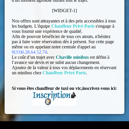
d'un moment agréable durant tout le trajet.
[WIDGET-1]
Nos offres sont attrayantes et à des prix accessibles à tous
les budgets. L'équipe
Chauffeur Privé Paris
s'engage à
vous fournir une expérience de qualité.
Afin de pouvoir bénéficier de tous ces atouts, n'hésitez
pas à faire votre réservation dès à présent. Sur cette page
même ou en appelant notre centrale d'appel au
0(33)6.28.64.52.74
.
Le coût d’un trajet avec
Chaville
minibus
est défini à
l’avance sur devis et ne subit aucun changement.
Ajoutez de la valeur à tous vos déplacements en réservant
un minibus chez
Chauffeur Privé Paris
.
Si vous êtes chauffeur de taxi ou vtc,inscrivez-vous ici: