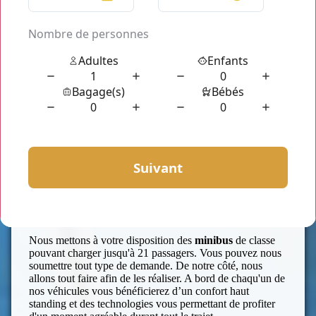
minibus
seront justement en adéquation à vos attentes.
Nos chauffeurs habillés en costume cravate, courtois,
professionnels et toujours à l'écoute sont ravis de vous
accompagner. Ils vous garantissent leur disponibilité de
jour comme de nuit. Et même les jours fériés, ils vous
accordent leur disponibilité à vous servir.
Nous mettons à votre disposition des
minibus
de classe
pouvant charger jusqu'à 21 passagers. Vous pouvez nous
soumettre tout type de demande. De notre côté, nous
allons tout faire afin de les réaliser. A bord de chaqu'un de
nos véhicules vous bénéficierez d’un confort haut
standing et des technologies vous permettant de profiter