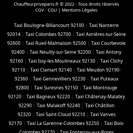
Chauffeurpriveparis.fr © 2022 - Tous droits réservés
CGV - CGU
|
Mentions Légales
Taxi Boulogne-Billancourt 92100
|
Taxi Nanterre
92014
|
Taxi Colombes 92700
|
Taxi Asnières-sur-Seine
92600
|
Taxi Rueil-Malmaison 92500
|
Taxi Courbevoie
92400
|
Taxi Neuilly-sur-Seine 92200
|
Taxi Antony
92160
|
Taxi Issy-les-Moulineaux 92130
|
Taxi Clichy
92110
|
Taxi Clamart 92140
|
Taxi Meudon 92190-
92360
|
Taxi Gennevilliers 92230
|
Taxi Puteaux
92800
|
Taxi Suresnes 92150
|
Taxi Montrouge
92120
|
Taxi Bagneux 92220
|
Taxi Châtenay-Malabry
92290
|
Taxi Malakoff 92240
|
Taxi Châtillon
92320
|
Taxi Saint-Cloud 92210
|
Taxi Vanves
92170
|
Taxi La Garenne-Colombes 92250
|
Taxi Bois-
Colombes 92270
|
Taxi Fontenay-aux-Roses