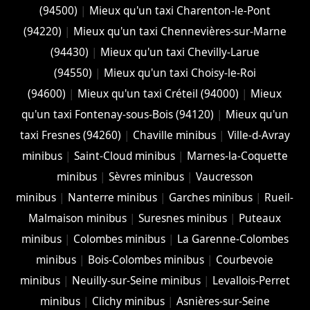
(94500)
|
Mieux qu'un taxi Charenton-le-Pont
(94220)
|
Mieux qu'un taxi Chennevières-sur-Marne
(94430)
|
Mieux qu'un taxi Chevilly-Larue
(94550)
|
Mieux qu'un taxi Choisy-le-Roi
(94600)
|
Mieux qu'un taxi Créteil (94000)
|
Mieux
qu'un taxi Fontenay-sous-Bois (94120)
|
Mieux qu'un
taxi Fresnes (94260)
|
Chaville minibus
|
Ville-d-Avray
minibus
|
Saint-Cloud minibus
|
Marnes-la-Coquette
minibus
|
Sèvres minibus
|
Vaucresson
minibus
|
Nanterre minibus
|
Garches minibus
|
Rueil-
Malmaison minibus
|
Suresnes minibus
|
Puteaux
minibus
|
Colombes minibus
|
La Garenne-Colombes
minibus
|
Bois-Colombes minibus
|
Courbevoie
minibus
|
Neuilly-sur-Seine minibus
|
Levallois-Perret
minibus
|
Clichy minibus
|
Asnières-sur-Seine