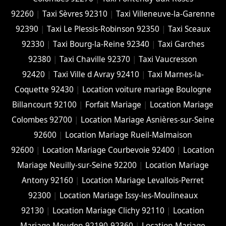
92260
|
Taxi Sèvres 92310
|
Taxi Villeneuve-la-Garenne
92390
|
Taxi Le Plessis-Robinson 92350
|
Taxi Sceaux
92330
|
Taxi Bourg-la-Reine 92340
|
Taxi Garches
92380
|
Taxi Chaville 92370
|
Taxi Vaucresson
92420
|
Taxi Ville d Avray 92410
|
Taxi Marnes-la-
Coquette 92430
|
Location voiture mariage Boulogne
Billancourt 92100
|
Forfait Mariage
|
Location Mariage
Colombes 92700
|
Location Mariage Asnières-sur-Seine
92600
|
Location Mariage Rueil-Malmaison
92600
|
Location Mariage Courbevoie 92400
|
Location
Mariage Neuilly-sur-Seine 92200
|
Location Mariage
Antony 92160
|
Location Mariage Levallois-Perret
92300
|
Location Mariage Issy-les-Moulineaux
92130
|
Location Mariage Clichy 92110
|
Location
Mariage Meudon 92190-92360
|
Location Mariage