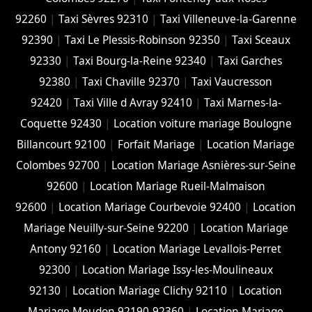
92260
|
Taxi Sèvres 92310
|
Taxi Villeneuve-la-Garenne
92390
|
Taxi Le Plessis-Robinson 92350
|
Taxi Sceaux
92330
|
Taxi Bourg-la-Reine 92340
|
Taxi Garches
92380
|
Taxi Chaville 92370
|
Taxi Vaucresson
92420
|
Taxi Ville d Avray 92410
|
Taxi Marnes-la-
Coquette 92430
|
Location voiture mariage Boulogne
Billancourt 92100
|
Forfait Mariage
|
Location Mariage
Colombes 92700
|
Location Mariage Asnières-sur-Seine
92600
|
Location Mariage Rueil-Malmaison
92600
|
Location Mariage Courbevoie 92400
|
Location
Mariage Neuilly-sur-Seine 92200
|
Location Mariage
Antony 92160
|
Location Mariage Levallois-Perret
92300
|
Location Mariage Issy-les-Moulineaux
92130
|
Location Mariage Clichy 92110
|
Location
Mariage Meudon 92190-92360
|
Location Mariage