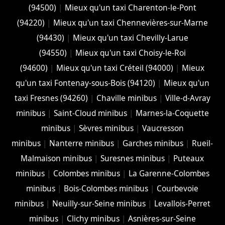
(94500)
|
Mieux qu'un taxi Charenton-le-Pont
(94220)
|
Mieux qu'un taxi Chennevières-sur-Marne
(94430)
|
Mieux qu'un taxi Chevilly-Larue
(94550)
|
Mieux qu'un taxi Choisy-le-Roi
(94600)
|
Mieux qu'un taxi Créteil (94000)
|
Mieux
qu'un taxi Fontenay-sous-Bois (94120)
|
Mieux qu'un
taxi Fresnes (94260)
|
Chaville minibus
|
Ville-d-Avray
minibus
|
Saint-Cloud minibus
|
Marnes-la-Coquette
minibus
|
Sèvres minibus
|
Vaucresson
minibus
|
Nanterre minibus
|
Garches minibus
|
Rueil-
Malmaison minibus
|
Suresnes minibus
|
Puteaux
minibus
|
Colombes minibus
|
La Garenne-Colombes
minibus
|
Bois-Colombes minibus
|
Courbevoie
minibus
|
Neuilly-sur-Seine minibus
|
Levallois-Perret
minibus
|
Clichy minibus
|
Asnières-sur-Seine