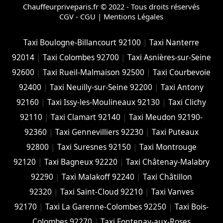
Chauffeurpriveparis.fr © 2022 - Tous droits réservés
CGV - CGU
|
Mentions Légales
Taxi Boulogne-Billancourt 92100
|
Taxi Nanterre
92014
|
Taxi Colombes 92700
|
Taxi Asnières-sur-Seine
92600
|
Taxi Rueil-Malmaison 92500
|
Taxi Courbevoie
92400
|
Taxi Neuilly-sur-Seine 92200
|
Taxi Antony
92160
|
Taxi Issy-les-Moulineaux 92130
|
Taxi Clichy
92110
|
Taxi Clamart 92140
|
Taxi Meudon 92190-
92360
|
Taxi Gennevilliers 92230
|
Taxi Puteaux
92800
|
Taxi Suresnes 92150
|
Taxi Montrouge
92120
|
Taxi Bagneux 92220
|
Taxi Châtenay-Malabry
92290
|
Taxi Malakoff 92240
|
Taxi Châtillon
92320
|
Taxi Saint-Cloud 92210
|
Taxi Vanves
92170
|
Taxi La Garenne-Colombes 92250
|
Taxi Bois-
Colombes 92270
|
Taxi Fontenay-aux-Roses