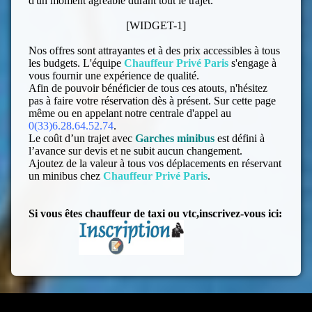
d'un moment agréable durant tout le trajet.
[WIDGET-1]
Nos offres sont attrayantes et à des prix accessibles à tous
les budgets. L'équipe
Chauffeur Privé Paris
s'engage à
vous fournir une expérience de qualité.
Afin de pouvoir bénéficier de tous ces atouts, n'hésitez
pas à faire votre réservation dès à présent. Sur cette page
même ou en appelant notre centrale d'appel au
0(33)6.28.64.52.74
.
Le coût d’un trajet avec
Garches
minibus
est défini à
l’avance sur devis et ne subit aucun changement.
Ajoutez de la valeur à tous vos déplacements en réservant
un minibus chez
Chauffeur Privé Paris
.
Si vous êtes chauffeur de taxi ou vtc,inscrivez-vous ici: