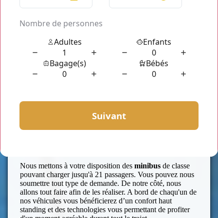
minibus
seront justement en adéquation à vos attentes.
Nos chauffeurs habillés en costume cravate, courtois,
professionnels et toujours à l'écoute sont ravis de vous
accompagner. Ils vous garantissent leur disponibilité de
jour comme de nuit. Et même les jours fériés, ils vous
accordent leur disponibilité à vous servir.
Nous mettons à votre disposition des
minibus
de classe
pouvant charger jusqu'à 21 passagers. Vous pouvez nous
soumettre tout type de demande. De notre côté, nous
allons tout faire afin de les réaliser. A bord de chaqu'un de
nos véhicules vous bénéficierez d’un confort haut
standing et des technologies vous permettant de profiter