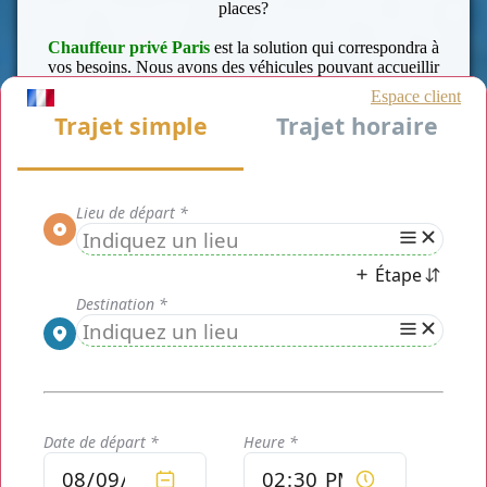
places?
Chauffeur privé Paris
est la solution qui correspondra à
vos besoins. Nous avons des véhicules pouvant accueillir
confortablement jusqu'à 21 passagers.
Nos minibus sont de luxe, parfaitement entretenus,
confortables et équipés vous permettant de profiter de vos
trajets et pour rouler en toute sécurité.
Chauffeur Privé Paris
est aussi spécialisé dans la
location de voiture tout type (Berline, van et minibus)
avec chauffeur sur
Issy-les-Moulineaux
, Paris, Ile de
France et même partout en France.
[WIDGET-1]
Vous n'avez plus à chercher un chauffeur car notre
prestation est avec un chauffeur.
Il transportera votre groupe commodément et en toute
sérénité à votre destination. Il est compréhensif, courtois
et a le permis et l'aptitude pour le métier.