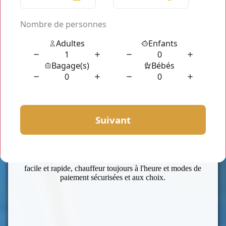
Notre service de location
Issy-les-Moulineaux minibus
concerne les professionnels tant les particuliers résidents
ou non sur Issy-les-Moulineaux, Paris,...
Pour un aller simple ou un aller-retour, un circuit sur une
ou plusieurs jours, n'hésitez pas à nous les soumettre.
Chez nous, tout est possible sur demande. Consultez
notre calculateur en ligne pour un devis sur mesure.
Faites des économies en réservant
Issy-les-Moulineaux
minibus
Comparez les prix et les services proposés et vous verrez
Chauffeur Privé Paris
est l'idéal.
Nos tarifs sont abordables pour tous, annoncés à l'avance.
Pas de surprise vous ne payez que votre voyage.
Issy-les-Moulineaux minibus
est disponibles 24h/24 et
sa réservation est accessible à toutes et à tous. Commande
facile et rapide, chauffeur toujours à l'heure et modes de
paiement sécurisées et aux choix.