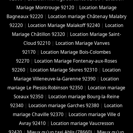
Mariage Montrouge 92120
|
Location Mariage
Bagneaux 92220
|
Location mariage Châtenay Malabry
92220
|
Location Mariage Malakoff 92240
|
Location
Mariage Châtillon 92320
|
Location Mariage Saint-
Cloud 92210
|
Location Mariage Vanves
92170
|
Location Mariage Bois-Colombes
92270
|
Location Mariage Fontenay-aux-Roses
92260
|
Location Mariage Sèvres 92310
|
Location
Mariage Villeneuve-la-Garenne 92390
|
Location
mariage Le Plessis-Robinson 92350
|
Location mariage
Sceaux 92350
|
Location mariage Bourg-la-Reine
92340
|
Location mariage Garches 92380
|
Location
mariage Chaville 92370
|
Location mariage Ville d
Avray 92410
|
Location mariage Vaucresson
92420
|
Mieux qu'un taxi Ablis (78660)
|
Mieux qu'un