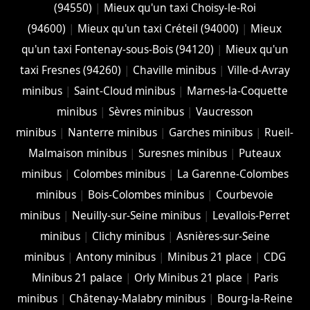
(94550)
|
Mieux qu'un taxi Choisy-le-Roi
(94600)
|
Mieux qu'un taxi Créteil (94000)
|
Mieux
qu'un taxi Fontenay-sous-Bois (94120)
|
Mieux qu'un
taxi Fresnes (94260)
|
Chaville minibus
|
Ville-d-Avray
minibus
|
Saint-Cloud minibus
|
Marnes-la-Coquette
minibus
|
Sèvres minibus
|
Vaucresson
minibus
|
Nanterre minibus
|
Garches minibus
|
Rueil-
Malmaison minibus
|
Suresnes minibus
|
Puteaux
minibus
|
Colombes minibus
|
La Garenne-Colombes
minibus
|
Bois-Colombes minibus
|
Courbevoie
minibus
|
Neuilly-sur-Seine minibus
|
Levallois-Perret
minibus
|
Clichy minibus
|
Asnières-sur-Seine
minibus
|
Antony minibus
|
Minibus 21 place
|
CDG
Minibus 21 palace
|
Orly Minibus 21 place
|
Paris
minibus
|
Châtenay-Malabry minibus
|
Bourg-la-Reine