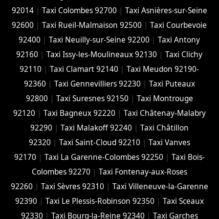
92014
|
Taxi Colombes 92700
|
Taxi Asnières-sur-Seine
92600
|
Taxi Rueil-Malmaison 92500
|
Taxi Courbevoie
92400
|
Taxi Neuilly-sur-Seine 92200
|
Taxi Antony
92160
|
Taxi Issy-les-Moulineaux 92130
|
Taxi Clichy
92110
|
Taxi Clamart 92140
|
Taxi Meudon 92190-
92360
|
Taxi Gennevilliers 92230
|
Taxi Puteaux
92800
|
Taxi Suresnes 92150
|
Taxi Montrouge
92120
|
Taxi Bagneux 92220
|
Taxi Châtenay-Malabry
92290
|
Taxi Malakoff 92240
|
Taxi Châtillon
92320
|
Taxi Saint-Cloud 92210
|
Taxi Vanves
92170
|
Taxi La Garenne-Colombes 92250
|
Taxi Bois-
Colombes 92270
|
Taxi Fontenay-aux-Roses
92260
|
Taxi Sèvres 92310
|
Taxi Villeneuve-la-Garenne
92390
|
Taxi Le Plessis-Robinson 92350
|
Taxi Sceaux
92330
|
Taxi Bourg-la-Reine 92340
|
Taxi Garches