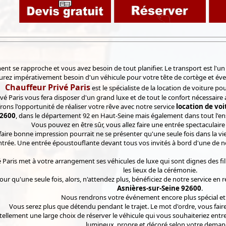
t se rapproche et vous avez besoin de tout planifier. Le transport est l'un 
urez impérativement besoin d'un véhicule pour votre tête de cortège et éve
Chauffeur Privé Paris
est le spécialiste de la location de voiture po
vé Paris vous fera disposer d'un grand luxe et de tout le confort nécessaire a
ons l'opportunité de réaliser votre rêve avec notre service
location de vo
2600
, dans le département 92 en Haut-Seine mais également dans tout l'ens
Vous pouvez en être sûr, vous allez faire une entrée spectaculaire 
faire bonne impression pourrait ne se présenter qu'une seule fois dans la vie
ntrée. Une entrée époustouflante devant tous vos invités à bord d'une de no
é Paris met à votre arrangement ses véhicules de luxe qui sont dignes des
les lieux de la cérémonie.
jour qu'une seule fois, alors, n'attendez plus, bénéficiez de notre service en
Asnières-sur-Seine 92600
.
Nous rendrons votre événement encore plus spécial et
Vous serez plus que détendu pendant le trajet. Le mot d'ordre, vous fair
tellement une large choix de réserver le véhicule qui vous souhaiteriez ent
lumineux, propre et décoré selon votre deman