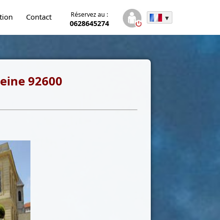
Réservez au :
tion
Contact
0628645274
Seine
92600