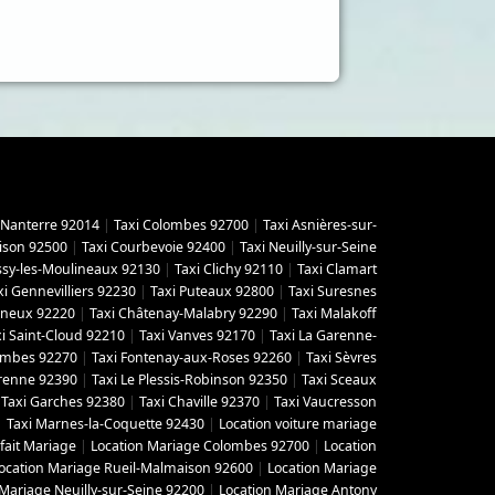
 Nanterre 92014
|
Taxi Colombes 92700
|
Taxi Asnières-sur-
ison 92500
|
Taxi Courbevoie 92400
|
Taxi Neuilly-sur-Seine
Issy-les-Moulineaux 92130
|
Taxi Clichy 92110
|
Taxi Clamart
xi Gennevilliers 92230
|
Taxi Puteaux 92800
|
Taxi Suresnes
gneux 92220
|
Taxi Châtenay-Malabry 92290
|
Taxi Malakoff
i Saint-Cloud 92210
|
Taxi Vanves 92170
|
Taxi La Garenne-
lombes 92270
|
Taxi Fontenay-aux-Roses 92260
|
Taxi Sèvres
arenne 92390
|
Taxi Le Plessis-Robinson 92350
|
Taxi Sceaux
|
Taxi Garches 92380
|
Taxi Chaville 92370
|
Taxi Vaucresson
|
Taxi Marnes-la-Coquette 92430
|
Location voiture mariage
fait Mariage
|
Location Mariage Colombes 92700
|
Location
ocation Mariage Rueil-Malmaison 92600
|
Location Mariage
 Mariage Neuilly-sur-Seine 92200
|
Location Mariage Antony