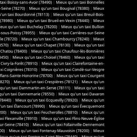
axi Boissy-sans-Avoir (78490)
|
Mieux qu'un taxi Bonnelles
-Seine (78270)
|
Mieux qu'un taxi Bougival (78380)
|
Mieux
'un taxi Bourdonné (78113)
|
Mieux qu'un taxi Breuil-Bois-
 (78980)
|
Mieux qu'un taxi Brueil-en-Vexin (78440)
|
Mieux
eux qu'un taxi Buchelay (78200)
|
Mieux qu'un taxi Bullion
-sous-Poissy (78955)
|
Mieux qu'un taxi Carrières-sur-Seine
le (78720)
|
Mieux qu'un taxi Chambourcy (78240)
|
Mieux
8570)
|
Mieux qu'un taxi Chapet (78130)
|
Mieux qu'un taxi
 Chatou (78400)
|
Mieux qu'un taxi Chaufour-lès-Bonnières
8450)
|
Mieux qu'un taxi Choisel (78460)
|
Mieux qu'un taxi
Civry-la-Forêt (78910)
|
Mieux qu'un taxi Clairefontaine-en-
xi Coignières (78310)
|
Mieux qu'un taxi Condé-sur-Vesgre
flans-Sainte-Honorine (78700)
|
Mieux qu'un taxi Courgent
78270)
|
Mieux qu'un taxi Crespières (78121)
|
Mieux qu'un
qu'un taxi Dammartin-en-Serve (78111)
|
Mieux qu'un taxi
qu'un taxi Dannemarie (78550)
|
Mieux qu'un taxi Davaron
(78440)
|
Mieux qu'un taxi Ecquevilly (78920)
|
Mieux qu'un
un taxi Élancourt (78990)
|
Mieux qu'un taxi Évecquemont
200)
|
Mieux qu'un taxi Feucherolles (78810)
|
Mieux qu'un
xi Flexanville (78910)
|
Mieux qu'un taxi Flins-Neuve-Église
sur-Seine (78410)
|
Mieux qu'un taxi Follainville-Dennemont
00)
|
Mieux qu'un taxi Fontenay-Mauvoisin (78200)
|
Mieux
ieux qu'un taxi Fontenay-Saint-Père (78440)
|
Mieux qu'un