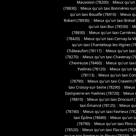
Mauvoisin (78200)
|
Mieux qu'un t
(78830)
|
Mieux qu'un taxi Bonnières-sur
qu'un taxi Bouafle (78410)
|
Mieux qu
Robert (78930)
|
Mieux qu'un taxi Bréval
qu'un taxi Buc (78530)
|
Mi
(78830)
|
Mieux qu'un taxi Carrières
(78420)
|
Mieux qu'un taxi Cernay-la-Vil
qu'un taxi Chanteloup-les-Vignes (7
Châteaufort (78117)
|
Mieux qu'un taxi
(78270)
|
Mieux qu'un taxi Chavenay (7
Chevreuse (78460)
|
Mieux qu'un taxi 
Yvelines (78120)
|
Mieux qu'un ta
(78113)
|
Mieux qu'un taxi Con
(78790)
|
Mieux qu'un taxi Cravent (
taxi Croissy-sur-Seine (78290)
|
Mieux 
Dampierre-en-Yvelines (78720)
|
Mieux 
(78810)
|
Mieux qu'un taxi Drocourt 
taxi Émancé (78125)
|
Mieux qu'
(78740)
|
Mieux qu'un taxi Favrieux (78
taxi Épône (78680)
|
Mieux qu'un ta
(78790)
|
Mieux qu'un taxi Flins-
(78520)
|
Mieux qu'un taxi Flacourt (782
qu'un taxi Fontenay-le-Fleury (78330)
|
M