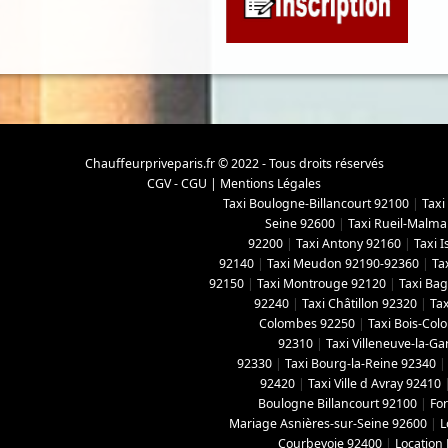
Chauffeurpriveparis.fr © 2022 - Tous droits réservés
CGV - CGU
|
Mentions Légales
Taxi Boulogne-Billancourt 92100
|
Taxi
Seine 92600
|
Taxi Rueil-Malma
92200
|
Taxi Antony 92160
|
Taxi 
92140
|
Taxi Meudon 92190-92360
|
Ta
92150
|
Taxi Montrouge 92120
|
Taxi Ba
92240
|
Taxi Châtillon 92320
|
Tax
Colombes 92250
|
Taxi Bois-Co
92310
|
Taxi Villeneuve-la-G
92330
|
Taxi Bourg-la-Reine 92340
92420
|
Taxi Ville d Avray 92410
Boulogne Billancourt 92100
|
For
Mariage Asnières-sur-Seine 92600
|
L
Courbevoie 92400
|
Location