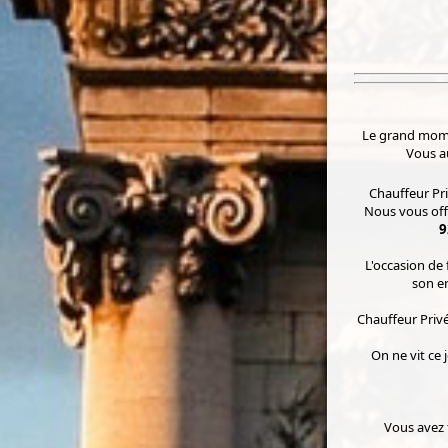
Le grand momen
Vous a
Chauffeur Pri
Nous vous offr
9
L'occasion de 
son e
Chauffeur Priv
On ne vit ce 
Vous avez 