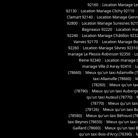
92160
|
Location Mariage Le
92130
|
Location Mariage Clichy 92110
Clamart 92140
|
Location Mariage Genne
92800
|
Location Mariage Suresnes 921
Bagneaux 92220
|
Location ma
92240
|
Location Mariage Châtillon 923
Vanves 92170
|
Location Mariage B
92260
|
Location Mariage Sèvres 92310
mariage Le Plessis-Robinson 92350
|
L
Reine 92340
|
Location mariage 
mariage Ville d Avray 92410
|
L
(78660)
|
Mieux qu'un taxi Adainville (
taxi Allainville (78660)
|
M
(78260)
|
Mieux qu'un tax
(78790)
|
Mieux qu'un taxi Aubergen
qu'un taxi Auteuil (78770)
|
(78770)
|
Mieux qu'un taxi
(78126)
|
Mieux qu'un taxi B
(78580)
|
Mieux qu'un taxi Béhoust (7
taxi Beynes (78650)
|
Mieux qu'un taxi 
Gaillard (78660)
|
Mieux qu'un taxi Bo
qu'un taxi Bois-d'Arcy (78390)
|
M