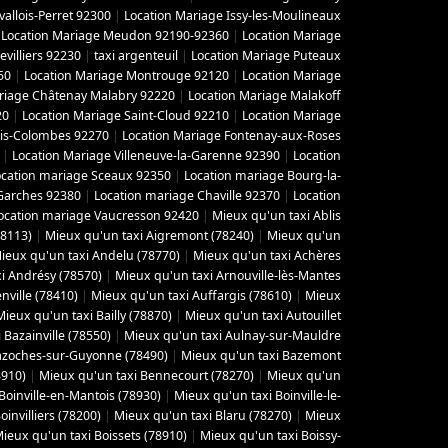
vallois-Perret 92300
|
Location Mariage Issy-les-Moulineaux
|
Location Mariage Meudon 92190-92360
|
Location Mariage
villiers 92230
|
taxi argenteuil
|
Location Mariage Puteaux
50
|
Location Mariage Montrouge 92120
|
Location Mariage
riage Châtenay Malabry 92220
|
Location Mariage Malakoff
20
|
Location Mariage Saint-Cloud 92210
|
Location Mariage
ois-Colombes 92270
|
Location Mariage Fontenay-aux-Roses
|
Location Mariage Villeneuve-la-Garenne 92390
|
Location
ocation mariage Sceaux 92350
|
Location mariage Bourg-la-
Garches 92380
|
Location mariage Chaville 92370
|
Location
ocation mariage Vaucresson 92420
|
Mieux qu'un taxi Ablis
78113)
|
Mieux qu'un taxi Aigremont (78240)
|
Mieux qu'un
ieux qu'un taxi Andelu (78770)
|
Mieux qu'un taxi Achères
i Andrésy (78570)
|
Mieux qu'un taxi Arnouville-lès-Mantes
ville (78410)
|
Mieux qu'un taxi Auffargis (78610)
|
Mieux
Mieux qu'un taxi Bailly (78870)
|
Mieux qu'un taxi Autouillet
 Bazainville (78550)
|
Mieux qu'un taxi Aulnay-sur-Mauldre
azoches-sur-Guyonne (78490)
|
Mieux qu'un taxi Bazemont
8910)
|
Mieux qu'un taxi Bennecourt (78270)
|
Mieux qu'un
Boinville-en-Mantois (78930)
|
Mieux qu'un taxi Boinville-le-
invilliers (78200)
|
Mieux qu'un taxi Blaru (78270)
|
Mieux
ieux qu'un taxi Boissets (78910)
|
Mieux qu'un taxi Boissy-