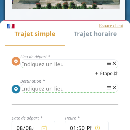
La date de votre mariage est enfin fixée et vous êtes
exactement en train d'entamer les divers préparatifs? Même
à quelques mois du grand jour, vous devez penser dès
maintenant à tous les moindres détails. Quelle voiture va
vous transporter lors du plus beau jours de votre vie? Y avez
vous déjà songé? C'est un élément essentiel à ne pas négliger
pour un mariage chic et impressionnant. Ne laissez pas
échapper ce jours magique sans mettre un souvenir qui
restera gravé à jamais dans vos mémoires et à celles de vos
invités.