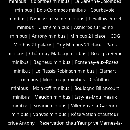
minibus
|
Colombes minibus
|
La Garenne-Colombes
minibus
|
Bois-Colombes minibus
|
Courbevoie
minibus
|
Neuilly-sur-Seine minibus
|
Levallois-Perret
minibus
|
Clichy minibus
|
Asnières-sur-Seine
minibus
|
Antony minibus
|
Minibus 21 place
|
CDG
Minibus 21 palace
|
Orly Minibus 21 place
|
Paris
minibus
|
Châtenay-Malabry minibus
|
Bourg-la-Reine
minibus
|
Bagneux minibus
|
Fontenay-aux-Roses
minibus
|
Le Plessis-Robinson minibus
|
Clamart
minibus
|
Montrouge minibus
|
Châtillon
minibus
|
Malakoff minibus
|
Boulogne-Billancourt
minibus
|
Meudon minibus
|
Issy-les-Moulineaux
minibus
|
Sceaux minibus
|
Villeneuve-la-Garenne
minibus
|
Vanves minibus
|
Réservation chauffeur
privé Antony
|
Réservation chauffeur privé Marnes-la-