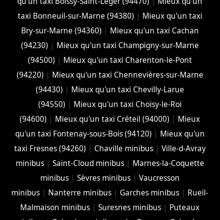
qu'un taxi Boissy-Saint-Léger (94470)
|
Mieux qu'un
taxi Bonneuil-sur-Marne (94380)
|
Mieux qu'un taxi
Bry-sur-Marne (94360)
|
Mieux qu'un taxi Cachan
(94230)
|
Mieux qu'un taxi Champigny-sur-Marne
(94500)
|
Mieux qu'un taxi Charenton-le-Pont
(94220)
|
Mieux qu'un taxi Chennevières-sur-Marne
(94430)
|
Mieux qu'un taxi Chevilly-Larue
(94550)
|
Mieux qu'un taxi Choisy-le-Roi
(94600)
|
Mieux qu'un taxi Créteil (94000)
|
Mieux
qu'un taxi Fontenay-sous-Bois (94120)
|
Mieux qu'un
taxi Fresnes (94260)
|
Chaville minibus
|
Ville-d-Avray
minibus
|
Saint-Cloud minibus
|
Marnes-la-Coquette
minibus
|
Sèvres minibus
|
Vaucresson
minibus
|
Nanterre minibus
|
Garches minibus
|
Rueil-
Malmaison minibus
|
Suresnes minibus
|
Puteaux