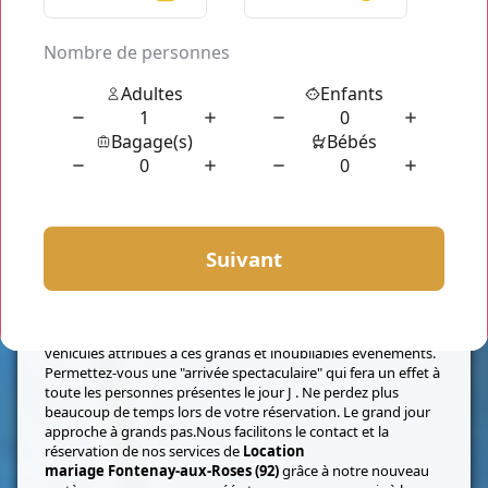
Pour toute location de voiture de mariage, le service
de
Location mariage Fontenay-aux-Roses (92)
vous
réserve un service hautement qualifié avec des tarifs calculés
sur mesure, en fonction de vos besoins et de votre budget.
Bien sûr, le service de de
Location mariage Fontenay-aux-
Roses (92)
de
Chauffeur Privé Paris
vous assure tous vos
déplacements à bord d'une belle et luxueuse voiture,
conduite par un chauffeur courtois, élégament habillé pour
l'occasion. Vous trouverez votre voiture de rêve parmi nos
véhicules attribués à ces grands et inoubliables événements.
Permettez-vous une "arrivée spectaculaire" qui fera un effet à
toute les personnes présentes le jour J . Ne perdez plus
beaucoup de temps lors de votre réservation. Le grand jour
approche à grands pas.Nous facilitons le contact et la
réservation de nos services de
Location
mariage Fontenay-aux-Roses (92)
grâce à notre nouveau