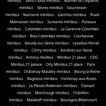
minibus
|
Saint-Cloud minibus
|
Marnes-la-Coquette
minibus
|
Sèvres minibus
|
Vaucresson
minibus
|
Nanterre minibus
|
Garches minibus
|
Rueil-
Malmaison minibus
|
Suresnes minibus
|
Puteaux
minibus
|
Colombes minibus
|
La Garenne-Colombes
minibus
|
Bois-Colombes minibus
|
Courbevoie
minibus
|
Neuilly-sur-Seine minibus
|
Levallois-Perret
minibus
|
Clichy minibus
|
Asnières-sur-Seine
minibus
|
Antony minibus
|
Minibus 21 place
|
CDG
Minibus 21 palace
|
Orly Minibus 21 place
|
Paris
minibus
|
Châtenay-Malabry minibus
|
Bourg-la-Reine
minibus
|
Bagneux minibus
|
Fontenay-aux-Roses
minibus
|
Le Plessis-Robinson minibus
|
Clamart
minibus
|
Montrouge minibus
|
Châtillon
minibus
|
Malakoff minibus
|
Boulogne-Billancourt