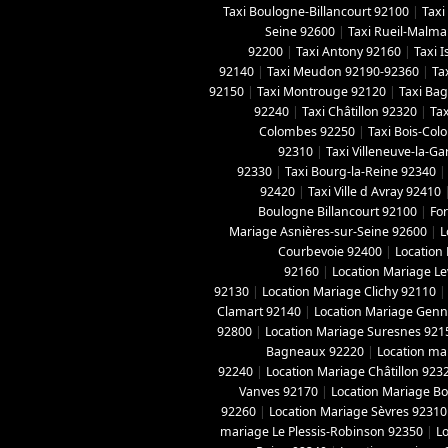
Taxi Boulogne-Billancourt 92100
|
Taxi
Seine 92600
|
Taxi Rueil-Malma
92200
|
Taxi Antony 92160
|
Taxi 
92140
|
Taxi Meudon 92190-92360
|
Ta
92150
|
Taxi Montrouge 92120
|
Taxi Ba
92240
|
Taxi Châtillon 92320
|
Tax
Colombes 92250
|
Taxi Bois-Co
92310
|
Taxi Villeneuve-la-G
92330
|
Taxi Bourg-la-Reine 92340
92420
|
Taxi Ville d Avray 92410
Boulogne Billancourt 92100
|
For
Mariage Asnières-sur-Seine 92600
|
L
Courbevoie 92400
|
Location
92160
|
Location Mariage Le
92130
|
Location Mariage Clichy 92110
Clamart 92140
|
Location Mariage Genne
92800
|
Location Mariage Suresnes 921
Bagneaux 92220
|
Location ma
92240
|
Location Mariage Châtillon 923
Vanves 92170
|
Location Mariage B
92260
|
Location Mariage Sèvres 92310
mariage Le Plessis-Robinson 92350
|
L