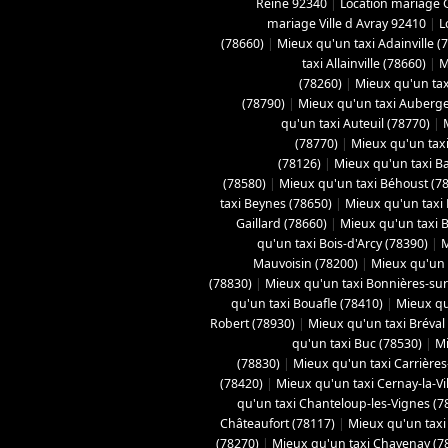
Reine 92340
|
Location mariage 
mariage Ville d Avray 92410
|
L
(78660)
|
Mieux qu'un taxi Adainville (
taxi Allainville (78660)
|
M
(78260)
|
Mieux qu'un tax
(78790)
|
Mieux qu'un taxi Aubergen
qu'un taxi Auteuil (78770)
|
(78770)
|
Mieux qu'un taxi
(78126)
|
Mieux qu'un taxi B
(78580)
|
Mieux qu'un taxi Béhoust (7
taxi Beynes (78650)
|
Mieux qu'un taxi 
Gaillard (78660)
|
Mieux qu'un taxi Bo
qu'un taxi Bois-d'Arcy (78390)
|
M
Mauvoisin (78200)
|
Mieux qu'un t
(78830)
|
Mieux qu'un taxi Bonnières-sur
qu'un taxi Bouafle (78410)
|
Mieux qu
Robert (78930)
|
Mieux qu'un taxi Bréval
qu'un taxi Buc (78530)
|
Mi
(78830)
|
Mieux qu'un taxi Carrières
(78420)
|
Mieux qu'un taxi Cernay-la-Vil
qu'un taxi Chanteloup-les-Vignes (7
Châteaufort (78117)
|
Mieux qu'un taxi
(78270)
|
Mieux qu'un taxi Chavenay (7