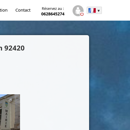
Réservez au :
tion
Contact
0628645274
on
92420