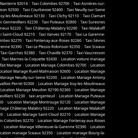
 Nanterre 92014
|
Taxi Colombes 92700
|
Taxi Asnières-sur-
ison 92500
|
Taxi Courbevoie 92400
|
Taxi Neuilly-sur-Seine
Issy-les-Moulineaux 92130
|
Taxi Clichy 92110
|
Taxi Clamart
xi Gennevilliers 92230
|
Taxi Puteaux 92800
|
Taxi Suresnes
gneux 92220
|
Taxi Châtenay-Malabry 92290
|
Taxi Malakoff
i Saint-Cloud 92210
|
Taxi Vanves 92170
|
Taxi La Garenne-
lombes 92270
|
Taxi Fontenay-aux-Roses 92260
|
Taxi Sèvres
arenne 92390
|
Taxi Le Plessis-Robinson 92350
|
Taxi Sceaux
|
Taxi Garches 92380
|
Taxi Chaville 92370
|
Taxi Vaucresson
|
Taxi Marnes-la-Coquette 92430
|
Location voiture mariage
fait Mariage
|
Location Mariage Colombes 92700
|
Location
ocation Mariage Rueil-Malmaison 92600
|
Location Mariage
 Mariage Neuilly-sur-Seine 92200
|
Location Mariage Antony
vallois-Perret 92300
|
Location Mariage Issy-les-Moulineaux
|
Location Mariage Meudon 92190-92360
|
Location Mariage
villiers 92230
|
taxi argenteuil
|
Location Mariage Puteaux
50
|
Location Mariage Montrouge 92120
|
Location Mariage
riage Châtenay Malabry 92220
|
Location Mariage Malakoff
20
|
Location Mariage Saint-Cloud 92210
|
Location Mariage
ois-Colombes 92270
|
Location Mariage Fontenay-aux-Roses
|
Location Mariage Villeneuve-la-Garenne 92390
|
Location
ocation mariage Sceaux 92350
|
Location mariage Bourg-la-