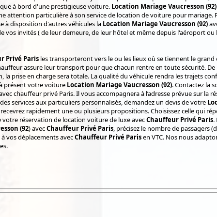
ique à bord d'une prestigieuse voiture.
Location Mariage Vaucresson (92)
e attention particulière à son service de location de voiture pour mariage.
e à disposition d'autres véhicules la
Location Mariage Vaucresson (92)
av
de vos invités ( de leur demeure, de leur hôtel et même depuis l'aéroport ou l
r Privé Paris
les transporteront vers le ou les lieux où se tiennent le grand
auffeur assure leur transport pour que chacun rentre en toute sécurité. De la 
n, la prise en charge sera totale. La qualité du véhicule rendra les trajets con
 à présent votre voiture
Location Mariage Vaucresson (92)
. Contactez la s
avec chauffeur privé Paris. Il vous accompagnera à l’adresse prévue sur la r
 des services aux particuliers personnalisés, demandez un devis de votre
Lo
 recevrez rapidement une ou plusieurs propositions. Choisissez celle qui r
 votre réservation de location voiture de luxe avec
Chauffeur Privé Paris
.
esson (92
) avec
Chauffeur Privé Paris
, précisez le nombre de passagers (d
é à vos déplacements avec
Chauffeur Privé Paris
en VTC. Nos nous adaptons
es.