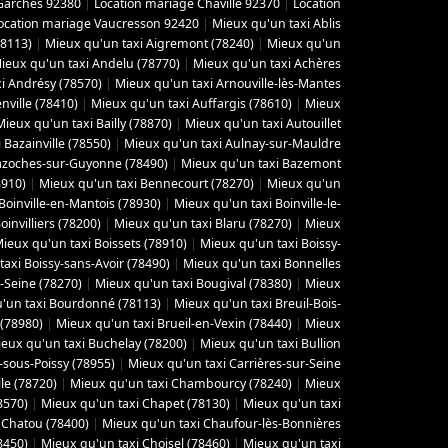
Garches 92380
|
Location mariage Chaville 92370
|
Location
ocation mariage Vaucresson 92420
|
Mieux qu'un taxi Ablis
78113)
|
Mieux qu'un taxi Aigremont (78240)
|
Mieux qu'un
ieux qu'un taxi Andelu (78770)
|
Mieux qu'un taxi Achères
i Andrésy (78570)
|
Mieux qu'un taxi Arnouville-lès-Mantes
ville (78410)
|
Mieux qu'un taxi Auffargis (78610)
|
Mieux
Mieux qu'un taxi Bailly (78870)
|
Mieux qu'un taxi Autouillet
 Bazainville (78550)
|
Mieux qu'un taxi Aulnay-sur-Mauldre
azoches-sur-Guyonne (78490)
|
Mieux qu'un taxi Bazemont
8910)
|
Mieux qu'un taxi Bennecourt (78270)
|
Mieux qu'un
Boinville-en-Mantois (78930)
|
Mieux qu'un taxi Boinville-le-
invilliers (78200)
|
Mieux qu'un taxi Blaru (78270)
|
Mieux
ieux qu'un taxi Boissets (78910)
|
Mieux qu'un taxi Boissy-
axi Boissy-sans-Avoir (78490)
|
Mieux qu'un taxi Bonnelles
-Seine (78270)
|
Mieux qu'un taxi Bougival (78380)
|
Mieux
'un taxi Bourdonné (78113)
|
Mieux qu'un taxi Breuil-Bois-
 (78980)
|
Mieux qu'un taxi Brueil-en-Vexin (78440)
|
Mieux
eux qu'un taxi Buchelay (78200)
|
Mieux qu'un taxi Bullion
-sous-Poissy (78955)
|
Mieux qu'un taxi Carrières-sur-Seine
le (78720)
|
Mieux qu'un taxi Chambourcy (78240)
|
Mieux
8570)
|
Mieux qu'un taxi Chapet (78130)
|
Mieux qu'un taxi
 Chatou (78400)
|
Mieux qu'un taxi Chaufour-lès-Bonnières
8450)
|
Mieux qu'un taxi Choisel (78460)
|
Mieux qu'un taxi