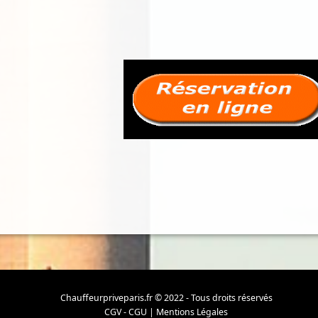
Chauffeurpriveparis.fr © 2022 - Tous droits réservés
CGV - CGU
|
Mentions Légales