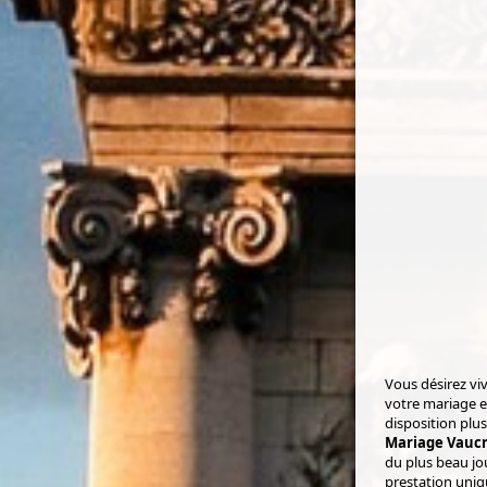
Vous désirez v
votre mariage e
disposition plu
Mariage Vaucr
du plus beau jo
prestation uniqu