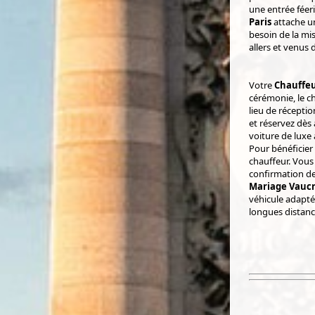
une entrée féer
Paris
attache un
besoin de la mis
allers et venus 
Votre
Chauffeu
cérémonie, le ch
lieu de réceptio
et réservez dès
voiture de luxe 
Pour bénéficier
chauffeur. Vous
confirmation de
Mariage Vaucr
véhicule adapt
longues distanc