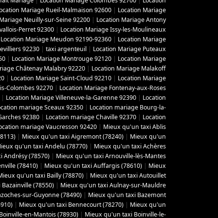
fait Mariage
|
Location Mariage Colombes 92700
|
Location
ocation Mariage Rueil-Malmaison 92600
|
Location Mariage
 Mariage Neuilly-sur-Seine 92200
|
Location Mariage Antony
vallois-Perret 92300
|
Location Mariage Issy-les-Moulineaux
|
Location Mariage Meudon 92190-92360
|
Location Mariage
villiers 92230
|
taxi argenteuil
|
Location Mariage Puteaux
50
|
Location Mariage Montrouge 92120
|
Location Mariage
riage Châtenay Malabry 92220
|
Location Mariage Malakoff
20
|
Location Mariage Saint-Cloud 92210
|
Location Mariage
ois-Colombes 92270
|
Location Mariage Fontenay-aux-Roses
|
Location Mariage Villeneuve-la-Garenne 92390
|
Location
ocation mariage Sceaux 92350
|
Location mariage Bourg-la-
Garches 92380
|
Location mariage Chaville 92370
|
Location
ocation mariage Vaucresson 92420
|
Mieux qu'un taxi Ablis
78113)
|
Mieux qu'un taxi Aigremont (78240)
|
Mieux qu'un
ieux qu'un taxi Andelu (78770)
|
Mieux qu'un taxi Achères
i Andrésy (78570)
|
Mieux qu'un taxi Arnouville-lès-Mantes
ville (78410)
|
Mieux qu'un taxi Auffargis (78610)
|
Mieux
Mieux qu'un taxi Bailly (78870)
|
Mieux qu'un taxi Autouillet
 Bazainville (78550)
|
Mieux qu'un taxi Aulnay-sur-Mauldre
azoches-sur-Guyonne (78490)
|
Mieux qu'un taxi Bazemont
8910)
|
Mieux qu'un taxi Bennecourt (78270)
|
Mieux qu'un
Boinville-en-Mantois (78930)
|
Mieux qu'un taxi Boinville-le-