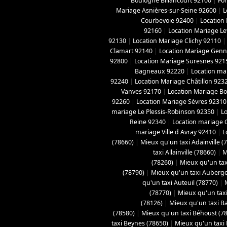
Boulogne Billancourt 92100
|
For
Mariage Asnières-sur-Seine 92600
|
L
Courbevoie 92400
|
Location
92160
|
Location Mariage Le
92130
|
Location Mariage Clichy 92110
Clamart 92140
|
Location Mariage Genne
92800
|
Location Mariage Suresnes 921
Bagneaux 92220
|
Location ma
92240
|
Location Mariage Châtillon 923
Vanves 92170
|
Location Mariage B
92260
|
Location Mariage Sèvres 92310
mariage Le Plessis-Robinson 92350
|
L
Reine 92340
|
Location mariage 
mariage Ville d Avray 92410
|
L
(78660)
|
Mieux qu'un taxi Adainville (
taxi Allainville (78660)
|
M
(78260)
|
Mieux qu'un tax
(78790)
|
Mieux qu'un taxi Aubergen
qu'un taxi Auteuil (78770)
|
(78770)
|
Mieux qu'un taxi
(78126)
|
Mieux qu'un taxi B
(78580)
|
Mieux qu'un taxi Béhoust (7
taxi Beynes (78650)
|
Mieux qu'un taxi 