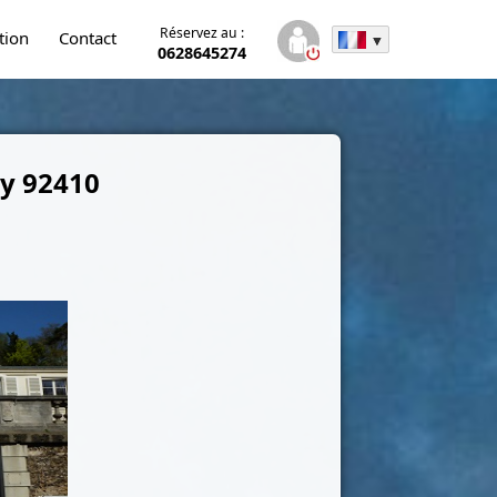
Réservez au :
tion
Contact
0628645274
ay
92410