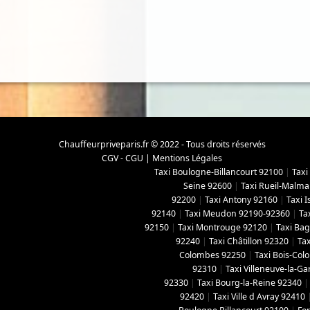
Chauffeurpriveparis.fr © 2022 - Tous droits réservés
CGV - CGU
|
Mentions Légales
Taxi Boulogne-Billancourt 92100
|
Taxi
Seine 92600
|
Taxi Rueil-Malma
92200
|
Taxi Antony 92160
|
Taxi 
92140
|
Taxi Meudon 92190-92360
|
Ta
92150
|
Taxi Montrouge 92120
|
Taxi Ba
92240
|
Taxi Châtillon 92320
|
Tax
Colombes 92250
|
Taxi Bois-Co
92310
|
Taxi Villeneuve-la-G
92330
|
Taxi Bourg-la-Reine 92340
92420
|
Taxi Ville d Avray 92410