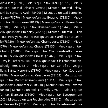
invilliers (78200)
|
Mieux qu'un taxi Blaru (78270)
|
Mieux
ieux qu'un taxi Boissets (78910)
|
Mieux qu'un taxi Boissy-
axi Boissy-sans-Avoir (78490)
|
Mieux qu'un taxi Bonnelles
-Seine (78270)
|
Mieux qu'un taxi Bougival (78380)
|
Mieux
'un taxi Bourdonné (78113)
|
Mieux qu'un taxi Breuil-Bois-
 (78980)
|
Mieux qu'un taxi Brueil-en-Vexin (78440)
|
Mieux
eux qu'un taxi Buchelay (78200)
|
Mieux qu'un taxi Bullion
-sous-Poissy (78955)
|
Mieux qu'un taxi Carrières-sur-Seine
le (78720)
|
Mieux qu'un taxi Chambourcy (78240)
|
Mieux
8570)
|
Mieux qu'un taxi Chapet (78130)
|
Mieux qu'un taxi
 Chatou (78400)
|
Mieux qu'un taxi Chaufour-lès-Bonnières
8450)
|
Mieux qu'un taxi Choisel (78460)
|
Mieux qu'un taxi
Civry-la-Forêt (78910)
|
Mieux qu'un taxi Clairefontaine-en-
xi Coignières (78310)
|
Mieux qu'un taxi Condé-sur-Vesgre
flans-Sainte-Honorine (78700)
|
Mieux qu'un taxi Courgent
78270)
|
Mieux qu'un taxi Crespières (78121)
|
Mieux qu'un
qu'un taxi Dammartin-en-Serve (78111)
|
Mieux qu'un taxi
qu'un taxi Dannemarie (78550)
|
Mieux qu'un taxi Davaron
(78440)
|
Mieux qu'un taxi Ecquevilly (78920)
|
Mieux qu'un
un taxi Élancourt (78990)
|
Mieux qu'un taxi Évecquemont
200)
|
Mieux qu'un taxi Feucherolles (78810)
|
Mieux qu'un
xi Flexanville (78910)
|
Mieux qu'un taxi Flins-Neuve-Église