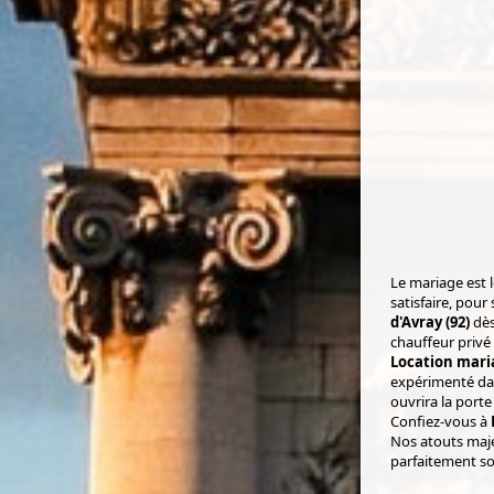
Le mariage est l
satisfaire, pour
d'Avray (92)
dès
chauffeur privé 
Location maria
expérimenté dans
ouvrira la porte
Confiez-vous à
Nos atouts majeu
parfaitement son