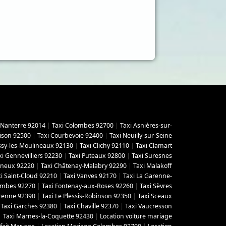
 Nanterre 92014
|
Taxi Colombes 92700
|
Taxi Asnières-sur-
ison 92500
|
Taxi Courbevoie 92400
|
Taxi Neuilly-sur-Seine
Issy-les-Moulineaux 92130
|
Taxi Clichy 92110
|
Taxi Clamart
xi Gennevilliers 92230
|
Taxi Puteaux 92800
|
Taxi Suresnes
gneux 92220
|
Taxi Châtenay-Malabry 92290
|
Taxi Malakoff
i Saint-Cloud 92210
|
Taxi Vanves 92170
|
Taxi La Garenne-
lombes 92270
|
Taxi Fontenay-aux-Roses 92260
|
Taxi Sèvres
arenne 92390
|
Taxi Le Plessis-Robinson 92350
|
Taxi Sceaux
|
Taxi Garches 92380
|
Taxi Chaville 92370
|
Taxi Vaucresson
|
Taxi Marnes-la-Coquette 92430
|
Location voiture mariage