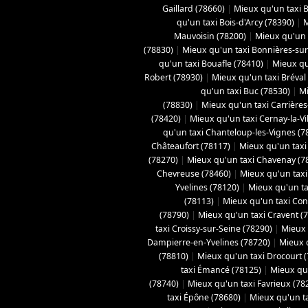
Gaillard (78660)
|
Mieux qu'un taxi Bo
qu'un taxi Bois-d'Arcy (78390)
|
M
Mauvoisin (78200)
|
Mieux qu'un t
(78830)
|
Mieux qu'un taxi Bonnières-sur
qu'un taxi Bouafle (78410)
|
Mieux qu
Robert (78930)
|
Mieux qu'un taxi Bréval
qu'un taxi Buc (78530)
|
Mi
(78830)
|
Mieux qu'un taxi Carrières
(78420)
|
Mieux qu'un taxi Cernay-la-Vil
qu'un taxi Chanteloup-les-Vignes (7
Châteaufort (78117)
|
Mieux qu'un taxi
(78270)
|
Mieux qu'un taxi Chavenay (7
Chevreuse (78460)
|
Mieux qu'un taxi 
Yvelines (78120)
|
Mieux qu'un ta
(78113)
|
Mieux qu'un taxi Con
(78790)
|
Mieux qu'un taxi Cravent (
taxi Croissy-sur-Seine (78290)
|
Mieux 
Dampierre-en-Yvelines (78720)
|
Mieux 
(78810)
|
Mieux qu'un taxi Drocourt 
taxi Émancé (78125)
|
Mieux qu'
(78740)
|
Mieux qu'un taxi Favrieux (78
taxi Épône (78680)
|
Mieux qu'un ta