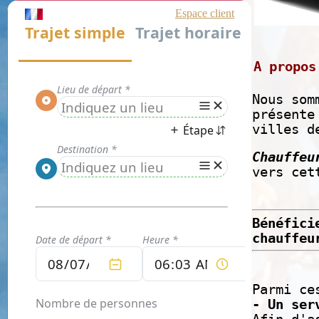
A propos
Nous som
présente
villes d
Chauffeu
vers cet
Bénéfici
chauffeu
Parmi ce
- Un ser