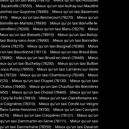
Mieux qu'un taxi Bailly (78870)
|
Mieux qu'un taxi Autouillet
 Bazainville (78550)
|
Mieux qu'un taxi Aulnay-sur-Mauldre
azoches-sur-Guyonne (78490)
|
Mieux qu'un taxi Bazemont
8910)
|
Mieux qu'un taxi Bennecourt (78270)
|
Mieux qu'un
Boinville-en-Mantois (78930)
|
Mieux qu'un taxi Boinville-le-
invilliers (78200)
|
Mieux qu'un taxi Blaru (78270)
|
Mieux
ieux qu'un taxi Boissets (78910)
|
Mieux qu'un taxi Boissy-
axi Boissy-sans-Avoir (78490)
|
Mieux qu'un taxi Bonnelles
-Seine (78270)
|
Mieux qu'un taxi Bougival (78380)
|
Mieux
'un taxi Bourdonné (78113)
|
Mieux qu'un taxi Breuil-Bois-
 (78980)
|
Mieux qu'un taxi Brueil-en-Vexin (78440)
|
Mieux
eux qu'un taxi Buchelay (78200)
|
Mieux qu'un taxi Bullion
-sous-Poissy (78955)
|
Mieux qu'un taxi Carrières-sur-Seine
le (78720)
|
Mieux qu'un taxi Chambourcy (78240)
|
Mieux
8570)
|
Mieux qu'un taxi Chapet (78130)
|
Mieux qu'un taxi
 Chatou (78400)
|
Mieux qu'un taxi Chaufour-lès-Bonnières
8450)
|
Mieux qu'un taxi Choisel (78460)
|
Mieux qu'un taxi
Civry-la-Forêt (78910)
|
Mieux qu'un taxi Clairefontaine-en-
xi Coignières (78310)
|
Mieux qu'un taxi Condé-sur-Vesgre
flans-Sainte-Honorine (78700)
|
Mieux qu'un taxi Courgent
78270)
|
Mieux qu'un taxi Crespières (78121)
|
Mieux qu'un
qu'un taxi Dammartin-en-Serve (78111)
|
Mieux qu'un taxi
qu'un taxi Dannemarie (78550)
|
Mieux qu'un taxi Davaron