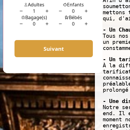
Afin d'a
soumetto
mettons 
qui, d'a
- Un Cha
Tous nos
un premi
constamm
- Un tar
À la dif
tarifica
connaiss
préalabl
prolongé
- Une di
Notre se
end. Il 
moment n
enregist