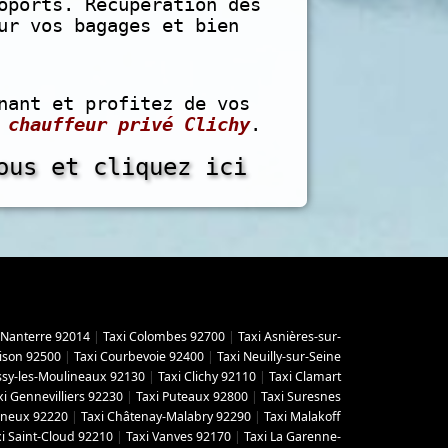
oports. Récupération dès
ur vos bagages et bien
nant et profitez de vos
n
chauffeur privé Clichy
.
ous et cliquez ici
 Nanterre 92014
|
Taxi Colombes 92700
|
Taxi Asnières-sur-
ison 92500
|
Taxi Courbevoie 92400
|
Taxi Neuilly-sur-Seine
Issy-les-Moulineaux 92130
|
Taxi Clichy 92110
|
Taxi Clamart
xi Gennevilliers 92230
|
Taxi Puteaux 92800
|
Taxi Suresnes
gneux 92220
|
Taxi Châtenay-Malabry 92290
|
Taxi Malakoff
i Saint-Cloud 92210
|
Taxi Vanves 92170
|
Taxi La Garenne-