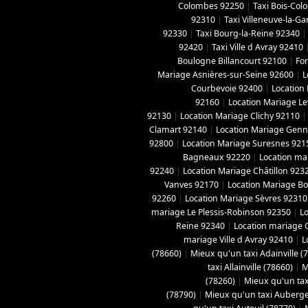
Colombes 92250
|
Taxi Bois-Co
92310
|
Taxi Villeneuve-la-G
92330
|
Taxi Bourg-la-Reine 92340
92420
|
Taxi Ville d Avray 92410
Boulogne Billancourt 92100
|
For
Mariage Asnières-sur-Seine 92600
|
L
Courbevoie 92400
|
Location
92160
|
Location Mariage Le
92130
|
Location Mariage Clichy 92110
Clamart 92140
|
Location Mariage Genne
92800
|
Location Mariage Suresnes 921
Bagneaux 92220
|
Location ma
92240
|
Location Mariage Châtillon 923
Vanves 92170
|
Location Mariage B
92260
|
Location Mariage Sèvres 92310
mariage Le Plessis-Robinson 92350
|
L
Reine 92340
|
Location mariage 
mariage Ville d Avray 92410
|
L
(78660)
|
Mieux qu'un taxi Adainville (
taxi Allainville (78660)
|
M
(78260)
|
Mieux qu'un tax
(78790)
|
Mieux qu'un taxi Aubergen