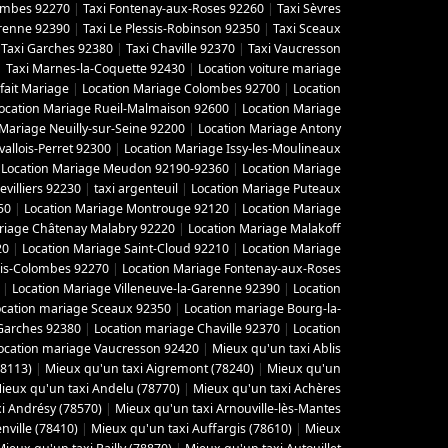
lombes 92270
|
Taxi Fontenay-aux-Roses 92260
|
Taxi Sèvres
arenne 92390
|
Taxi Le Plessis-Robinson 92350
|
Taxi Sceaux
|
Taxi Garches 92380
|
Taxi Chaville 92370
|
Taxi Vaucresson
|
Taxi Marnes-la-Coquette 92430
|
Location voiture mariage
fait Mariage
|
Location Mariage Colombes 92700
|
Location
ocation Mariage Rueil-Malmaison 92600
|
Location Mariage
 Mariage Neuilly-sur-Seine 92200
|
Location Mariage Antony
vallois-Perret 92300
|
Location Mariage Issy-les-Moulineaux
|
Location Mariage Meudon 92190-92360
|
Location Mariage
villiers 92230
|
taxi argenteuil
|
Location Mariage Puteaux
50
|
Location Mariage Montrouge 92120
|
Location Mariage
riage Châtenay Malabry 92220
|
Location Mariage Malakoff
20
|
Location Mariage Saint-Cloud 92210
|
Location Mariage
ois-Colombes 92270
|
Location Mariage Fontenay-aux-Roses
|
Location Mariage Villeneuve-la-Garenne 92390
|
Location
ocation mariage Sceaux 92350
|
Location mariage Bourg-la-
Garches 92380
|
Location mariage Chaville 92370
|
Location
ocation mariage Vaucresson 92420
|
Mieux qu'un taxi Ablis
78113)
|
Mieux qu'un taxi Aigremont (78240)
|
Mieux qu'un
ieux qu'un taxi Andelu (78770)
|
Mieux qu'un taxi Achères
i Andrésy (78570)
|
Mieux qu'un taxi Arnouville-lès-Mantes
ville (78410)
|
Mieux qu'un taxi Auffargis (78610)
|
Mieux