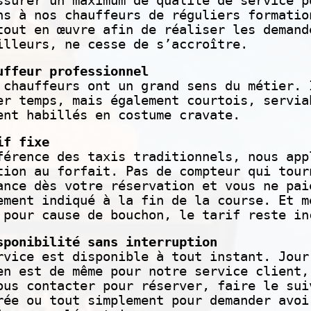
ssurer un maximum de qualité de service p
ns à nos chauffeurs de réguliers formatio
tout en œuvre afin de réaliser les demand
illeurs, ne cesse de s’accroître.
uffeur professionnel
 chauffeurs ont un grand sens du métier. 
er temps, mais également courtois, servia
ent habillés en costume cravate.
if fixe
férence des taxis traditionnels, nous app
tion au forfait. Pas de compteur qui tour
ance dès votre réservation et vous ne pai
ement indiqué à la fin de la course. Et m
 pour cause de bouchon, le tarif reste in
sponibilité sans interruption
rvice est disponible à tout instant. Jour
en est de même pour notre service client,
ous contacter pour réserver, faire le sui
rée ou tout simplement pour demander avoi