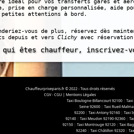
re idéal pour vos transferts gares et aér
e, prise en charge personnalisée, aide po
 petites attentions à bord.
nderiez-vous de plus, réservez dès mainte
ts depuis et vers
Clichy
avec réservatio
 qui êtes chauffeur, inscrivez-v
Chauffeurpriveparis.fr © 2022 - Tous droits réservés
CGV - CGU
|
Mentions Légales
Taxi Boulogne-Billancourt 92100
|
Taxi
Seine 92600
|
Taxi Rueil-Malma
92200
|
Taxi Antony 92160
|
Taxi 
92140
|
Taxi Meudon 92190-92360
|
Ta
92150
|
Taxi Montrouge 92120
|
Taxi Ba
92240
|
Taxi Châtillon 92320
|
Tax