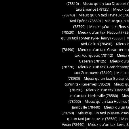
(78810)
|
Mieux qu'un taxi Drocourt 
taxi Émancé (78125)
|
Mieux qu'
(78740)
|
Mieux qu'un taxi Favrieux (78
taxi Épône (78680)
|
Mieux qu'un ta
(78790)
|
Mieux qu'un taxi Flins-
(78520)
|
Mieux qu'un taxi Flacourt (782
qu'un taxi Fontenay-le-Fleury (78330)
|
M
taxi Galluis (78490)
|
Mieux q
(78490)
|
Mieux qu'un taxi Garancières 
taxi Fourqueux (78112)
|
Mieux q
Gazeran (78125)
|
Mieux qu'u
(78770)
|
Mieux qu'un taxi Grandchamp
taxi Grosrouvre (78490)
|
Mieux q
(78930)
|
Mieux qu'un taxi Guitranco
qu'un taxi Guernes (78520)
|
Mieux qu
(78250)
|
Mieux qu'un taxi Hargevil
qu'un taxi Herbeville (78580)
|
Mieu
(78550)
|
Mieux qu'un taxi Houilles 
Jambville (78440)
|
Mieux qu'un ta
(78760)
|
Mieux qu'un taxi Jouy-en-Josas
qu'un taxi Jumeauville (78580)
|
Mieu
Vexin (78440)
|
Mieux qu'un taxi Lévis-