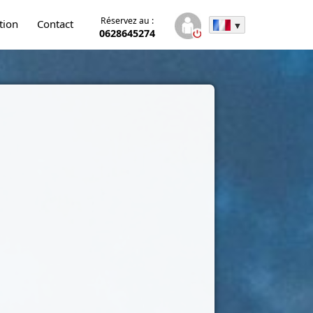
Réservez au :
tion
Contact
0628645274