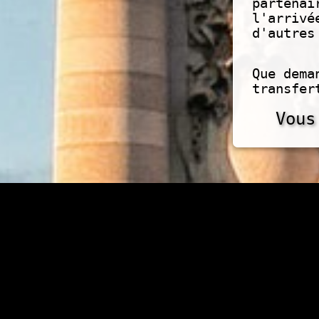
partenai
l'arrivé
d'autres
Que dema
transfer
Vous