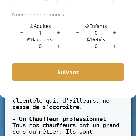
avantages en effectuant la
réservation chauffeur privé Issy-
les-Moulineaux.
Parmi ces avantages dont nous
vous garantissons :
- Un service de qualité
Afin d'assurer un maximum de
qualité de service pour nos
clients, nous soumettons à nos
chauffeurs de réguliers
formations sur le métier. Nous
mettons tout en œuvre afin de
réaliser les demandes de notre
clientèle qui, d'ailleurs, ne
cesse de s’accroître.
- Un Chauffeur professionnel
Tous nos chauffeurs ont un grand
sens du métier. Ils sont