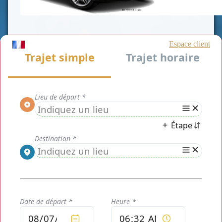
A propos de nous
Nous sommes une société de
transport de personnes implantée
à Paris, mais présente dans toute
la région Île-de-France. Nous
opérons ainsi une des villes de
la région. Celle des
Issy-les-
Moulineaux.
Chauffeur privé Issy-les-
Moulineaux
effectue toutes les
demandes de transport depuis et
vers cette ville.
Bénéficiez des innombrables