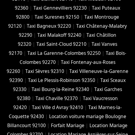
92360
|
Taxi Gennevilliers 92230
|
Taxi Puteaux
92800
|
Taxi Suresnes 92150
|
Taxi Montrouge
92120
|
Taxi Bagneux 92220
|
Taxi Châtenay-Malabry
92290
|
Taxi Malakoff 92240
|
Taxi Châtillon
92320
|
Taxi Saint-Cloud 92210
|
Taxi Vanves
92170
|
Taxi La Garenne-Colombes 92250
|
Taxi Bois-
Colombes 92270
|
Taxi Fontenay-aux-Roses
92260
|
Taxi Sèvres 92310
|
Taxi Villeneuve-la-Garenne
92390
|
Taxi Le Plessis-Robinson 92350
|
Taxi Sceaux
92330
|
Taxi Bourg-la-Reine 92340
|
Taxi Garches
92380
|
Taxi Chaville 92370
|
Taxi Vaucresson
92420
|
Taxi Ville d Avray 92410
|
Taxi Marnes-la-
Coquette 92430
|
Location voiture mariage Boulogne
Billancourt 92100
|
Forfait Mariage
|
Location Mariage
Colombes 92700
|
Location Mariage Asnières-sur-Seine