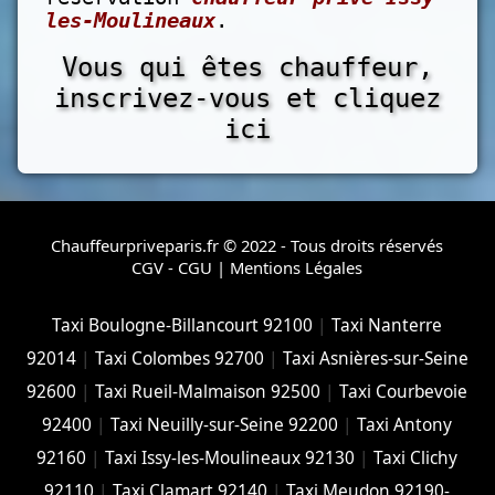
les-Moulineaux
.
Vous qui êtes chauffeur,
inscrivez-vous et cliquez
ici
Chauffeurpriveparis.fr © 2022 - Tous droits réservés
CGV - CGU
|
Mentions Légales
Taxi Boulogne-Billancourt 92100
|
Taxi Nanterre
92014
|
Taxi Colombes 92700
|
Taxi Asnières-sur-Seine
92600
|
Taxi Rueil-Malmaison 92500
|
Taxi Courbevoie
92400
|
Taxi Neuilly-sur-Seine 92200
|
Taxi Antony
92160
|
Taxi Issy-les-Moulineaux 92130
|
Taxi Clichy
92110
|
Taxi Clamart 92140
|
Taxi Meudon 92190-