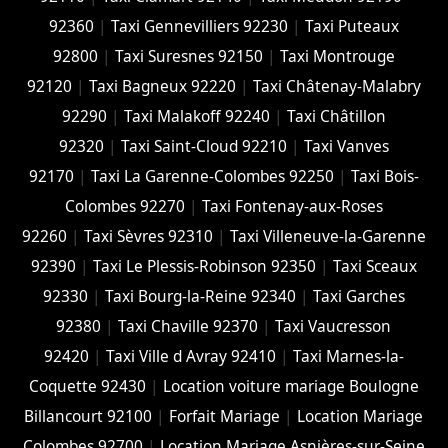
92360
|
Taxi Gennevilliers 92230
|
Taxi Puteaux
92800
|
Taxi Suresnes 92150
|
Taxi Montrouge
92120
|
Taxi Bagneux 92220
|
Taxi Châtenay-Malabry
92290
|
Taxi Malakoff 92240
|
Taxi Châtillon
92320
|
Taxi Saint-Cloud 92210
|
Taxi Vanves
92170
|
Taxi La Garenne-Colombes 92250
|
Taxi Bois-
Colombes 92270
|
Taxi Fontenay-aux-Roses
92260
|
Taxi Sèvres 92310
|
Taxi Villeneuve-la-Garenne
92390
|
Taxi Le Plessis-Robinson 92350
|
Taxi Sceaux
92330
|
Taxi Bourg-la-Reine 92340
|
Taxi Garches
92380
|
Taxi Chaville 92370
|
Taxi Vaucresson
92420
|
Taxi Ville d Avray 92410
|
Taxi Marnes-la-
Coquette 92430
|
Location voiture mariage Boulogne
Billancourt 92100
|
Forfait Mariage
|
Location Mariage
Colombes 92700
|
Location Mariage Asnières-sur-Seine