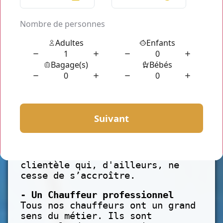
avantages en effectuant la
réservation chauffeur privé Le
Plessis-Robinson.
Parmi ces avantages dont nous
vous garantissons :
- Un service de qualité
Afin d'assurer un maximum de
qualité de service pour nos
clients, nous soumettons à nos
chauffeurs de réguliers
formations sur le métier. Nous
mettons tout en œuvre afin de
réaliser les demandes de notre
clientèle qui, d'ailleurs, ne
cesse de s’accroître.
- Un Chauffeur professionnel
Tous nos chauffeurs ont un grand
sens du métier. Ils sont