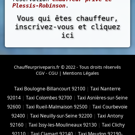
Plessis-Robinson
.
Vous qui êtes chauffeur,
inscrivez-vous et cliquez
ici
Chauffeurpriveparis.fr © 2022 - Tous droits réservés
CGV - CGU
|
Mentions Légales
Taxi Boulogne-Billancourt 92100
|
Taxi Nanterre
92014
|
Taxi Colombes 92700
|
Taxi Asnières-sur-Seine
92600
|
Taxi Rueil-Malmaison 92500
|
Taxi Courbevoie
92400
|
Taxi Neuilly-sur-Seine 92200
|
Taxi Antony
92160
|
Taxi Issy-les-Moulineaux 92130
|
Taxi Clichy
92110
|
Taxi Clamart 92140
|
Taxi Meudon 92190-