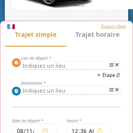
A propos de nous
Nous sommes une société de
transport de personnes implantée
à Paris, mais présente dans toute
la région Île-de-France. Nous
opérons ainsi une des villes de
la région. Celle de
Le Plessis-
Robinson.
Chauffeur privé Le Plessis-
Robinson
effectue toutes les
demandes de transport depuis et
vers cette ville.
Bénéficiez des innombrables