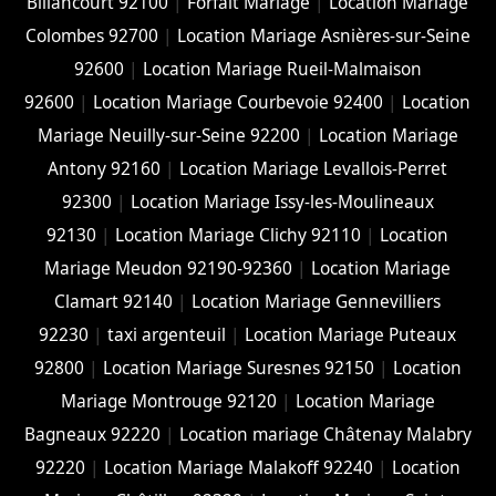
Billancourt 92100
|
Forfait Mariage
|
Location Mariage
Colombes 92700
|
Location Mariage Asnières-sur-Seine
92600
|
Location Mariage Rueil-Malmaison
92600
|
Location Mariage Courbevoie 92400
|
Location
Mariage Neuilly-sur-Seine 92200
|
Location Mariage
Antony 92160
|
Location Mariage Levallois-Perret
92300
|
Location Mariage Issy-les-Moulineaux
92130
|
Location Mariage Clichy 92110
|
Location
Mariage Meudon 92190-92360
|
Location Mariage
Clamart 92140
|
Location Mariage Gennevilliers
92230
|
taxi argenteuil
|
Location Mariage Puteaux
92800
|
Location Mariage Suresnes 92150
|
Location
Mariage Montrouge 92120
|
Location Mariage
Bagneaux 92220
|
Location mariage Châtenay Malabry
92220
|
Location Mariage Malakoff 92240
|
Location