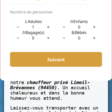
Ce n'est pas tout, ils
connaissent parfaitement les
routes de
Limeil-Brévannes
(94450)
pour vous conduire
directement à votre point
d'arrivée en évitant les passages
encombrés et les zones bouchées.
Grâce à notre équipe de
professionnels, nous pouvons vous
garantir que vous allez passer un
agréable trajet dans la ville de
Limeil-Brévannes (94450)
avec
notre
chauffeur privé Limeil-
Brévannes (94450)
. Un accueil
chaleureux et dans la bonne
humeur vous attend.
Laissez-vous transporter avec un