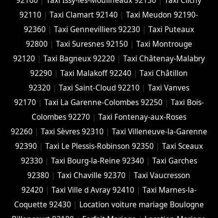
92160
|
Taxi Issy-les-Moulineaux 92130
|
Taxi Clichy
92110
|
Taxi Clamart 92140
|
Taxi Meudon 92190-
92360
|
Taxi Gennevilliers 92230
|
Taxi Puteaux
92800
|
Taxi Suresnes 92150
|
Taxi Montrouge
92120
|
Taxi Bagneux 92220
|
Taxi Châtenay-Malabry
92290
|
Taxi Malakoff 92240
|
Taxi Châtillon
92320
|
Taxi Saint-Cloud 92210
|
Taxi Vanves
92170
|
Taxi La Garenne-Colombes 92250
|
Taxi Bois-
Colombes 92270
|
Taxi Fontenay-aux-Roses
92260
|
Taxi Sèvres 92310
|
Taxi Villeneuve-la-Garenne
92390
|
Taxi Le Plessis-Robinson 92350
|
Taxi Sceaux
92330
|
Taxi Bourg-la-Reine 92340
|
Taxi Garches
92380
|
Taxi Chaville 92370
|
Taxi Vaucresson
92420
|
Taxi Ville d Avray 92410
|
Taxi Marnes-la-
Coquette 92430
|
Location voiture mariage Boulogne