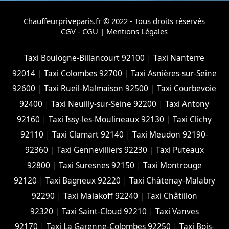
Chauffeurpriveparis.fr © 2022 - Tous droits réservés
CGV - CGU
|
Mentions Légales
Taxi Boulogne-Billancourt 92100
|
Taxi Nanterre
92014
|
Taxi Colombes 92700
|
Taxi Asnières-sur-Seine
92600
|
Taxi Rueil-Malmaison 92500
|
Taxi Courbevoie
92400
|
Taxi Neuilly-sur-Seine 92200
|
Taxi Antony
92160
|
Taxi Issy-les-Moulineaux 92130
|
Taxi Clichy
92110
|
Taxi Clamart 92140
|
Taxi Meudon 92190-
92360
|
Taxi Gennevilliers 92230
|
Taxi Puteaux
92800
|
Taxi Suresnes 92150
|
Taxi Montrouge
92120
|
Taxi Bagneux 92220
|
Taxi Châtenay-Malabry
92290
|
Taxi Malakoff 92240
|
Taxi Châtillon
92320
|
Taxi Saint-Cloud 92210
|
Taxi Vanves
92170
|
Taxi La Garenne-Colombes 92250
|
Taxi Bois-