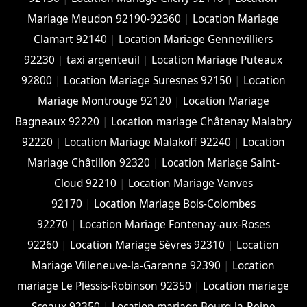
Mariage Meudon 92190-92360
|
Location Mariage
Clamart 92140
|
Location Mariage Gennevilliers
92230
|
taxi argenteuil
|
Location Mariage Puteaux
92800
|
Location Mariage Suresnes 92150
|
Location
Mariage Montrouge 92120
|
Location Mariage
Bagneaux 92220
|
Location mariage Châtenay Malabry
92220
|
Location Mariage Malakoff 92240
|
Location
Mariage Châtillon 92320
|
Location Mariage Saint-
Cloud 92210
|
Location Mariage Vanves
92170
|
Location Mariage Bois-Colombes
92270
|
Location Mariage Fontenay-aux-Roses
92260
|
Location Mariage Sèvres 92310
|
Location
Mariage Villeneuve-la-Garenne 92390
|
Location
mariage Le Plessis-Robinson 92350
|
Location mariage
Sceaux 92350
|
Location mariage Bourg-la-Reine