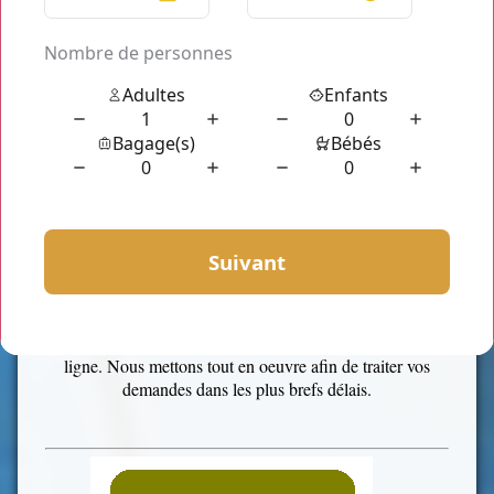
Des Chauffeurs qualifiés
-
Parce que votre satisfaction et sécurité priment, nous nous
assurons toujours d'apporter une amélioration à nos
prestations. Les chauffeurs suivent régulièrement des
formations et des recyclages pour un renforcement de
compétence et surtout pour suivre l'évolution des
exigences de la clientèle. Evolution qui ne cesse de
s'accroître.
Le standard téléphonique disponible 24/7
-
Notre centrale de réservation est joignable à tout moment.
Nous avons tout mis en place afin de vous assurer réponse
rapide en vous évitant une longue attente au bout de la
ligne. Nous mettons tout en oeuvre afin de traiter vos
demandes dans les plus brefs délais.