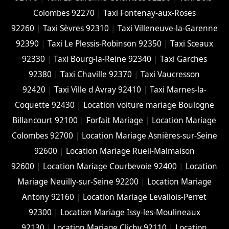
Colombes 92270
|
Taxi Fontenay-aux-Roses
92260
|
Taxi Sèvres 92310
|
Taxi Villeneuve-la-Garenne
92390
|
Taxi Le Plessis-Robinson 92350
|
Taxi Sceaux
92330
|
Taxi Bourg-la-Reine 92340
|
Taxi Garches
92380
|
Taxi Chaville 92370
|
Taxi Vaucresson
92420
|
Taxi Ville d Avray 92410
|
Taxi Marnes-la-
Coquette 92430
|
Location voiture mariage Boulogne
Billancourt 92100
|
Forfait Mariage
|
Location Mariage
Colombes 92700
|
Location Mariage Asnières-sur-Seine
92600
|
Location Mariage Rueil-Malmaison
92600
|
Location Mariage Courbevoie 92400
|
Location
Mariage Neuilly-sur-Seine 92200
|
Location Mariage
Antony 92160
|
Location Mariage Levallois-Perret
92300
|
Location Mariage Issy-les-Moulineaux
92130
|
Location Mariage Clichy 92110
|
Location