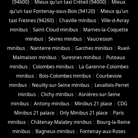
(94600)
|
Mieux qu'un taxi Créteil (94000)
|
Mieux
qu'un taxi Fontenay-sous-Bois (94120)
|
Mieux qu'un
taxi Fresnes (94260)
|
Chaville minibus
|
Ville-d-Avray
minibus
|
Saint-Cloud minibus
|
Marnes-la-Coquette
minibus
|
Sèvres minibus
|
Vaucresson
minibus
|
Nanterre minibus
|
Garches minibus
|
Rueil-
Malmaison minibus
|
Suresnes minibus
|
Puteaux
minibus
|
Colombes minibus
|
La Garenne-Colombes
minibus
|
Bois-Colombes minibus
|
Courbevoie
minibus
|
Neuilly-sur-Seine minibus
|
Levallois-Perret
minibus
|
Clichy minibus
|
Asnières-sur-Seine
minibus
|
Antony minibus
|
Minibus 21 place
|
CDG
Minibus 21 palace
|
Orly Minibus 21 place
|
Paris
minibus
|
Châtenay-Malabry minibus
|
Bourg-la-Reine
minibus
|
Bagneux minibus
|
Fontenay-aux-Roses