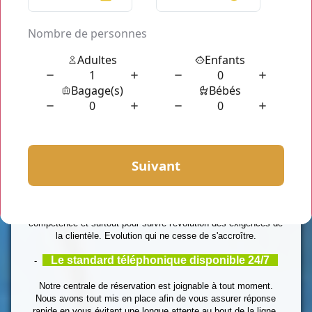
sur mesure
, ce qui est notre avantage majeur. Notre
prestation est totalement personnalisée, à petit prix et adaptée
aux besoins de chaque usager ou groupe d'usagers.
Chauffeur privé Paris
est composé d'une équipe de
professionnels:
Des Chauffeurs qualifiés
-
Parce que votre satisfaction et sécurité priment, nous nous
assurons toujours d'apporter une amélioration à nos
prestations. Les chauffeurs suivent régulièrement des
formations et des recyclages pour un renforcement de
compétence et surtout pour suivre l'évolution des exigences de
la clientèle. Evolution qui ne cesse de s'accroître.
Le standard téléphonique disponible 24/7
-
Notre centrale de réservation est joignable à tout moment.
Nous avons tout mis en place afin de vous assurer réponse
rapide en vous évitant une longue attente au bout de la ligne.