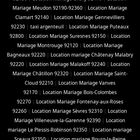
Mariage Meudon 92190-92360
|
Location Mariage
Clamart 92140
|
Location Mariage Gennevilliers
92230
|
taxi argenteuil
|
Location Mariage Puteaux
92800
|
Location Mariage Suresnes 92150
|
Location
Mariage Montrouge 92120
|
Location Mariage
Bagneaux 92220
|
Location mariage Châtenay Malabry
92220
|
Location Mariage Malakoff 92240
|
Location
Mariage Châtillon 92320
|
Location Mariage Saint-
Cloud 92210
|
Location Mariage Vanves
92170
|
Location Mariage Bois-Colombes
92270
|
Location Mariage Fontenay-aux-Roses
92260
|
Location Mariage Sèvres 92310
|
Location
Mariage Villeneuve-la-Garenne 92390
|
Location
mariage Le Plessis-Robinson 92350
|
Location mariage
Sceaux 92350
|
Location mariage Bourg-la-Reine