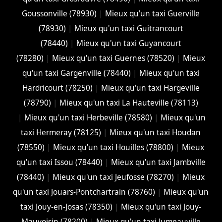
Goussonville (78930)
|
Mieux qu'un taxi Guerville
(78930)
|
Mieux qu'un taxi Guitrancourt
(78440)
|
Mieux qu'un taxi Guyancourt
(78280)
|
Mieux qu'un taxi Guernes (78520)
|
Mieux
qu'un taxi Gargenville (78440)
|
Mieux qu'un taxi
Hardricourt (78250)
|
Mieux qu'un taxi Hargeville
(78790)
|
Mieux qu'un taxi La Hauteville (78113)
|
Mieux qu'un taxi Herbeville (78580)
|
Mieux qu'un
taxi Hermeray (78125)
|
Mieux qu'un taxi Houdan
(78550)
|
Mieux qu'un taxi Houilles (78800)
|
Mieux
qu'un taxi Issou (78440)
|
Mieux qu'un taxi Jambville
(78440)
|
Mieux qu'un taxi Jeufosse (78270)
|
Mieux
qu'un taxi Jouars-Pontchartrain (78760)
|
Mieux qu'un
taxi Jouy-en-Josas (78350)
|
Mieux qu'un taxi Jouy-
Mauvoisin (78200)
|
Mieux qu'un taxi Jumeauville