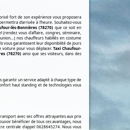
privé fort de son expérience vous proposera
permettra d’arrivée à l’heure.
Souhaitez-vous
four-lès-Bonnières (78270)
que ce soit en
 (rendez vous d'affaire, congres, séminaire,
ion...) nos chauffeurs habillés en costume
Ils vous
garantissent leur disponibilité de jours
e voiture pour vous déplacer.
Taxi
Chaufour-
res (78270)
ainsi que ses visiteurs, dans des
s garantir un service adapté à chaque type de
onfort haut standing et de technologies vous
ansport avec ses offres attrayantes aux prix
pouvoir bénéficier de tous ces avantages, nous
tre centrale d'appel
0628645274
. Nous vous