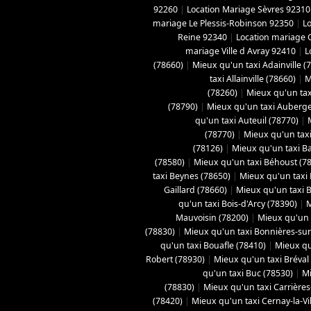
92260
|
Location Mariage Sèvres 92310
mariage Le Plessis-Robinson 92350
|
L
Reine 92340
|
Location mariage 
mariage Ville d Avray 92410
|
L
(78660)
|
Mieux qu'un taxi Adainville (
taxi Allainville (78660)
|
M
(78260)
|
Mieux qu'un tax
(78790)
|
Mieux qu'un taxi Aubergen
qu'un taxi Auteuil (78770)
|
(78770)
|
Mieux qu'un taxi
(78126)
|
Mieux qu'un taxi B
(78580)
|
Mieux qu'un taxi Béhoust (7
taxi Beynes (78650)
|
Mieux qu'un taxi 
Gaillard (78660)
|
Mieux qu'un taxi Bo
qu'un taxi Bois-d'Arcy (78390)
|
M
Mauvoisin (78200)
|
Mieux qu'un t
(78830)
|
Mieux qu'un taxi Bonnières-sur
qu'un taxi Bouafle (78410)
|
Mieux qu
Robert (78930)
|
Mieux qu'un taxi Bréval
qu'un taxi Buc (78530)
|
Mi
(78830)
|
Mieux qu'un taxi Carrières
(78420)
|
Mieux qu'un taxi Cernay-la-Vil