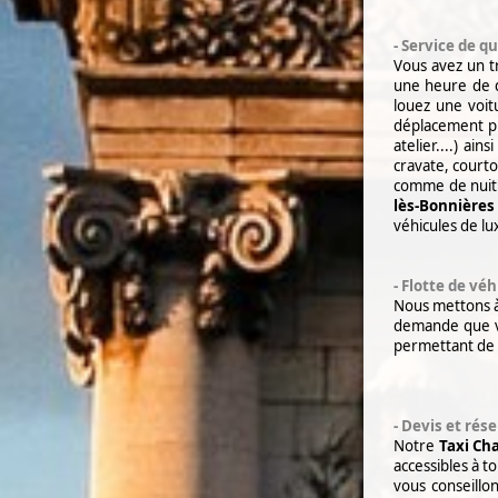
-
Service de qu
Vous avez un t
une heure de 
louez une voit
déplacement pr
atelier....) ai
cravate, courto
comme de nuit. 
lès-Bonnières
véhicules de l
- Flotte de véh
Nous mettons à 
demande que v
permettant de 
- Devis et rés
Notre
Taxi
Cha
accessibles à
to
vous conseillo