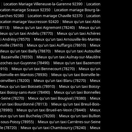
|
Location Mariage Villeneuve-la-Garenne 92390
|
Location
ocation mariage Sceaux 92350
|
Location mariage Bourg-la-
Garches 92380
|
Location mariage Chaville 92370
|
Location
ocation mariage Vaucresson 92420
|
Mieux qu'un taxi Ablis
78113)
|
Mieux qu'un taxi Aigremont (78240)
|
Mieux qu'un
ieux qu'un taxi Andelu (78770)
|
Mieux qu'un taxi Achères
i Andrésy (78570)
|
Mieux qu'un taxi Arnouville-lès-Mantes
ville (78410)
|
Mieux qu'un taxi Auffargis (78610)
|
Mieux
Mieux qu'un taxi Bailly (78870)
|
Mieux qu'un taxi Autouillet
 Bazainville (78550)
|
Mieux qu'un taxi Aulnay-sur-Mauldre
azoches-sur-Guyonne (78490)
|
Mieux qu'un taxi Bazemont
8910)
|
Mieux qu'un taxi Bennecourt (78270)
|
Mieux qu'un
Boinville-en-Mantois (78930)
|
Mieux qu'un taxi Boinville-le-
invilliers (78200)
|
Mieux qu'un taxi Blaru (78270)
|
Mieux
ieux qu'un taxi Boissets (78910)
|
Mieux qu'un taxi Boissy-
axi Boissy-sans-Avoir (78490)
|
Mieux qu'un taxi Bonnelles
-Seine (78270)
|
Mieux qu'un taxi Bougival (78380)
|
Mieux
'un taxi Bourdonné (78113)
|
Mieux qu'un taxi Breuil-Bois-
 (78980)
|
Mieux qu'un taxi Brueil-en-Vexin (78440)
|
Mieux
eux qu'un taxi Buchelay (78200)
|
Mieux qu'un taxi Bullion
-sous-Poissy (78955)
|
Mieux qu'un taxi Carrières-sur-Seine
le (78720)
|
Mieux qu'un taxi Chambourcy (78240)
|
Mieux