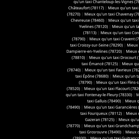
qu'un taxi Chanteloup-les-Vignes (7
Châteaufort (78117)
|
Mieux qu'un taxi
(78270)
|
Mieux qu'un taxi Chavenay (7
Chevreuse (78460)
|
Mieux qu'un taxi 
Yvelines (78120)
|
Mieux qu'un ta
(78113)
|
Mieux qu'un taxi Con
(78790)
|
Mieux qu'un taxi Cravent (
taxi Croissy-sur-Seine (78290)
|
Mieux 
Dampierre-en-Yvelines (78720)
|
Mieux 
(78810)
|
Mieux qu'un taxi Drocourt 
taxi Émancé (78125)
|
Mieux qu'
(78740)
|
Mieux qu'un taxi Favrieux (78
taxi Épône (78680)
|
Mieux qu'un ta
(78790)
|
Mieux qu'un taxi Flins-
(78520)
|
Mieux qu'un taxi Flacourt (782
qu'un taxi Fontenay-le-Fleury (78330)
|
M
taxi Galluis (78490)
|
Mieux q
(78490)
|
Mieux qu'un taxi Garancières 
taxi Fourqueux (78112)
|
Mieux q
Gazeran (78125)
|
Mieux qu'u
(78770)
|
Mieux qu'un taxi Grandchamp
taxi Grosrouvre (78490)
|
Mieux q
(78930)
|
Mieux qu'un taxi Guitranco