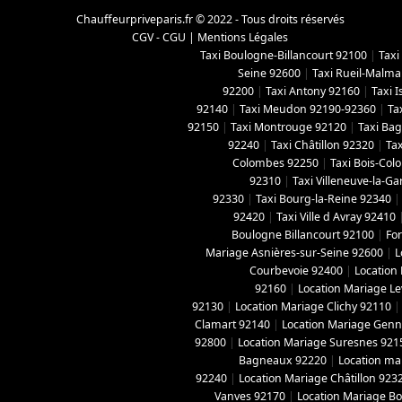
Chauffeurpriveparis.fr © 2022 - Tous droits réservés
CGV - CGU
|
Mentions Légales
Taxi Boulogne-Billancourt 92100
|
Taxi
Seine 92600
|
Taxi Rueil-Malma
92200
|
Taxi Antony 92160
|
Taxi 
92140
|
Taxi Meudon 92190-92360
|
Ta
92150
|
Taxi Montrouge 92120
|
Taxi Ba
92240
|
Taxi Châtillon 92320
|
Tax
Colombes 92250
|
Taxi Bois-Co
92310
|
Taxi Villeneuve-la-G
92330
|
Taxi Bourg-la-Reine 92340
92420
|
Taxi Ville d Avray 92410
Boulogne Billancourt 92100
|
For
Mariage Asnières-sur-Seine 92600
|
L
Courbevoie 92400
|
Location
92160
|
Location Mariage Le
92130
|
Location Mariage Clichy 92110
Clamart 92140
|
Location Mariage Genne
92800
|
Location Mariage Suresnes 921
Bagneaux 92220
|
Location ma
92240
|
Location Mariage Châtillon 923
Vanves 92170
|
Location Mariage B