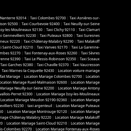
 Nanterre 92014
|
Taxi Colombes 92700
|
Taxi Asnières-sur-
ison 92500
|
Taxi Courbevoie 92400
|
Taxi Neuilly-sur-Seine
Issy-les-Moulineaux 92130
|
Taxi Clichy 92110
|
Taxi Clamart
xi Gennevilliers 92230
|
Taxi Puteaux 92800
|
Taxi Suresnes
gneux 92220
|
Taxi Châtenay-Malabry 92290
|
Taxi Malakoff
i Saint-Cloud 92210
|
Taxi Vanves 92170
|
Taxi La Garenne-
lombes 92270
|
Taxi Fontenay-aux-Roses 92260
|
Taxi Sèvres
arenne 92390
|
Taxi Le Plessis-Robinson 92350
|
Taxi Sceaux
|
Taxi Garches 92380
|
Taxi Chaville 92370
|
Taxi Vaucresson
|
Taxi Marnes-la-Coquette 92430
|
Location voiture mariage
fait Mariage
|
Location Mariage Colombes 92700
|
Location
ocation Mariage Rueil-Malmaison 92600
|
Location Mariage
 Mariage Neuilly-sur-Seine 92200
|
Location Mariage Antony
vallois-Perret 92300
|
Location Mariage Issy-les-Moulineaux
|
Location Mariage Meudon 92190-92360
|
Location Mariage
villiers 92230
|
taxi argenteuil
|
Location Mariage Puteaux
50
|
Location Mariage Montrouge 92120
|
Location Mariage
riage Châtenay Malabry 92220
|
Location Mariage Malakoff
20
|
Location Mariage Saint-Cloud 92210
|
Location Mariage
ois-Colombes 92270
|
Location Mariage Fontenay-aux-Roses