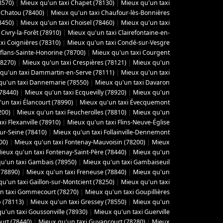
8570)
|
Mieux qu'un taxi Chapet (78130)
|
Mieux qu'un taxi
 Chatou (78400)
|
Mieux qu'un taxi Chaufour-lès-Bonnières
8450)
|
Mieux qu'un taxi Choisel (78460)
|
Mieux qu'un taxi
Civry-la-Forêt (78910)
|
Mieux qu'un taxi Clairefontaine-en-
xi Coignières (78310)
|
Mieux qu'un taxi Condé-sur-Vesgre
flans-Sainte-Honorine (78700)
|
Mieux qu'un taxi Courgent
78270)
|
Mieux qu'un taxi Crespières (78121)
|
Mieux qu'un
qu'un taxi Dammartin-en-Serve (78111)
|
Mieux qu'un taxi
qu'un taxi Dannemarie (78550)
|
Mieux qu'un taxi Davaron
(78440)
|
Mieux qu'un taxi Ecquevilly (78920)
|
Mieux qu'un
un taxi Élancourt (78990)
|
Mieux qu'un taxi Évecquemont
200)
|
Mieux qu'un taxi Feucherolles (78810)
|
Mieux qu'un
xi Flexanville (78910)
|
Mieux qu'un taxi Flins-Neuve-Église
sur-Seine (78410)
|
Mieux qu'un taxi Follainville-Dennemont
00)
|
Mieux qu'un taxi Fontenay-Mauvoisin (78200)
|
Mieux
ieux qu'un taxi Fontenay-Saint-Père (78440)
|
Mieux qu'un
u'un taxi Gambais (78950)
|
Mieux qu'un taxi Gambaiseuil
(78890)
|
Mieux qu'un taxi Freneuse (78840)
|
Mieux qu'un
u'un taxi Gaillon-sur-Montcient (78250)
|
Mieux qu'un taxi
n taxi Gommecourt (78270)
|
Mieux qu'un taxi Goupillières
 (78113)
|
Mieux qu'un taxi Gressey (78550)
|
Mieux qu'un
u'un taxi Goussonville (78930)
|
Mieux qu'un taxi Guerville
urt (78440)
|
Mieux qu'un taxi Guyancourt (78280)
|
Mieux