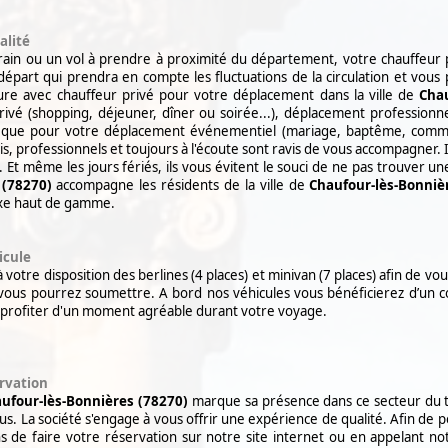
alité
rain ou un vol à prendre à proximité du
département, votre chauffeur 
départ qui
prendra en compte les fluctuations de la circulation et vous 
ure avec chauffeur privé pour votre déplacement dans la ville de
Chau
ivé (shopping, déjeuner, dîner ou soirée...),
déplacement professionnel
nsi que pour
votre déplacement événementiel (mariage, baptême, commun
is, professionnels et toujours à l'écoute sont ravis de vous accompagner. 
Et même les jours fériés, ils vous évitent
le souci de ne pas trouver un
 (78270)
accompagne les
résidents de la ville de
Chaufour-lès-Bonniè
uxe haut
de gamme.
icule
votre disposition des berlines (4 places) et minivan (7 places) afin de
vou
ous pourrez soumettre.
A bord nos véhicules vous bénéficierez d’un c
profiter d'un moment agréable durant votre voyage.
ervation
ufour-lès-Bonnières (78270)
marque sa présence dans ce secteur du tr
us. La société s'engage à vous offrir une expérience de qualité. Afin de 
ns de faire votre réservation sur notre site internet ou en appelant no