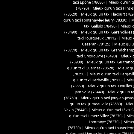
taxi Épône (78680)
|
Mieux qu'un ta
(78790)
|
Mieux qu'un taxi Flins-
(78520)
|
Mieux qu'un taxi Flacourt (782
qu'un taxi Fontenay-le-Fleury (78330)
|
M
taxi Galluis (78490)
|
Mieux q
(78490)
|
Mieux qu'un taxi Garancières 
taxi Fourqueux (78112)
|
Mieux q
Gazeran (78125)
|
Mieux qu'u
(78770)
|
Mieux qu'un taxi Grandchamp
taxi Grosrouvre (78490)
|
Mieux q
(78930)
|
Mieux qu'un taxi Guitranco
qu'un taxi Guernes (78520)
|
Mieux qu
(78250)
|
Mieux qu'un taxi Hargevil
qu'un taxi Herbeville (78580)
|
Mieu
(78550)
|
Mieux qu'un taxi Houilles 
Jambville (78440)
|
Mieux qu'un ta
(78760)
|
Mieux qu'un taxi Jouy-en-Josas
qu'un taxi Jumeauville (78580)
|
Mieu
Vexin (78440)
|
Mieux qu'un taxi Lévis-
qu'un taxi Limetz-Villez (78270)
|
Mieu
Lommoye (78270)
|
Mieux
(78730)
|
Mieux qu'un taxi Louvecienn
qu'un taxi Magny-les-Hameaux (78114