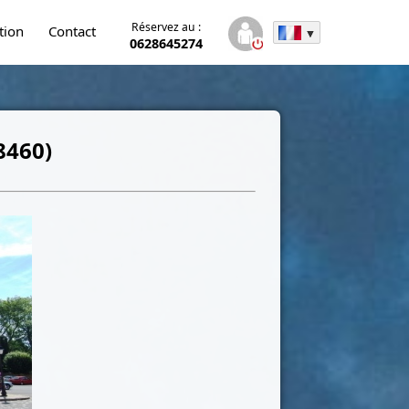
Réservez au :
tion
Contact
0628645274
8460)