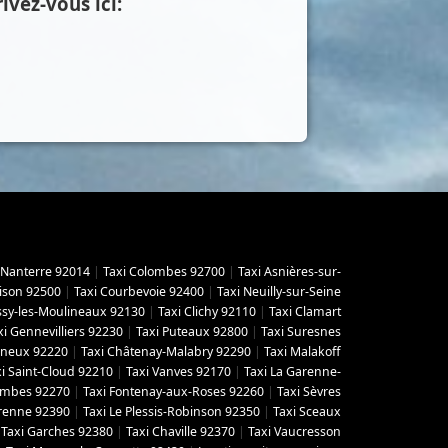
ivez-vous ici:
 Nanterre 92014
|
Taxi Colombes 92700
|
Taxi Asnières-sur-
ison 92500
|
Taxi Courbevoie 92400
|
Taxi Neuilly-sur-Seine
Issy-les-Moulineaux 92130
|
Taxi Clichy 92110
|
Taxi Clamart
xi Gennevilliers 92230
|
Taxi Puteaux 92800
|
Taxi Suresnes
gneux 92220
|
Taxi Châtenay-Malabry 92290
|
Taxi Malakoff
i Saint-Cloud 92210
|
Taxi Vanves 92170
|
Taxi La Garenne-
lombes 92270
|
Taxi Fontenay-aux-Roses 92260
|
Taxi Sèvres
arenne 92390
|
Taxi Le Plessis-Robinson 92350
|
Taxi Sceaux
|
Taxi Garches 92380
|
Taxi Chaville 92370
|
Taxi Vaucresson