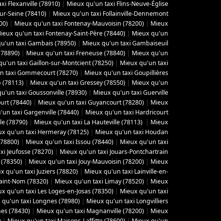
xi Flexanville (78910)
|
Mieux qu'un taxi Flins-Neuve-Église
sur-Seine (78410)
|
Mieux qu'un taxi Follainville-Dennemont
00)
|
Mieux qu'un taxi Fontenay-Mauvoisin (78200)
|
Mieux
ieux qu'un taxi Fontenay-Saint-Père (78440)
|
Mieux qu'un
u'un taxi Gambais (78950)
|
Mieux qu'un taxi Gambaiseuil
(78890)
|
Mieux qu'un taxi Freneuse (78840)
|
Mieux qu'un
u'un taxi Gaillon-sur-Montcient (78250)
|
Mieux qu'un taxi
n taxi Gommecourt (78270)
|
Mieux qu'un taxi Goupillières
 (78113)
|
Mieux qu'un taxi Gressey (78550)
|
Mieux qu'un
u'un taxi Goussonville (78930)
|
Mieux qu'un taxi Guerville
urt (78440)
|
Mieux qu'un taxi Guyancourt (78280)
|
Mieux
'un taxi Gargenville (78440)
|
Mieux qu'un taxi Hardricourt
le (78790)
|
Mieux qu'un taxi La Hauteville (78113)
|
Mieux
x qu'un taxi Hermeray (78125)
|
Mieux qu'un taxi Houdan
(78800)
|
Mieux qu'un taxi Issou (78440)
|
Mieux qu'un taxi
xi Jeufosse (78270)
|
Mieux qu'un taxi Jouars-Pontchartrain
 (78350)
|
Mieux qu'un taxi Jouy-Mauvoisin (78200)
|
Mieux
x qu'un taxi Juziers (78820)
|
Mieux qu'un taxi Lainville-en-
Saint-Nom (78320)
|
Mieux qu'un taxi Limay (78520)
|
Mieux
x qu'un taxi Les Loges-en-Josas (78350)
|
Mieux qu'un taxi
 qu'un taxi Longnes (78980)
|
Mieux qu'un taxi Longvilliers
es (78430)
|
Mieux qu'un taxi Magnanville (78200)
|
Mieux
)
|
Mieux qu'un taxi Maisons-Laffitte (78600)
|
Mieux qu'un