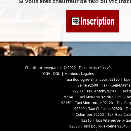
Si vous êtes chauffeur de taxi ou vtc,inscr
Chauffeurpriveparis.fr © 2022 - Tous droits réservés
CGV - CGU
|
Mentions Légales
Taxi Boulogne-Billancourt 92100
|
Taxi
Seine 92600
|
Taxi Rueil-Malma
92200
|
Taxi Antony 92160
|
Taxi 
92140
|
Taxi Meudon 92190-92360
|
Ta
92150
|
Taxi Montrouge 92120
|
Taxi Ba
92240
|
Taxi Châtillon 92320
|
Tax
Colombes 92250
|
Taxi Bois-Co
92310
|
Taxi Villeneuve-la-G
92330
|
Taxi Bourg-la-Reine 92340