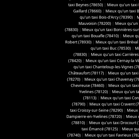
taxi Beynes (78650)
|
Mieux qu'un taxi 
Gaillard (78660)
|
Mieux qu'un taxi Bo
qu'un taxi Bois-d'Arcy (78390)
|
M
Mauvoisin (78200)
|
Mieux qu'un t
(78830)
|
Mieux qu'un taxi Bonnières-sur
qu'un taxi Bouafle (78410)
|
Mieux qu
Robert (78930)
|
Mieux qu'un taxi Bréval
qu'un taxi Buc (78530)
|
Mi
(78830)
|
Mieux qu'un taxi Carrières
(78420)
|
Mieux qu'un taxi Cernay-la-Vil
qu'un taxi Chanteloup-les-Vignes (7
Châteaufort (78117)
|
Mieux qu'un taxi
(78270)
|
Mieux qu'un taxi Chavenay (7
Chevreuse (78460)
|
Mieux qu'un taxi 
Yvelines (78120)
|
Mieux qu'un ta
(78113)
|
Mieux qu'un taxi Con
(78790)
|
Mieux qu'un taxi Cravent (
taxi Croissy-sur-Seine (78290)
|
Mieux 
Dampierre-en-Yvelines (78720)
|
Mieux 
(78810)
|
Mieux qu'un taxi Drocourt 
taxi Émancé (78125)
|
Mieux qu'
(78740)
|
Mieux qu'un taxi Favrieux (78