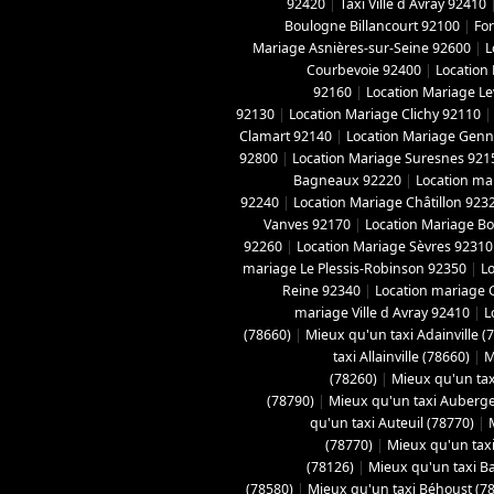
92420
|
Taxi Ville d Avray 92410
Boulogne Billancourt 92100
|
For
Mariage Asnières-sur-Seine 92600
|
L
Courbevoie 92400
|
Location
92160
|
Location Mariage Le
92130
|
Location Mariage Clichy 92110
Clamart 92140
|
Location Mariage Genne
92800
|
Location Mariage Suresnes 921
Bagneaux 92220
|
Location ma
92240
|
Location Mariage Châtillon 923
Vanves 92170
|
Location Mariage B
92260
|
Location Mariage Sèvres 92310
mariage Le Plessis-Robinson 92350
|
L
Reine 92340
|
Location mariage 
mariage Ville d Avray 92410
|
L
(78660)
|
Mieux qu'un taxi Adainville (
taxi Allainville (78660)
|
M
(78260)
|
Mieux qu'un tax
(78790)
|
Mieux qu'un taxi Aubergen
qu'un taxi Auteuil (78770)
|
(78770)
|
Mieux qu'un taxi
(78126)
|
Mieux qu'un taxi B
(78580)
|
Mieux qu'un taxi Béhoust (7