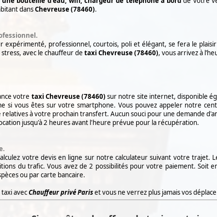
'une bouteille d'eau, wifi, chargeur de téléphone à bord
de votre vé
abitant dans
Chevreuse (78460)
.
ofessionnel.
 expérimenté, professionnel, courtois, poli et élégant, se fera le plais
 stress, avec le chauffeur de
taxi
Chevreuse (78460)
, vous arrivez à l’h
vance votre
taxi
Chevreuse (78460)
sur notre site internet, disponible é
e si vous êtes sur votre smartphone. Vous pouvez appeler notre cent
relatives à votre prochain transfert. Aucun souci pour une demande d'an
ocation jusqu'à 2 heures avant l'heure prévue pour la récupération.
e.
culez votre devis en ligne sur notre calculateur suivant votre trajet. L
itions du trafic. Vous avez de 2 possibilités pour votre paiement. Soit 
pèces ou par carte bancaire.
 taxi avec
Chauffeur privé Paris
et vous ne verrez plus jamais vos dépla