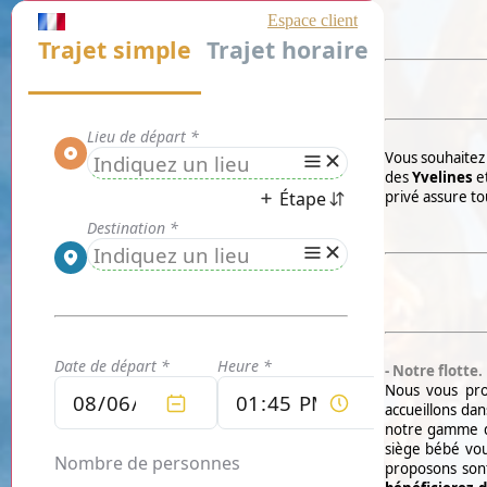
Vous souhaitez 
des
Yvelines
et
privé assure t
- Notre flotte.
Nous vous prop
accueillons da
notre gamme d
siège bébé vou
proposons sont