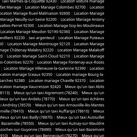
|
Taxi Marnes-la-Coquette 92430
|
Location voiture mariage
fait Mariage
|
Location Mariage Colombes 92700
|
Location
ocation Mariage Rueil-Malmaison 92600
|
Location Mariage
 Mariage Neuilly-sur-Seine 92200
|
Location Mariage Antony
vallois-Perret 92300
|
Location Mariage Issy-les-Moulineaux
|
Location Mariage Meudon 92190-92360
|
Location Mariage
villiers 92230
|
taxi argenteuil
|
Location Mariage Puteaux
50
|
Location Mariage Montrouge 92120
|
Location Mariage
riage Châtenay Malabry 92220
|
Location Mariage Malakoff
20
|
Location Mariage Saint-Cloud 92210
|
Location Mariage
ois-Colombes 92270
|
Location Mariage Fontenay-aux-Roses
|
Location Mariage Villeneuve-la-Garenne 92390
|
Location
ocation mariage Sceaux 92350
|
Location mariage Bourg-la-
Garches 92380
|
Location mariage Chaville 92370
|
Location
ocation mariage Vaucresson 92420
|
Mieux qu'un taxi Ablis
78113)
|
Mieux qu'un taxi Aigremont (78240)
|
Mieux qu'un
ieux qu'un taxi Andelu (78770)
|
Mieux qu'un taxi Achères
i Andrésy (78570)
|
Mieux qu'un taxi Arnouville-lès-Mantes
ville (78410)
|
Mieux qu'un taxi Auffargis (78610)
|
Mieux
Mieux qu'un taxi Bailly (78870)
|
Mieux qu'un taxi Autouillet
 Bazainville (78550)
|
Mieux qu'un taxi Aulnay-sur-Mauldre
azoches-sur-Guyonne (78490)
|
Mieux qu'un taxi Bazemont
8910)
|
Mieux qu'un taxi Bennecourt (78270)
|
Mieux qu'un