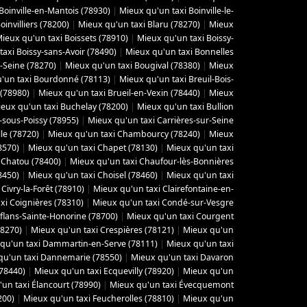
Boinville-en-Mantois (78930)
|
Mieux qu'un taxi Boinville-le-
invilliers (78200)
|
Mieux qu'un taxi Blaru (78270)
|
Mieux
ieux qu'un taxi Boissets (78910)
|
Mieux qu'un taxi Boissy-
axi Boissy-sans-Avoir (78490)
|
Mieux qu'un taxi Bonnelles
-Seine (78270)
|
Mieux qu'un taxi Bougival (78380)
|
Mieux
'un taxi Bourdonné (78113)
|
Mieux qu'un taxi Breuil-Bois-
 (78980)
|
Mieux qu'un taxi Brueil-en-Vexin (78440)
|
Mieux
eux qu'un taxi Buchelay (78200)
|
Mieux qu'un taxi Bullion
-sous-Poissy (78955)
|
Mieux qu'un taxi Carrières-sur-Seine
le (78720)
|
Mieux qu'un taxi Chambourcy (78240)
|
Mieux
8570)
|
Mieux qu'un taxi Chapet (78130)
|
Mieux qu'un taxi
 Chatou (78400)
|
Mieux qu'un taxi Chaufour-lès-Bonnières
8450)
|
Mieux qu'un taxi Choisel (78460)
|
Mieux qu'un taxi
Civry-la-Forêt (78910)
|
Mieux qu'un taxi Clairefontaine-en-
xi Coignières (78310)
|
Mieux qu'un taxi Condé-sur-Vesgre
flans-Sainte-Honorine (78700)
|
Mieux qu'un taxi Courgent
78270)
|
Mieux qu'un taxi Crespières (78121)
|
Mieux qu'un
qu'un taxi Dammartin-en-Serve (78111)
|
Mieux qu'un taxi
qu'un taxi Dannemarie (78550)
|
Mieux qu'un taxi Davaron
(78440)
|
Mieux qu'un taxi Ecquevilly (78920)
|
Mieux qu'un
un taxi Élancourt (78990)
|
Mieux qu'un taxi Évecquemont
200)
|
Mieux qu'un taxi Feucherolles (78810)
|
Mieux qu'un