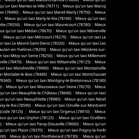
u'un taxi Mantes-la-Ville (78711)
|
Mieux qu'un taxi Marcq
yon (78490)
|
Mieux qu'un taxi Mareil-Marly (78750)
|
Mieux
)
|
Mieux qu'un taxi Marly-le-Roi (78160)
|
Mieux qu'un taxi
tte (78550)
|
Mieux qu'un taxi Maurecourt (78780)
|
Mieux
ux qu'un taxi Médan (78670)
|
Mieux qu'un taxi Ménerville
|
Mieux qu'un taxi Méricourt (78270)
|
Mieux qu'un taxi Le
n taxi Le Mesnil-Saint-Denis (78320)
|
Mieux qu'un taxi Les
eulan-en-Yvelines (78250)
|
Mieux qu'un taxi Mézières-sur-
 taxi Mézy-sur-Seine (78250)
|
Mieux qu'un taxi Millemont
elle (78470)
|
Mieux qu'un taxi Mittainville (78125)
|
Mieux
un taxi Mondreville (78980)
|
Mieux qu'un taxi Montainville
i Montalet-le-Bois (78440)
|
Mieux qu'un taxi Montchauvet
78360)
|
Mieux qu'un taxi Montigny-le-Bretonneux (78180)
0)
|
Mieux qu'un taxi Mousseaux-sur-Seine (78270)
|
Mieux
qu'un taxi Neauphle-le-Château (78640)
|
Mieux qu'un taxi
ux qu'un taxi Neauphlette (78980)
|
Mieux qu'un taxi Nézel
isy-le-Roi (78590)
|
Mieux qu'un taxi Oinville-sur-Montcient
 (code 78125)
|
Mieux qu'un taxi Orgerus (78910)
|
Mieux
eux qu'un taxi Orphin (78125)
|
Mieux qu'un taxi Orvilliers
)
|
Mieux qu'un taxi Paray-Douaville (78660)
|
Mieux qu'un
'un taxi Plaisir (78370)
|
Mieux qu'un taxi Poigny-la-Forêt
300)
|
Mieux qu'un taxi Ponthévrard (78730)
|
Mieux qu'un