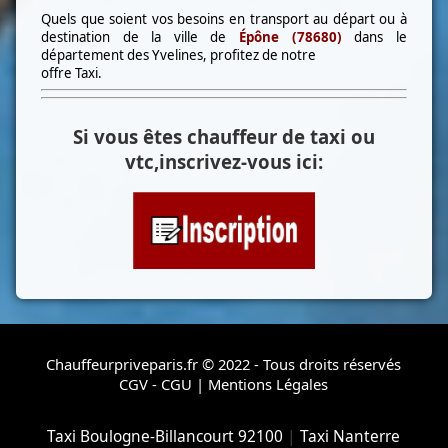
Quels que soient vos besoins en transport au départ ou à
destination de la ville de
Épône (78680)
dans le
département des Yvelines, profitez de notre
offre Taxi.
Si vous êtes chauffeur de taxi ou
vtc,inscrivez-vous ici:
Chauffeurpriveparis.fr © 2022 - Tous droits réservés
CGV - CGU
|
Mentions Légales
Taxi Boulogne-Billancourt 92100
|
Taxi Nanterre