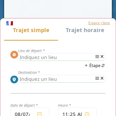
Service de chauffeur privé taxi Épône (78680)
Chauffeur privé Paris
est un moyen de transport de
personnes rapide et efficace tout en maîtrisant votre
budget. Notre prestation est une alternative aux taxis
traditionnels dans le
département des Yvelines
. Nous
vous proposons notre service de
taxi Épône (78680)
.
Nous pourrons, entre autre, réaliser vos transferts
aéroports et Gares, visite touristique, voyage d'affaire ou
déplacement privé, dans un cadre unique, confortable et
sécurisant.
Mise à disposition