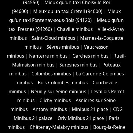
(94550)
|
Mieux qu'un taxi Choisy-le-Roi
(94600)
|
Mieux qu'un taxi Créteil (94000)
|
Mieux
qu'un taxi Fontenay-sous-Bois (94120)
|
Mieux qu'un
taxi Fresnes (94260)
|
Chaville minibus
|
Ville-d-Avray
minibus
|
Saint-Cloud minibus
|
Marnes-la-Coquette
minibus
|
Sèvres minibus
|
Vaucresson
minibus
|
Nanterre minibus
|
Garches minibus
|
Rueil-
Malmaison minibus
|
Suresnes minibus
|
Puteaux
minibus
|
Colombes minibus
|
La Garenne-Colombes
minibus
|
Bois-Colombes minibus
|
Courbevoie
minibus
|
Neuilly-sur-Seine minibus
|
Levallois-Perret
minibus
|
Clichy minibus
|
Asnières-sur-Seine
minibus
|
Antony minibus
|
Minibus 21 place
|
CDG
Minibus 21 palace
|
Orly Minibus 21 place
|
Paris
minibus
|
Châtenay-Malabry minibus
|
Bourg-la-Reine