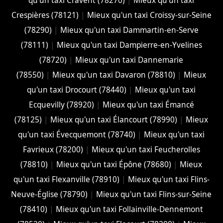
qu'un taxi Cravent (78270)
|
Mieux qu'un taxi
Crespières (78121)
|
Mieux qu'un taxi Croissy-sur-Seine
(78290)
|
Mieux qu'un taxi Dammartin-en-Serve
(78111)
|
Mieux qu'un taxi Dampierre-en-Yvelines
(78720)
|
Mieux qu'un taxi Dannemarie
(78550)
|
Mieux qu'un taxi Davaron (78810)
|
Mieux
qu'un taxi Drocourt (78440)
|
Mieux qu'un taxi
Ecquevilly (78920)
|
Mieux qu'un taxi Émancé
(78125)
|
Mieux qu'un taxi Élancourt (78990)
|
Mieux
qu'un taxi Évecquemont (78740)
|
Mieux qu'un taxi
Favrieux (78200)
|
Mieux qu'un taxi Feucherolles
(78810)
|
Mieux qu'un taxi Épône (78680)
|
Mieux
qu'un taxi Flexanville (78910)
|
Mieux qu'un taxi Flins-
Neuve-Église (78790)
|
Mieux qu'un taxi Flins-sur-Seine
(78410)
|
Mieux qu'un taxi Follainville-Dennemont