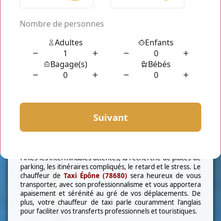
- Flotte de Véhicule.
Installez vous dans notre
taxi Épône (78680)
car nous
avons des voitures de prestige haut de gamme. Nous
mettons à votre dispositions des
berline
chargeant jusqu'à
4 personnes. Pour un voyage en famille ou en groupe,
nous vous proposons notre flotte de
minibus
pouvant
accueillir jusqu'à 7 personnes avec leur valise respective.
Notre type de prestation présente de nombreux
avantages. A part la tranquillité, le confort et la ponctualité,
il y aussi la WIFI, chargeur pour tout type de téléphone,
siège bébé mise à disposition gratuitement.
-Service chauffeur.
Finies les interminables attentes, la recherche de places de
parking, les itinéraires compliqués, le retard et le stress. Le
chauffeur de
Taxi Épône (78680)
sera heureux de vous
transporter, avec son professionnalisme et vous apportera
apaisement et sérénité au gré de vos déplacements. De
plus, votre chauffeur de taxi parle couramment l'anglais
pour faciliter vos transferts professionnels et touristiques.