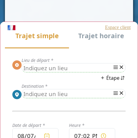
Service de chauffeur privé taxi Favrieux
(78200)
Chauffeur privé Paris
est un moyen de transport de
personnes rapide et efficace tout en maîtrisant votre
budget. Notre prestation est une alternative aux taxis
traditionnels dans le
département des Yvelines
. Nous
vous proposons notre service de
taxi Favrieux (78200)
.
Nous pourrons, entre autre, réaliser vos transferts
aéroports et Gares, visite touristique, voyage d'affaire ou
déplacement privé, dans un cadre unique, confortable et
sécurisant.