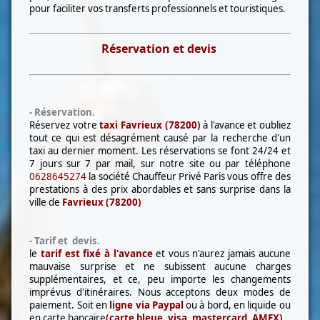
pour faciliter vos transferts professionnels et touristiques.
Réservation et devis
- Réservation.
Réservez votre
taxi
Favrieux (78200)
à l'avance et oubliez
tout ce qui est désagrément causé par la recherche d'un
taxi au dernier moment. Les réservations se font 24/24 et
7 jours sur 7 par mail, sur notre site ou par téléphone
0628645274
la société Chauffeur Privé Paris vous offre des
prestations à des prix abordables et sans surprise dans la
ville de
Favrieux (78200)
- Tarif et devis.
le
tarif est fixé à l'avance
et vous n'aurez jamais aucune
mauvaise surprise et ne subissent aucune charges
supplémentaires, et ce, peu importe les changements
imprévus d'itinéraires. Nous acceptons deux modes de
paiement. Soit en
l
igne via Paypal
ou à bord, en liquide ou
en carte bancaire
(carte bleue, visa, mastercard, AMEX)
.