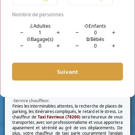
Mise à disposition
- Flotte de Véhicule.
Installez vous dans notre
taxi Favrieux (78200)
car nous
avons des voitures de prestige haut de gamme. Nous
mettons à votre dispositions des
berline
chargeant jusqu'à
4 personnes. Pour un voyage en famille ou en groupe,
nous vous proposons notre flotte de
minibus
pouvant
accueillir jusqu'à 7 personnes avec leur valise respective.
Notre type de prestation présente de nombreux
avantages. A part la tranquillité, le confort et la ponctualité,
il y aussi la WIFI, chargeur pour tout type de téléphone,
siège bébé mise à disposition gratuitement.
-Service chauffeur.
Finies les interminables attentes, la recherche de places de
parking, les itinéraires compliqués, le retard et le stress. Le
chauffeur de
Taxi
Favrieux (78200)
sera heureux de vous
transporter, avec son professionnalisme et vous apportera
apaisement et sérénité au gré de vos déplacements. De
plus, votre chauffeur de taxi parle couramment l'anglais