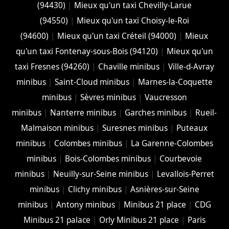
(94430)
|
Mieux qu'un taxi Chevilly-Larue
(94550)
|
Mieux qu'un taxi Choisy-le-Roi
(94600)
|
Mieux qu'un taxi Créteil (94000)
|
Mieux
qu'un taxi Fontenay-sous-Bois (94120)
|
Mieux qu'un
taxi Fresnes (94260)
|
Chaville minibus
|
Ville-d-Avray
minibus
|
Saint-Cloud minibus
|
Marnes-la-Coquette
minibus
|
Sèvres minibus
|
Vaucresson
minibus
|
Nanterre minibus
|
Garches minibus
|
Rueil-
Malmaison minibus
|
Suresnes minibus
|
Puteaux
minibus
|
Colombes minibus
|
La Garenne-Colombes
minibus
|
Bois-Colombes minibus
|
Courbevoie
minibus
|
Neuilly-sur-Seine minibus
|
Levallois-Perret
minibus
|
Clichy minibus
|
Asnières-sur-Seine
minibus
|
Antony minibus
|
Minibus 21 place
|
CDG
Minibus 21 palace
|
Orly Minibus 21 place
|
Paris