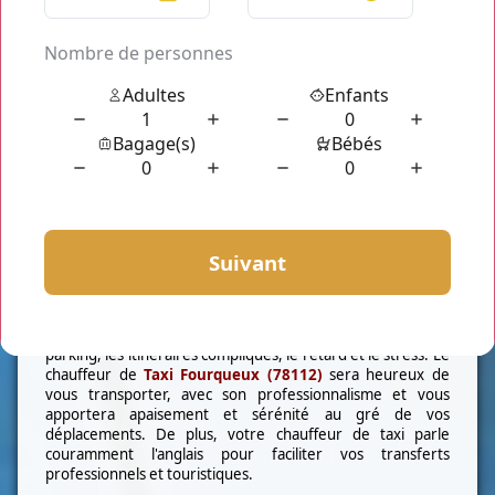
- Flotte de Véhicule.
Installez vous dans notre
taxi Fourqueux (78112)
car nous
avons des voitures de prestige haut de gamme. Nous
mettons à votre dispositions des
berline
chargeant jusqu'à
4 personnes. Pour un voyage en famille ou en groupe,
nous vous proposons notre flotte de
minibus
pouvant
accueillir jusqu'à 7 personnes avec leur valise respective.
Notre type de prestation présente de nombreux
avantages. A part la tranquillité, le confort et la ponctualité,
il y aussi la WIFI, chargeur pour tout type de téléphone,
siège bébé mise à disposition gratuitement.
-Service chauffeur.
Finies les interminables attentes, la recherche de places de
parking, les itinéraires compliqués, le retard et le stress. Le
chauffeur de
Taxi Fourqueux (78112)
sera heureux de
vous transporter, avec son professionnalisme et vous
apportera apaisement et sérénité au gré de vos
déplacements. De plus, votre chauffeur de taxi parle
couramment l'anglais pour faciliter vos transferts
professionnels et touristiques.