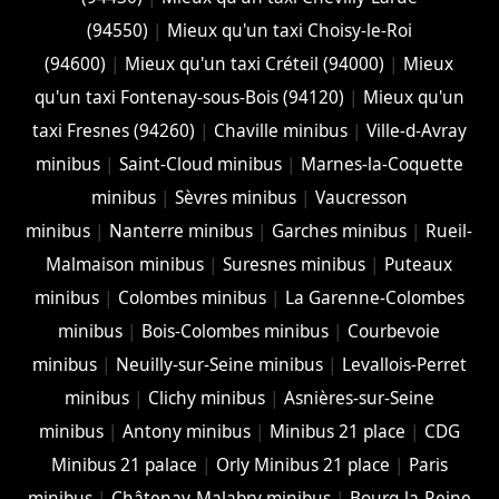
(94550)
|
Mieux qu'un taxi Choisy-le-Roi
(94600)
|
Mieux qu'un taxi Créteil (94000)
|
Mieux
qu'un taxi Fontenay-sous-Bois (94120)
|
Mieux qu'un
taxi Fresnes (94260)
|
Chaville minibus
|
Ville-d-Avray
minibus
|
Saint-Cloud minibus
|
Marnes-la-Coquette
minibus
|
Sèvres minibus
|
Vaucresson
minibus
|
Nanterre minibus
|
Garches minibus
|
Rueil-
Malmaison minibus
|
Suresnes minibus
|
Puteaux
minibus
|
Colombes minibus
|
La Garenne-Colombes
minibus
|
Bois-Colombes minibus
|
Courbevoie
minibus
|
Neuilly-sur-Seine minibus
|
Levallois-Perret
minibus
|
Clichy minibus
|
Asnières-sur-Seine
minibus
|
Antony minibus
|
Minibus 21 place
|
CDG
Minibus 21 palace
|
Orly Minibus 21 place
|
Paris
minibus
|
Châtenay-Malabry minibus
|
Bourg-la-Reine