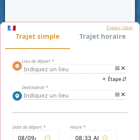
Service de chauffeur privé taxi Fourqueux
(78112)
Chauffeur privé Paris
est un moyen de transport de
personnes rapide et efficace tout en maîtrisant votre
budget. Notre prestation est une alternative aux taxis
traditionnels dans le
département des Yvelines
. Nous
vous proposons notre service de
taxi Fourqueux (78112)
.
Nous pourrons, entre autre, réaliser vos transferts
aéroports et Gares, visite touristique, voyage d'affaire ou
déplacement privé, dans un cadre unique, confortable et
sécurisant.
Mise à disposition