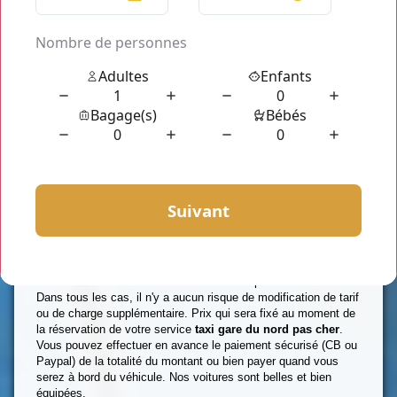
Pour bien démarrer votre journée,
"Chauffeur Privé Paris"
est
votre moyen de transport très réactif qui prend bien soin de
vous. Nous sommes à votre service partout dans la région Ile
de France.
N'attendez plus,visitez notre site et réservez votre berline ou
van.
Toujours disponible 24h/24 et 7J/7.
Ne vous donnez plus de mal pour trouver un Taxi. Tout est
réglé avec
"Chauffeur Privé Paris"
,
une entreprise professionnelle qui vous transporte où vous
voulez sur Paris et toute la région île de France. Réservez à
l'avance sans tarder. Vous connaîtrez vos prix à l'avance.
Dans tous les cas, il n'y a aucun risque de modification de tarif
ou de charge supplémentaire. Prix qui sera fixé au moment de
la réservation de votre service
taxi gare du nord pas cher
.
Vous pouvez effectuer en avance le paiement sécurisé (CB ou
Paypal) de la totalité du montant ou bien payer quand vous
serez à bord du véhicule. Nos voitures sont belles et bien
équipées.