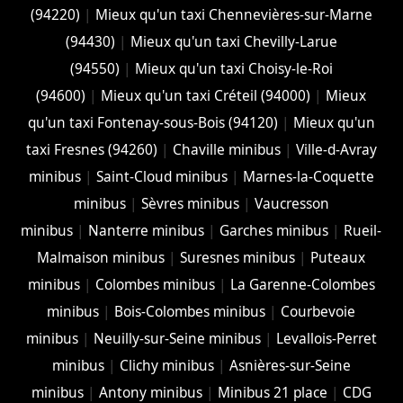
(94220)
|
Mieux qu'un taxi Chennevières-sur-Marne
(94430)
|
Mieux qu'un taxi Chevilly-Larue
(94550)
|
Mieux qu'un taxi Choisy-le-Roi
(94600)
|
Mieux qu'un taxi Créteil (94000)
|
Mieux
qu'un taxi Fontenay-sous-Bois (94120)
|
Mieux qu'un
taxi Fresnes (94260)
|
Chaville minibus
|
Ville-d-Avray
minibus
|
Saint-Cloud minibus
|
Marnes-la-Coquette
minibus
|
Sèvres minibus
|
Vaucresson
minibus
|
Nanterre minibus
|
Garches minibus
|
Rueil-
Malmaison minibus
|
Suresnes minibus
|
Puteaux
minibus
|
Colombes minibus
|
La Garenne-Colombes
minibus
|
Bois-Colombes minibus
|
Courbevoie
minibus
|
Neuilly-sur-Seine minibus
|
Levallois-Perret
minibus
|
Clichy minibus
|
Asnières-sur-Seine
minibus
|
Antony minibus
|
Minibus 21 place
|
CDG