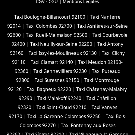
CGV - CGU
|
Mentions Légales
Taxi Boulogne-Billancourt 92100
|
Taxi Nanterre
92014
|
Taxi Colombes 92700
|
Taxi Asnières-sur-Seine
92600
|
Taxi Rueil-Malmaison 92500
|
Taxi Courbevoie
92400
|
Taxi Neuilly-sur-Seine 92200
|
Taxi Antony
92160
|
Taxi Issy-les-Moulineaux 92130
|
Taxi Clichy
92110
|
Taxi Clamart 92140
|
Taxi Meudon 92190-
92360
|
Taxi Gennevilliers 92230
|
Taxi Puteaux
92800
|
Taxi Suresnes 92150
|
Taxi Montrouge
92120
|
Taxi Bagneux 92220
|
Taxi Châtenay-Malabry
92290
|
Taxi Malakoff 92240
|
Taxi Châtillon
92320
|
Taxi Saint-Cloud 92210
|
Taxi Vanves
92170
|
Taxi La Garenne-Colombes 92250
|
Taxi Bois-
Colombes 92270
|
Taxi Fontenay-aux-Roses
92260
|
Taxi Sèvres 92310
|
Taxi Villeneuve-la-Garenne