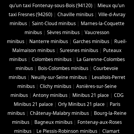
qu'un taxi Fontenay-sous-Bois (94120)
|
Mieux qu'un
taxi Fresnes (94260)
|
Chaville minibus
|
Ville-d-Avray
minibus
|
Saint-Cloud minibus
|
Marnes-la-Coquette
minibus
|
Sèvres minibus
|
Vaucresson
minibus
|
Nanterre minibus
|
Garches minibus
|
Rueil-
Malmaison minibus
|
Suresnes minibus
|
Puteaux
minibus
|
Colombes minibus
|
La Garenne-Colombes
minibus
|
Bois-Colombes minibus
|
Courbevoie
minibus
|
Neuilly-sur-Seine minibus
|
Levallois-Perret
minibus
|
Clichy minibus
|
Asnières-sur-Seine
minibus
|
Antony minibus
|
Minibus 21 place
|
CDG
Minibus 21 palace
|
Orly Minibus 21 place
|
Paris
minibus
|
Châtenay-Malabry minibus
|
Bourg-la-Reine
minibus
|
Bagneux minibus
|
Fontenay-aux-Roses
minibus
|
Le Plessis-Robinson minibus
|
Clamart