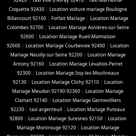
92420
|
Taxi Ville d Avray 92410
|
Taxi Marnes-la-
Coquette 92430
|
Location voiture mariage Boulogne
Billancourt 92100
|
Forfait Mariage
|
Location Mariage
Colombes 92700
|
Location Mariage Asnières-sur-Seine
92600
|
Location Mariage Rueil-Malmaison
92600
|
Location Mariage Courbevoie 92400
|
Location
Mariage Neuilly-sur-Seine 92200
|
Location Mariage
Antony 92160
|
Location Mariage Levallois-Perret
92300
|
Location Mariage Issy-les-Moulineaux
92130
|
Location Mariage Clichy 92110
|
Location
Mariage Meudon 92190-92360
|
Location Mariage
Clamart 92140
|
Location Mariage Gennevilliers
92230
|
taxi argenteuil
|
Location Mariage Puteaux
92800
|
Location Mariage Suresnes 92150
|
Location
Mariage Montrouge 92120
|
Location Mariage