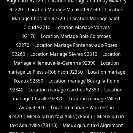
Bagneaux 92220
|
Location mariage Châtenay Malabry
92220
|
Location Mariage Malakoff 92240
|
Location
Mariage Châtillon 92320
|
Location Mariage Saint-
Cloud 92210
|
Location Mariage Vanves
92170
|
Location Mariage Bois-Colombes
92270
|
Location Mariage Fontenay-aux-Roses
92260
|
Location Mariage Sèvres 92310
|
Location
Mariage Villeneuve-la-Garenne 92390
|
Location
mariage Le Plessis-Robinson 92350
|
Location mariage
Sceaux 92350
|
Location mariage Bourg-la-Reine
92340
|
Location mariage Garches 92380
|
Location
mariage Chaville 92370
|
Location mariage Ville d
Avray 92410
|
Location mariage Vaucresson
92420
|
Mieux qu'un taxi Ablis (78660)
|
Mieux qu'un
taxi Adainville (78113)
|
Mieux qu'un taxi Aigremont