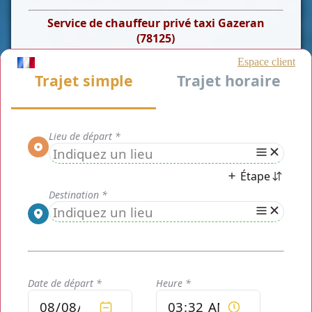
Service de chauffeur privé taxi Gazeran
(78125)
Chauffeur privé Paris
est un moyen de transport de
personnes rapide et efficace tout en maîtrisant votre
budget. Notre prestation est une alternative aux taxis
traditionnels dans le
département des Yvelines
. Nous
vous proposons notre service de
taxi Gazeran (78125)
.
Nous pourrons, entre autre, réaliser vos transferts
aéroports et Gares, visite touristique, voyage d'affaire ou
déplacement privé, dans un cadre unique, confortable et
sécurisant.
Mise à disposition
- Flotte de Véhicule.