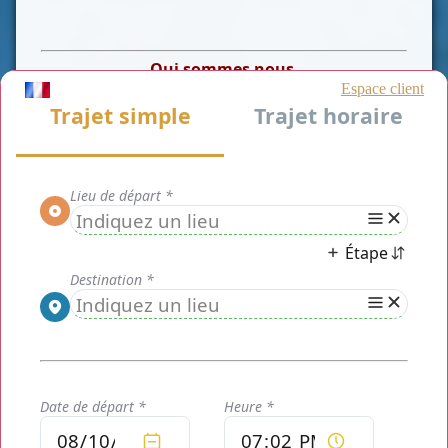
Qui sommes nous
Le transport de personnes
Chauffeur privé Paris
est
situé en plein coeur des Yvelines. Nous desservons ce
département et toutes ses villes. Nous vous
proposons un
service de
taxi Gressey (78550)
. Services qui sont
destinés aussi bien aux particuliers qu’aux professionnels,
aux sociétés et aux
touristes. La société se déplace pour
tous vos transferts, vos visites de monuments mais aussi
tous vos départs ou arrivées aux aéroports et gares.
Redécouvret les avantages de taxi Gressey
(78550)
- Flotte de Véhicule.
Nous mettons à disposition un véhicule récent et spacieux
pour vous garantir un maximum de confort lors de vos
trajets. Pour tous les transfert VIP et personnalités, nous
mettrons à votre disposition une berline de luxe. Pour les
grandes familles ou les personnes voyageant à plusieurs,