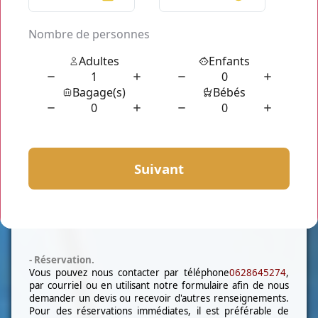
vous pouvez demander un Minivan de 7 places.
-Service chauffeur.
Vous pourrez ainsi vous déplacer sans attendre le prochain
taxi, car votre chauffeur vous attendra à l’heure pour vos
courses. Pareil pour vos déplacements à la journée, à la
semaine ou plus, choisissez nos services. Notre chauffeur
connait très bien le département et vous fera gagner du
temps en cas de bouchons. Avec
Taxi Gressey (78550)
,
vous serez pris en charge par une équipe totalement
qualifiée, réactive et ponctuelle, à votre disposition et
surtout à votre écoute. En réservant
taxi Gressey
(78550)
votre chauffeur vous attendra à l'adresse
demandée, à l'heure. Il vous ouvre la porte et prend en
charge votre valise. Il vous conduit en toute sécurité à
votre destination souhaitée.
- Réservation.
Vous pouvez nous contacter par téléphone
0628645274
,
par courriel ou en utilisant notre formulaire afin de nous
demander un devis ou recevoir d'autres renseignements.
Pour des réservations immédiates, il est préférable de