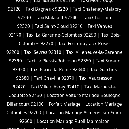
92800
|
Taxi Suresnes 92150
|
Taxi Montrouge
92120
|
Taxi Bagneux 92220
|
Taxi Châtenay-Malabry
92290
|
Taxi Malakoff 92240
|
Taxi Châtillon
92320
|
Taxi Saint-Cloud 92210
|
Taxi Vanves
92170
|
Taxi La Garenne-Colombes 92250
|
Taxi Bois-
Colombes 92270
|
Taxi Fontenay-aux-Roses
92260
|
Taxi Sèvres 92310
|
Taxi Villeneuve-la-Garenne
92390
|
Taxi Le Plessis-Robinson 92350
|
Taxi Sceaux
92330
|
Taxi Bourg-la-Reine 92340
|
Taxi Garches
92380
|
Taxi Chaville 92370
|
Taxi Vaucresson
92420
|
Taxi Ville d Avray 92410
|
Taxi Marnes-la-
Coquette 92430
|
Location voiture mariage Boulogne
Billancourt 92100
|
Forfait Mariage
|
Location Mariage
Colombes 92700
|
Location Mariage Asnières-sur-Seine
92600
|
Location Mariage Rueil-Malmaison