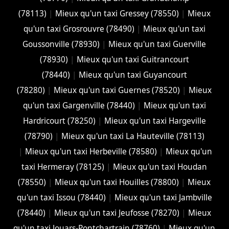
(78113)
|
Mieux qu'un taxi Gressey (78550)
|
Mieux
qu'un taxi Grosrouvre (78490)
|
Mieux qu'un taxi
Goussonville (78930)
|
Mieux qu'un taxi Guerville
(78930)
|
Mieux qu'un taxi Guitrancourt
(78440)
|
Mieux qu'un taxi Guyancourt
(78280)
|
Mieux qu'un taxi Guernes (78520)
|
Mieux
qu'un taxi Gargenville (78440)
|
Mieux qu'un taxi
Hardricourt (78250)
|
Mieux qu'un taxi Hargeville
(78790)
|
Mieux qu'un taxi La Hauteville (78113)
|
Mieux qu'un taxi Herbeville (78580)
|
Mieux qu'un
taxi Hermeray (78125)
|
Mieux qu'un taxi Houdan
(78550)
|
Mieux qu'un taxi Houilles (78800)
|
Mieux
qu'un taxi Issou (78440)
|
Mieux qu'un taxi Jambville
(78440)
|
Mieux qu'un taxi Jeufosse (78270)
|
Mieux
qu'un taxi Jouars-Pontchartrain (78760)
|
Mieux qu'un