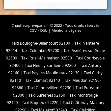
Chauffeurpriveparis.fr © 2022 - Tous droits réservés
CGV - CGU
|
Mentions Légales
Taxi Boulogne-Billancourt 92100
|
Taxi Nanterre
92014
|
Taxi Colombes 92700
|
Taxi Asnières-sur-Seine
92600
|
Taxi Rueil-Malmaison 92500
|
Taxi Courbevoie
92400
|
Taxi Neuilly-sur-Seine 92200
|
Taxi Antony
92160
|
Taxi Issy-les-Moulineaux 92130
|
Taxi Clichy
92110
|
Taxi Clamart 92140
|
Taxi Meudon 92190-
92360
|
Taxi Gennevilliers 92230
|
Taxi Puteaux
92800
|
Taxi Suresnes 92150
|
Taxi Montrouge
92120
|
Taxi Bagneux 92220
|
Taxi Châtenay-Malabry
92290
|
Taxi Malakoff 92240
|
Taxi Châtillon