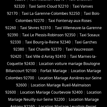
92320
|
Taxi Saint-Cloud 92210
|
Taxi Vanves
92170
|
Taxi La Garenne-Colombes 92250
|
Taxi Bois-
Colombes 92270
|
Taxi Fontenay-aux-Roses
92260
|
Taxi Sèvres 92310
|
Taxi Villeneuve-la-Garenne
92390
|
Taxi Le Plessis-Robinson 92350
|
Taxi Sceaux
92330
|
Taxi Bourg-la-Reine 92340
|
Taxi Garches
92380
|
Taxi Chaville 92370
|
Taxi Vaucresson
92420
|
Taxi Ville d Avray 92410
|
Taxi Marnes-la-
Coquette 92430
|
Location voiture mariage Boulogne
Billancourt 92100
|
Forfait Mariage
|
Location Mariage
Colombes 92700
|
Location Mariage Asnières-sur-Seine
92600
|
Location Mariage Rueil-Malmaison
92600
|
Location Mariage Courbevoie 92400
|
Location
Mariage Neuilly-sur-Seine 92200
|
Location Mariage
Antony 92160
|
Location Mariage Levallois-Perret