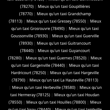
(78270)
|
Mieux qu'un taxi Goupillières
(78770)
|
Mieux qu'un taxi Grandchamp
(78113)
|
Mieux qu'un taxi Gressey (78550)
|
Mieux
qu'un taxi Grosrouvre (78490)
|
Mieux qu'un taxi
Goussonville (78930)
|
Mieux qu'un taxi Guerville
(78930)
|
Mieux qu'un taxi Guitrancourt
(78440)
|
Mieux qu'un taxi Guyancourt
(78280)
|
Mieux qu'un taxi Guernes (78520)
|
Mieux
qu'un taxi Gargenville (78440)
|
Mieux qu'un taxi
Hardricourt (78250)
|
Mieux qu'un taxi Hargeville
(78790)
|
Mieux qu'un taxi La Hauteville (78113)
|
Mieux qu'un taxi Herbeville (78580)
|
Mieux qu'un
taxi Hermeray (78125)
|
Mieux qu'un taxi Houdan
(78550)
|
Mieux qu'un taxi Houilles (78800)
|
Mieux
qu'un taxi Issou (78440)
|
Mieux qu'un taxi Jambville