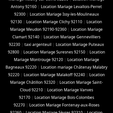
Antony 92160
|
Location Mariage Levallois-Perret
92300
|
Location Mariage Issy-les-Moulineaux
92130
|
Location Mariage Clichy 92110
|
Location
Mariage Meudon 92190-92360
|
Location Mariage
Clamart 92140
|
Location Mariage Gennevilliers
92230
|
taxi argenteuil
|
Location Mariage Puteaux
92800
|
Location Mariage Suresnes 92150
|
Location
Mariage Montrouge 92120
|
Location Mariage
Bagneaux 92220
|
Location mariage Châtenay Malabry
92220
|
Location Mariage Malakoff 92240
|
Location
Mariage Châtillon 92320
|
Location Mariage Saint-
Cloud 92210
|
Location Mariage Vanves
92170
|
Location Mariage Bois-Colombes
92270
|
Location Mariage Fontenay-aux-Roses
92260
|
Location Mariage Sèvres 92310
|
Location