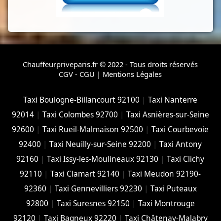
Chauffeurpriveparis.fr © 2022 - Tous droits réservés
CGV - CGU
|
Mentions Légales
Taxi Boulogne-Billancourt 92100
|
Taxi Nanterre
92014
|
Taxi Colombes 92700
|
Taxi Asnières-sur-Seine
92600
|
Taxi Rueil-Malmaison 92500
|
Taxi Courbevoie
92400
|
Taxi Neuilly-sur-Seine 92200
|
Taxi Antony
92160
|
Taxi Issy-les-Moulineaux 92130
|
Taxi Clichy
92110
|
Taxi Clamart 92140
|
Taxi Meudon 92190-
92360
|
Taxi Gennevilliers 92230
|
Taxi Puteaux
92800
|
Taxi Suresnes 92150
|
Taxi Montrouge
92120
|
Taxi Bagneux 92220
|
Taxi Châtenay-Malabry