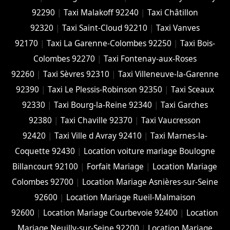
92290
|
Taxi Malakoff 92240
|
Taxi Châtillon
92320
|
Taxi Saint-Cloud 92210
|
Taxi Vanves
92170
|
Taxi La Garenne-Colombes 92250
|
Taxi Bois-
Colombes 92270
|
Taxi Fontenay-aux-Roses
92260
|
Taxi Sèvres 92310
|
Taxi Villeneuve-la-Garenne
92390
|
Taxi Le Plessis-Robinson 92350
|
Taxi Sceaux
92330
|
Taxi Bourg-la-Reine 92340
|
Taxi Garches
92380
|
Taxi Chaville 92370
|
Taxi Vaucresson
92420
|
Taxi Ville d Avray 92410
|
Taxi Marnes-la-
Coquette 92430
|
Location voiture mariage Boulogne
Billancourt 92100
|
Forfait Mariage
|
Location Mariage
Colombes 92700
|
Location Mariage Asnières-sur-Seine
92600
|
Location Mariage Rueil-Malmaison
92600
|
Location Mariage Courbevoie 92400
|
Location
Mariage Neuilly-sur-Seine 92200
|
Location Mariage