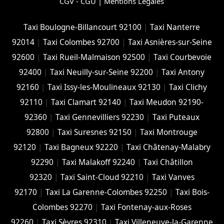
CGV - CGU
|
Mentions Légales
Taxi Boulogne-Billancourt 92100
|
Taxi Nanterre
92014
|
Taxi Colombes 92700
|
Taxi Asnières-sur-Seine
92600
|
Taxi Rueil-Malmaison 92500
|
Taxi Courbevoie
92400
|
Taxi Neuilly-sur-Seine 92200
|
Taxi Antony
92160
|
Taxi Issy-les-Moulineaux 92130
|
Taxi Clichy
92110
|
Taxi Clamart 92140
|
Taxi Meudon 92190-
92360
|
Taxi Gennevilliers 92230
|
Taxi Puteaux
92800
|
Taxi Suresnes 92150
|
Taxi Montrouge
92120
|
Taxi Bagneux 92220
|
Taxi Châtenay-Malabry
92290
|
Taxi Malakoff 92240
|
Taxi Châtillon
92320
|
Taxi Saint-Cloud 92210
|
Taxi Vanves
92170
|
Taxi La Garenne-Colombes 92250
|
Taxi Bois-
Colombes 92270
|
Taxi Fontenay-aux-Roses
92260
|
Taxi Sèvres 92310
|
Taxi Villeneuve-la-Garenne