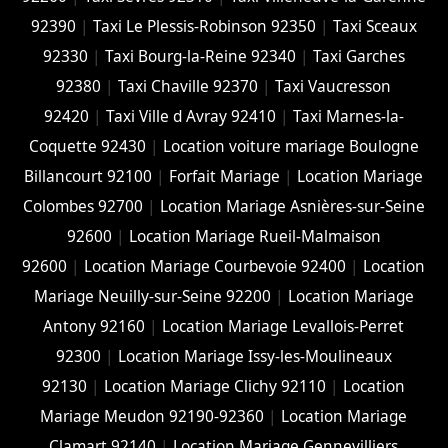
92390
|
Taxi Le Plessis-Robinson 92350
|
Taxi Sceaux
92330
|
Taxi Bourg-la-Reine 92340
|
Taxi Garches
92380
|
Taxi Chaville 92370
|
Taxi Vaucresson
92420
|
Taxi Ville d Avray 92410
|
Taxi Marnes-la-
Coquette 92430
|
Location voiture mariage Boulogne
Billancourt 92100
|
Forfait Mariage
|
Location Mariage
Colombes 92700
|
Location Mariage Asnières-sur-Seine
92600
|
Location Mariage Rueil-Malmaison
92600
|
Location Mariage Courbevoie 92400
|
Location
Mariage Neuilly-sur-Seine 92200
|
Location Mariage
Antony 92160
|
Location Mariage Levallois-Perret
92300
|
Location Mariage Issy-les-Moulineaux
92130
|
Location Mariage Clichy 92110
|
Location
Mariage Meudon 92190-92360
|
Location Mariage
Clamart 92140
|
Location Mariage Gennevilliers