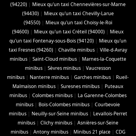
(94220)
|
Mieux qu'un taxi Chennevières-sur-Marne
(94430)
|
Mieux qu'un taxi Chevilly-Larue
(94550)
|
Mieux qu'un taxi Choisy-le-Roi
(94600)
|
Mieux qu'un taxi Créteil (94000)
|
Mieux
qu'un taxi Fontenay-sous-Bois (94120)
|
Mieux qu'un
taxi Fresnes (94260)
|
Chaville minibus
|
Ville-d-Avray
minibus
|
Saint-Cloud minibus
|
Marnes-la-Coquette
minibus
|
Sèvres minibus
|
Vaucresson
minibus
|
Nanterre minibus
|
Garches minibus
|
Rueil-
Malmaison minibus
|
Suresnes minibus
|
Puteaux
minibus
|
Colombes minibus
|
La Garenne-Colombes
minibus
|
Bois-Colombes minibus
|
Courbevoie
minibus
|
Neuilly-sur-Seine minibus
|
Levallois-Perret
minibus
|
Clichy minibus
|
Asnières-sur-Seine
minibus
|
Antony minibus
|
Minibus 21 place
|
CDG