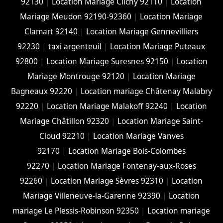
92130
|
Location Mariage Clichy 92110
|
Location
Mariage Meudon 92190-92360
|
Location Mariage
Clamart 92140
|
Location Mariage Gennevilliers
92230
|
taxi argenteuil
|
Location Mariage Puteaux
92800
|
Location Mariage Suresnes 92150
|
Location
Mariage Montrouge 92120
|
Location Mariage
Bagneaux 92220
|
Location mariage Châtenay Malabry
92220
|
Location Mariage Malakoff 92240
|
Location
Mariage Châtillon 92320
|
Location Mariage Saint-
Cloud 92210
|
Location Mariage Vanves
92170
|
Location Mariage Bois-Colombes
92270
|
Location Mariage Fontenay-aux-Roses
92260
|
Location Mariage Sèvres 92310
|
Location
Mariage Villeneuve-la-Garenne 92390
|
Location
mariage Le Plessis-Robinson 92350
|
Location mariage