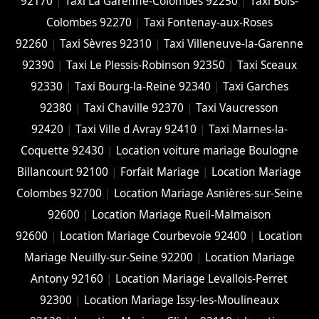
92170
|
Taxi La Garenne-Colombes 92250
|
Taxi Bois-
Colombes 92270
|
Taxi Fontenay-aux-Roses
92260
|
Taxi Sèvres 92310
|
Taxi Villeneuve-la-Garenne
92390
|
Taxi Le Plessis-Robinson 92350
|
Taxi Sceaux
92330
|
Taxi Bourg-la-Reine 92340
|
Taxi Garches
92380
|
Taxi Chaville 92370
|
Taxi Vaucresson
92420
|
Taxi Ville d Avray 92410
|
Taxi Marnes-la-
Coquette 92430
|
Location voiture mariage Boulogne
Billancourt 92100
|
Forfait Mariage
|
Location Mariage
Colombes 92700
|
Location Mariage Asnières-sur-Seine
92600
|
Location Mariage Rueil-Malmaison
92600
|
Location Mariage Courbevoie 92400
|
Location
Mariage Neuilly-sur-Seine 92200
|
Location Mariage
Antony 92160
|
Location Mariage Levallois-Perret
92300
|
Location Mariage Issy-les-Moulineaux