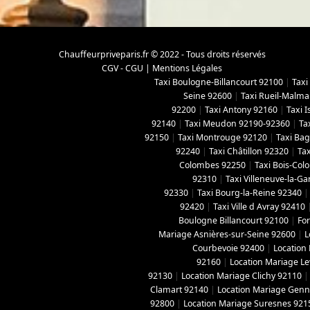
Chauffeurpriveparis.fr © 2022 - Tous droits réservés
CGV - CGU
|
Mentions Légales
Taxi Boulogne-Billancourt 92100
|
Taxi
Seine 92600
|
Taxi Rueil-Malma
92200
|
Taxi Antony 92160
|
Taxi 
92140
|
Taxi Meudon 92190-92360
|
Ta
92150
|
Taxi Montrouge 92120
|
Taxi Ba
92240
|
Taxi Châtillon 92320
|
Tax
Colombes 92250
|
Taxi Bois-Co
92310
|
Taxi Villeneuve-la-G
92330
|
Taxi Bourg-la-Reine 92340
92420
|
Taxi Ville d Avray 92410
Boulogne Billancourt 92100
|
For
Mariage Asnières-sur-Seine 92600
|
L
Courbevoie 92400
|
Location
92160
|
Location Mariage Le
92130
|
Location Mariage Clichy 92110
Clamart 92140
|
Location Mariage Genne
92800
|
Location Mariage Suresnes 921