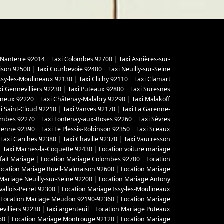
 Nanterre 92014
|
Taxi Colombes 92700
|
Taxi Asnières-sur-
ison 92500
|
Taxi Courbevoie 92400
|
Taxi Neuilly-sur-Seine
Issy-les-Moulineaux 92130
|
Taxi Clichy 92110
|
Taxi Clamart
xi Gennevilliers 92230
|
Taxi Puteaux 92800
|
Taxi Suresnes
gneux 92220
|
Taxi Châtenay-Malabry 92290
|
Taxi Malakoff
i Saint-Cloud 92210
|
Taxi Vanves 92170
|
Taxi La Garenne-
lombes 92270
|
Taxi Fontenay-aux-Roses 92260
|
Taxi Sèvres
arenne 92390
|
Taxi Le Plessis-Robinson 92350
|
Taxi Sceaux
|
Taxi Garches 92380
|
Taxi Chaville 92370
|
Taxi Vaucresson
|
Taxi Marnes-la-Coquette 92430
|
Location voiture mariage
fait Mariage
|
Location Mariage Colombes 92700
|
Location
ocation Mariage Rueil-Malmaison 92600
|
Location Mariage
 Mariage Neuilly-sur-Seine 92200
|
Location Mariage Antony
vallois-Perret 92300
|
Location Mariage Issy-les-Moulineaux
|
Location Mariage Meudon 92190-92360
|
Location Mariage
villiers 92230
|
taxi argenteuil
|
Location Mariage Puteaux
50
|
Location Mariage Montrouge 92120
|
Location Mariage