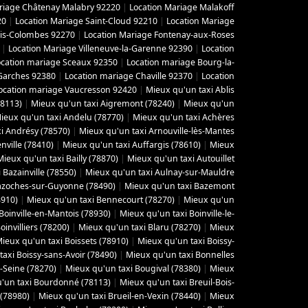
riage Châtenay Malabry 92220
|
Location Mariage Malakoff
20
|
Location Mariage Saint-Cloud 92210
|
Location Mariage
ois-Colombes 92270
|
Location Mariage Fontenay-aux-Roses
|
Location Mariage Villeneuve-la-Garenne 92390
|
Location
ocation mariage Sceaux 92350
|
Location mariage Bourg-la-
Garches 92380
|
Location mariage Chaville 92370
|
Location
ocation mariage Vaucresson 92420
|
Mieux qu'un taxi Ablis
78113)
|
Mieux qu'un taxi Aigremont (78240)
|
Mieux qu'un
ieux qu'un taxi Andelu (78770)
|
Mieux qu'un taxi Achères
i Andrésy (78570)
|
Mieux qu'un taxi Arnouville-lès-Mantes
ville (78410)
|
Mieux qu'un taxi Auffargis (78610)
|
Mieux
Mieux qu'un taxi Bailly (78870)
|
Mieux qu'un taxi Autouillet
 Bazainville (78550)
|
Mieux qu'un taxi Aulnay-sur-Mauldre
azoches-sur-Guyonne (78490)
|
Mieux qu'un taxi Bazemont
8910)
|
Mieux qu'un taxi Bennecourt (78270)
|
Mieux qu'un
Boinville-en-Mantois (78930)
|
Mieux qu'un taxi Boinville-le-
invilliers (78200)
|
Mieux qu'un taxi Blaru (78270)
|
Mieux
ieux qu'un taxi Boissets (78910)
|
Mieux qu'un taxi Boissy-
axi Boissy-sans-Avoir (78490)
|
Mieux qu'un taxi Bonnelles
-Seine (78270)
|
Mieux qu'un taxi Bougival (78380)
|
Mieux
'un taxi Bourdonné (78113)
|
Mieux qu'un taxi Breuil-Bois-
 (78980)
|
Mieux qu'un taxi Brueil-en-Vexin (78440)
|
Mieux