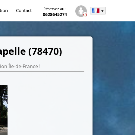
Réservez au :
tion
Contact
0628645274
pelle (78470)
on Île-de-France !