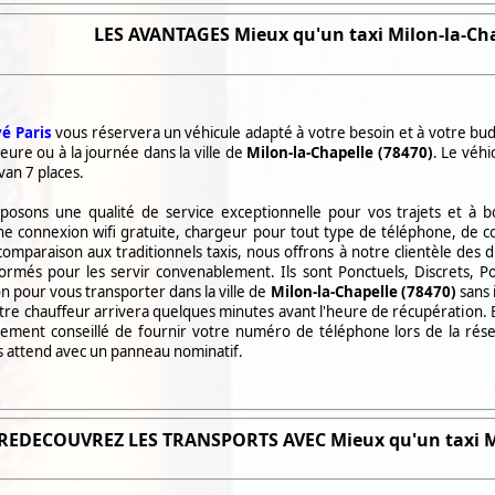
LES
AVANTAGES Mieux qu'un taxi
Milon-la-Cha
é Paris
vous réservera un véhicule adapté à votre besoin et à votre bud
heure ou à la journée dans la ville de
Milon-la-Chapelle (78470)
. Le véhi
van 7 places.
posons une qualité de service exceptionnelle pour vos trajets et à 
ne connexion wifi gratuite, chargeur pour tout type de téléphone, de co
omparaison aux traditionnels taxis, nous offrons à notre clientèle des 
ormés pour les servir convenablement. Ils sont Ponctuels, Discrets, Pol
on pour vous transporter dans la ville de
Milon-la-Chapelle (78470)
sans
otre chauffeur arrivera quelques minutes avant l'heure de récupération. Et
vivement conseillé de fournir votre numéro de téléphone lors de la rése
s attend avec un panneau nominatif.
REDECOUVREZ LES TRANSPORTS AVEC Mieux qu'un taxi
M