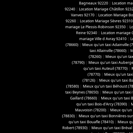
Bagneaux 92220
|
Location ma
92240
|
Location Mariage Châtillon 923
Vanves 92170
|
Location Mariage B
92260
|
Location Mariage Sèvres 92310
mariage Le Plessis-Robinson 92350
|
L
Reine 92340
|
Location mariage 
mariage Ville d Avray 92410
|
L
(78660)
|
Mieux qu'un taxi Adainville (
taxi Allainville (78660)
|
M
(78260)
|
Mieux qu'un tax
(78790)
|
Mieux qu'un taxi Aubergen
qu'un taxi Auteuil (78770)
|
(78770)
|
Mieux qu'un taxi
(78126)
|
Mieux qu'un taxi B
(78580)
|
Mieux qu'un taxi Béhoust (7
taxi Beynes (78650)
|
Mieux qu'un taxi 
Gaillard (78660)
|
Mieux qu'un taxi Bo
qu'un taxi Bois-d'Arcy (78390)
|
M
Mauvoisin (78200)
|
Mieux qu'un t
(78830)
|
Mieux qu'un taxi Bonnières-sur
qu'un taxi Bouafle (78410)
|
Mieux qu
Robert (78930)
|
Mieux qu'un taxi Bréval