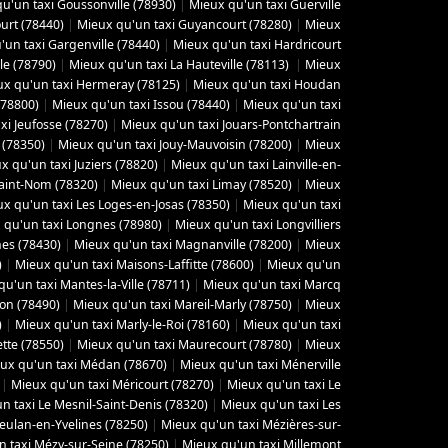
u'un taxi Goussonville (78930)
|
Mieux qu'un taxi Guerville
urt (78440)
|
Mieux qu'un taxi Guyancourt (78280)
|
Mieux
'un taxi Gargenville (78440)
|
Mieux qu'un taxi Hardricourt
le (78790)
|
Mieux qu'un taxi La Hauteville (78113)
|
Mieux
x qu'un taxi Hermeray (78125)
|
Mieux qu'un taxi Houdan
(78800)
|
Mieux qu'un taxi Issou (78440)
|
Mieux qu'un taxi
xi Jeufosse (78270)
|
Mieux qu'un taxi Jouars-Pontchartrain
 (78350)
|
Mieux qu'un taxi Jouy-Mauvoisin (78200)
|
Mieux
x qu'un taxi Juziers (78820)
|
Mieux qu'un taxi Lainville-en-
Saint-Nom (78320)
|
Mieux qu'un taxi Limay (78520)
|
Mieux
x qu'un taxi Les Loges-en-Josas (78350)
|
Mieux qu'un taxi
 qu'un taxi Longnes (78980)
|
Mieux qu'un taxi Longvilliers
es (78430)
|
Mieux qu'un taxi Magnanville (78200)
|
Mieux
)
|
Mieux qu'un taxi Maisons-Laffitte (78600)
|
Mieux qu'un
u'un taxi Mantes-la-Ville (78711)
|
Mieux qu'un taxi Marcq
yon (78490)
|
Mieux qu'un taxi Mareil-Marly (78750)
|
Mieux
)
|
Mieux qu'un taxi Marly-le-Roi (78160)
|
Mieux qu'un taxi
tte (78550)
|
Mieux qu'un taxi Maurecourt (78780)
|
Mieux
ux qu'un taxi Médan (78670)
|
Mieux qu'un taxi Ménerville
|
Mieux qu'un taxi Méricourt (78270)
|
Mieux qu'un taxi Le
n taxi Le Mesnil-Saint-Denis (78320)
|
Mieux qu'un taxi Les
eulan-en-Yvelines (78250)
|
Mieux qu'un taxi Mézières-sur-
 taxi Mézy-sur-Seine (78250)
|
Mieux qu'un taxi Millemont