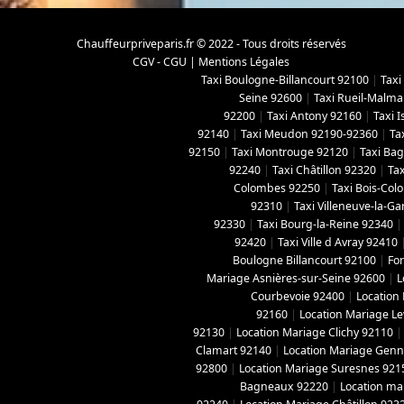
Chauffeurpriveparis.fr © 2022 - Tous droits réservés
CGV - CGU
|
Mentions Légales
Taxi Boulogne-Billancourt 92100
|
Taxi
Seine 92600
|
Taxi Rueil-Malma
92200
|
Taxi Antony 92160
|
Taxi 
92140
|
Taxi Meudon 92190-92360
|
Ta
92150
|
Taxi Montrouge 92120
|
Taxi Ba
92240
|
Taxi Châtillon 92320
|
Tax
Colombes 92250
|
Taxi Bois-Co
92310
|
Taxi Villeneuve-la-G
92330
|
Taxi Bourg-la-Reine 92340
92420
|
Taxi Ville d Avray 92410
Boulogne Billancourt 92100
|
For
Mariage Asnières-sur-Seine 92600
|
L
Courbevoie 92400
|
Location
92160
|
Location Mariage Le
92130
|
Location Mariage Clichy 92110
Clamart 92140
|
Location Mariage Genne
92800
|
Location Mariage Suresnes 921
Bagneaux 92220
|
Location ma