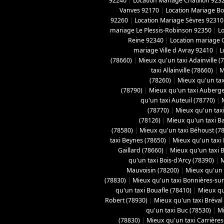
92240
|
Location Mariage Châtillon 923
Vanves 92170
|
Location Mariage B
92260
|
Location Mariage Sèvres 92310
mariage Le Plessis-Robinson 92350
|
L
Reine 92340
|
Location mariage 
mariage Ville d Avray 92410
|
L
(78660)
|
Mieux qu'un taxi Adainville (
taxi Allainville (78660)
|
M
(78260)
|
Mieux qu'un tax
(78790)
|
Mieux qu'un taxi Aubergen
qu'un taxi Auteuil (78770)
|
(78770)
|
Mieux qu'un taxi
(78126)
|
Mieux qu'un taxi B
(78580)
|
Mieux qu'un taxi Béhoust (7
taxi Beynes (78650)
|
Mieux qu'un taxi 
Gaillard (78660)
|
Mieux qu'un taxi Bo
qu'un taxi Bois-d'Arcy (78390)
|
M
Mauvoisin (78200)
|
Mieux qu'un t
(78830)
|
Mieux qu'un taxi Bonnières-sur
qu'un taxi Bouafle (78410)
|
Mieux qu
Robert (78930)
|
Mieux qu'un taxi Bréval
qu'un taxi Buc (78530)
|
Mi
(78830)
|
Mieux qu'un taxi Carrières