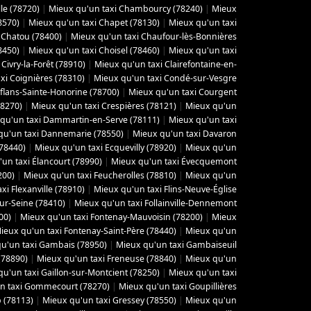
le (78720)
|
Mieux qu'un taxi Chambourcy (78240)
|
Mieux
8570)
|
Mieux qu'un taxi Chapet (78130)
|
Mieux qu'un taxi
 Chatou (78400)
|
Mieux qu'un taxi Chaufour-lès-Bonnières
8450)
|
Mieux qu'un taxi Choisel (78460)
|
Mieux qu'un taxi
Civry-la-Forêt (78910)
|
Mieux qu'un taxi Clairefontaine-en-
xi Coignières (78310)
|
Mieux qu'un taxi Condé-sur-Vesgre
flans-Sainte-Honorine (78700)
|
Mieux qu'un taxi Courgent
78270)
|
Mieux qu'un taxi Crespières (78121)
|
Mieux qu'un
qu'un taxi Dammartin-en-Serve (78111)
|
Mieux qu'un taxi
qu'un taxi Dannemarie (78550)
|
Mieux qu'un taxi Davaron
(78440)
|
Mieux qu'un taxi Ecquevilly (78920)
|
Mieux qu'un
un taxi Élancourt (78990)
|
Mieux qu'un taxi Évecquemont
200)
|
Mieux qu'un taxi Feucherolles (78810)
|
Mieux qu'un
xi Flexanville (78910)
|
Mieux qu'un taxi Flins-Neuve-Église
sur-Seine (78410)
|
Mieux qu'un taxi Follainville-Dennemont
00)
|
Mieux qu'un taxi Fontenay-Mauvoisin (78200)
|
Mieux
ieux qu'un taxi Fontenay-Saint-Père (78440)
|
Mieux qu'un
u'un taxi Gambais (78950)
|
Mieux qu'un taxi Gambaiseuil
(78890)
|
Mieux qu'un taxi Freneuse (78840)
|
Mieux qu'un
u'un taxi Gaillon-sur-Montcient (78250)
|
Mieux qu'un taxi
n taxi Gommecourt (78270)
|
Mieux qu'un taxi Goupillières
 (78113)
|
Mieux qu'un taxi Gressey (78550)
|
Mieux qu'un