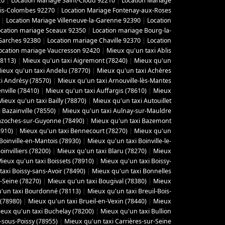
20
|
Location Mariage Saint-Cloud 92210
|
Location Mariage
ois-Colombes 92270
|
Location Mariage Fontenay-aux-Roses
|
Location Mariage Villeneuve-la-Garenne 92390
|
Location
ocation mariage Sceaux 92350
|
Location mariage Bourg-la-
Garches 92380
|
Location mariage Chaville 92370
|
Location
ocation mariage Vaucresson 92420
|
Mieux qu'un taxi Ablis
78113)
|
Mieux qu'un taxi Aigremont (78240)
|
Mieux qu'un
ieux qu'un taxi Andelu (78770)
|
Mieux qu'un taxi Achères
i Andrésy (78570)
|
Mieux qu'un taxi Arnouville-lès-Mantes
ville (78410)
|
Mieux qu'un taxi Auffargis (78610)
|
Mieux
Mieux qu'un taxi Bailly (78870)
|
Mieux qu'un taxi Autouillet
 Bazainville (78550)
|
Mieux qu'un taxi Aulnay-sur-Mauldre
azoches-sur-Guyonne (78490)
|
Mieux qu'un taxi Bazemont
8910)
|
Mieux qu'un taxi Bennecourt (78270)
|
Mieux qu'un
Boinville-en-Mantois (78930)
|
Mieux qu'un taxi Boinville-le-
invilliers (78200)
|
Mieux qu'un taxi Blaru (78270)
|
Mieux
ieux qu'un taxi Boissets (78910)
|
Mieux qu'un taxi Boissy-
axi Boissy-sans-Avoir (78490)
|
Mieux qu'un taxi Bonnelles
-Seine (78270)
|
Mieux qu'un taxi Bougival (78380)
|
Mieux
'un taxi Bourdonné (78113)
|
Mieux qu'un taxi Breuil-Bois-
 (78980)
|
Mieux qu'un taxi Brueil-en-Vexin (78440)
|
Mieux
eux qu'un taxi Buchelay (78200)
|
Mieux qu'un taxi Bullion
-sous-Poissy (78955)
|
Mieux qu'un taxi Carrières-sur-Seine