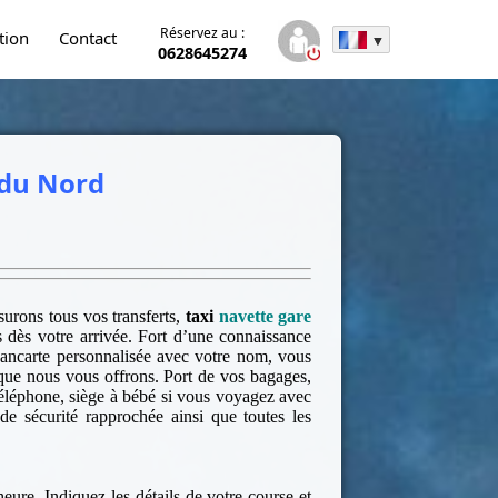
Réservez au :
tion
Contact
0628645274
 du Nord
surons tous vos transferts,
taxi
navette gare
 dès votre arrivée. Fort d’une connaissance
 pancarte personnalisée avec votre nom, vous
 que nous vous offrons. Port de vos bagages,
éléphone, siège à bébé si vous voyagez avec
de sécurité rapprochée ainsi que toutes les
heure. Indiquez les détails de votre course et