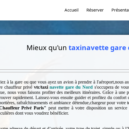
Accueil
Réserver
Présenta
Mieux qu'un
taxi
navette gare
iez à la gare ou que vous ayez un avion à prendre à l'aéroport,nous as
re chauffeur privé
vtc/taxi
navette gare du Nord
s'occupera de vous
tue, nous vous faisons profiter des meilleurs itinéraires. Grâce à une
 trouver rapidement. Laissez-vous ensuite guider et profitez du confort
portières,
rafraîchissements
et ambiance détendue,chargeur pour votre t
Chauffeur Privé Paris"
peut mettre à votre disposition un service 
culières dont vous voudrez bénéficier.
tre adresse de départ et d’arrivée, votre type de trajet, simple ou à l’