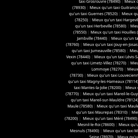
taxi Grosrouvre (78490)
|
Mieux q
(78930)
|
Mieux qu'un taxi Guitranco
qu'un taxi Guernes (78520)
|
Mieux qu
(78250)
|
Mieux qu'un taxi Hargevil
qu'un taxi Herbeville (78580)
|
Mieu
(78550)
|
Mieux qu'un taxi Houilles 
Jambville (78440)
|
Mieux qu'un ta
(78760)
|
Mieux qu'un taxi Jouy-en-Josas
qu'un taxi Jumeauville (78580)
|
Mieu
Vexin (78440)
|
Mieux qu'un taxi Lévis-
qu'un taxi Limetz-Villez (78270)
|
Mieu
Lommoye (78270)
|
Mieux
(78730)
|
Mieux qu'un taxi Louvecienn
qu'un taxi Magny-les-Hameaux (78114
taxi Mantes-la-Jolie (78200)
|
Mieux q
(78770)
|
Mieux qu'un taxi Mareil-le-Gu
qu'un taxi Mareil-sur-Mauldre (78124
Maule (78580)
|
Mieux qu'un taxi Maule
qu'un taxi Maurepas (78310)
|
Mie
(78200)
|
Mieux qu'un taxi Méré (78490)
Mesnil-le-Roi (78600)
|
Mieux qu'u
Mesnuls (78490)
|
Mieux qu'un taxi M
Seine (78970)
|
Mieux qu'un