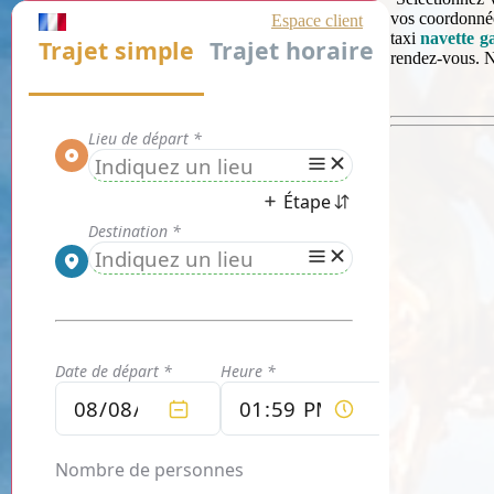
vos coordonnée
taxi
navette g
rendez-vous. N