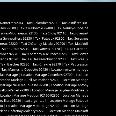
 Nanterre 92014
|
Taxi Colombes 92700
|
Taxi Asnières-sur-
ison 92500
|
Taxi Courbevoie 92400
|
Taxi Neuilly-sur-Seine
Issy-les-Moulineaux 92130
|
Taxi Clichy 92110
|
Taxi Clamart
xi Gennevilliers 92230
|
Taxi Puteaux 92800
|
Taxi Suresnes
gneux 92220
|
Taxi Châtenay-Malabry 92290
|
Taxi Malakoff
i Saint-Cloud 92210
|
Taxi Vanves 92170
|
Taxi La Garenne-
lombes 92270
|
Taxi Fontenay-aux-Roses 92260
|
Taxi Sèvres
arenne 92390
|
Taxi Le Plessis-Robinson 92350
|
Taxi Sceaux
|
Taxi Garches 92380
|
Taxi Chaville 92370
|
Taxi Vaucresson
|
Taxi Marnes-la-Coquette 92430
|
Location voiture mariage
fait Mariage
|
Location Mariage Colombes 92700
|
Location
ocation Mariage Rueil-Malmaison 92600
|
Location Mariage
 Mariage Neuilly-sur-Seine 92200
|
Location Mariage Antony
vallois-Perret 92300
|
Location Mariage Issy-les-Moulineaux
|
Location Mariage Meudon 92190-92360
|
Location Mariage
villiers 92230
|
taxi argenteuil
|
Location Mariage Puteaux
50
|
Location Mariage Montrouge 92120
|
Location Mariage
riage Châtenay Malabry 92220
|
Location Mariage Malakoff