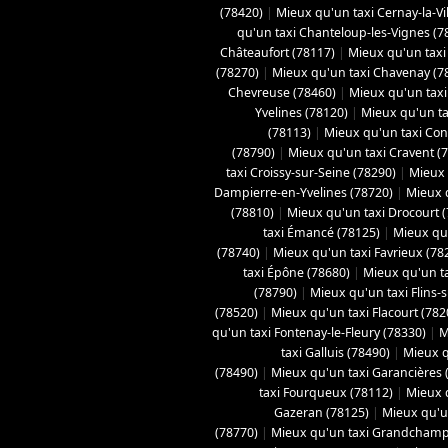
(78420)
|
Mieux qu'un taxi Cernay-la-Vil
qu'un taxi Chanteloup-les-Vignes (7
Châteaufort (78117)
|
Mieux qu'un taxi
(78270)
|
Mieux qu'un taxi Chavenay (7
Chevreuse (78460)
|
Mieux qu'un taxi 
Yvelines (78120)
|
Mieux qu'un ta
(78113)
|
Mieux qu'un taxi Con
(78790)
|
Mieux qu'un taxi Cravent (
taxi Croissy-sur-Seine (78290)
|
Mieux 
Dampierre-en-Yvelines (78720)
|
Mieux 
(78810)
|
Mieux qu'un taxi Drocourt 
taxi Émancé (78125)
|
Mieux qu'
(78740)
|
Mieux qu'un taxi Favrieux (78
taxi Épône (78680)
|
Mieux qu'un ta
(78790)
|
Mieux qu'un taxi Flins-
(78520)
|
Mieux qu'un taxi Flacourt (782
qu'un taxi Fontenay-le-Fleury (78330)
|
M
taxi Galluis (78490)
|
Mieux q
(78490)
|
Mieux qu'un taxi Garancières 
taxi Fourqueux (78112)
|
Mieux q
Gazeran (78125)
|
Mieux qu'u
(78770)
|
Mieux qu'un taxi Grandchamp