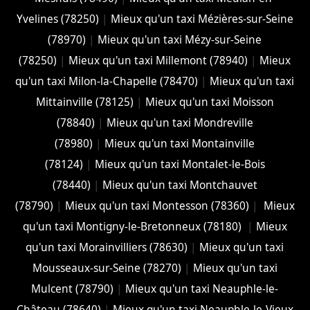
Yvelines (78250)
|
Mieux qu'un taxi Mézières-sur-Seine
(78970)
|
Mieux qu'un taxi Mézy-sur-Seine
(78250)
|
Mieux qu'un taxi Millemont (78940)
|
Mieux
qu'un taxi Milon-la-Chapelle (78470)
|
Mieux qu'un taxi
Mittainville (78125)
|
Mieux qu'un taxi Moisson
(78840)
|
Mieux qu'un taxi Mondreville
(78980)
|
Mieux qu'un taxi Montainville
(78124)
|
Mieux qu'un taxi Montalet-le-Bois
(78440)
|
Mieux qu'un taxi Montchauvet
(78790)
|
Mieux qu'un taxi Montesson (78360)
|
Mieux
qu'un taxi Montigny-le-Bretonneux (78180)
|
Mieux
qu'un taxi Morainvilliers (78630)
|
Mieux qu'un taxi
Mousseaux-sur-Seine (78270)
|
Mieux qu'un taxi
Mulcent (78790)
|
Mieux qu'un taxi Neauphle-le-
Château (78640)
|
Mieux qu'un taxi Neauphle-le-Vieux