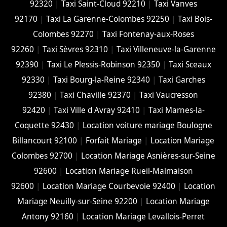
92320
|
Taxi Saint-Cloud 92210
|
Taxi Vanves
92170
|
Taxi La Garenne-Colombes 92250
|
Taxi Bois-
Colombes 92270
|
Taxi Fontenay-aux-Roses
92260
|
Taxi Sèvres 92310
|
Taxi Villeneuve-la-Garenne
92390
|
Taxi Le Plessis-Robinson 92350
|
Taxi Sceaux
92330
|
Taxi Bourg-la-Reine 92340
|
Taxi Garches
92380
|
Taxi Chaville 92370
|
Taxi Vaucresson
92420
|
Taxi Ville d Avray 92410
|
Taxi Marnes-la-
Coquette 92430
|
Location voiture mariage Boulogne
Billancourt 92100
|
Forfait Mariage
|
Location Mariage
Colombes 92700
|
Location Mariage Asnières-sur-Seine
92600
|
Location Mariage Rueil-Malmaison
92600
|
Location Mariage Courbevoie 92400
|
Location
Mariage Neuilly-sur-Seine 92200
|
Location Mariage
Antony 92160
|
Location Mariage Levallois-Perret