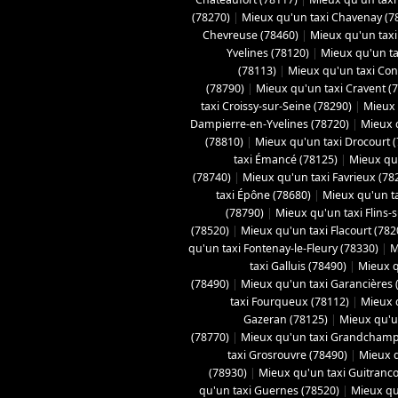
(78270)
|
Mieux qu'un taxi Chavenay (7
Chevreuse (78460)
|
Mieux qu'un taxi 
Yvelines (78120)
|
Mieux qu'un ta
(78113)
|
Mieux qu'un taxi Con
(78790)
|
Mieux qu'un taxi Cravent (
taxi Croissy-sur-Seine (78290)
|
Mieux 
Dampierre-en-Yvelines (78720)
|
Mieux 
(78810)
|
Mieux qu'un taxi Drocourt 
taxi Émancé (78125)
|
Mieux qu'
(78740)
|
Mieux qu'un taxi Favrieux (78
taxi Épône (78680)
|
Mieux qu'un ta
(78790)
|
Mieux qu'un taxi Flins-
(78520)
|
Mieux qu'un taxi Flacourt (782
qu'un taxi Fontenay-le-Fleury (78330)
|
M
taxi Galluis (78490)
|
Mieux q
(78490)
|
Mieux qu'un taxi Garancières 
taxi Fourqueux (78112)
|
Mieux q
Gazeran (78125)
|
Mieux qu'u
(78770)
|
Mieux qu'un taxi Grandchamp
taxi Grosrouvre (78490)
|
Mieux q
(78930)
|
Mieux qu'un taxi Guitranco
qu'un taxi Guernes (78520)
|
Mieux qu