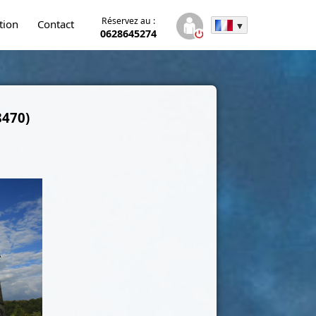
Réservez au :
tion
Contact
0628645274
8470)