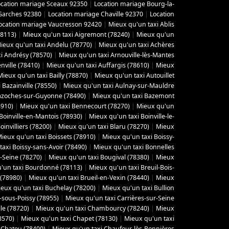
ocation mariage Sceaux 92350
|
Location mariage Bourg-la-
Garches 92380
|
Location mariage Chaville 92370
|
Location
ocation mariage Vaucresson 92420
|
Mieux qu'un taxi Ablis
78113)
|
Mieux qu'un taxi Aigremont (78240)
|
Mieux qu'un
ieux qu'un taxi Andelu (78770)
|
Mieux qu'un taxi Achères
i Andrésy (78570)
|
Mieux qu'un taxi Arnouville-lès-Mantes
ville (78410)
|
Mieux qu'un taxi Auffargis (78610)
|
Mieux
Mieux qu'un taxi Bailly (78870)
|
Mieux qu'un taxi Autouillet
 Bazainville (78550)
|
Mieux qu'un taxi Aulnay-sur-Mauldre
azoches-sur-Guyonne (78490)
|
Mieux qu'un taxi Bazemont
8910)
|
Mieux qu'un taxi Bennecourt (78270)
|
Mieux qu'un
Boinville-en-Mantois (78930)
|
Mieux qu'un taxi Boinville-le-
invilliers (78200)
|
Mieux qu'un taxi Blaru (78270)
|
Mieux
ieux qu'un taxi Boissets (78910)
|
Mieux qu'un taxi Boissy-
axi Boissy-sans-Avoir (78490)
|
Mieux qu'un taxi Bonnelles
-Seine (78270)
|
Mieux qu'un taxi Bougival (78380)
|
Mieux
'un taxi Bourdonné (78113)
|
Mieux qu'un taxi Breuil-Bois-
 (78980)
|
Mieux qu'un taxi Brueil-en-Vexin (78440)
|
Mieux
eux qu'un taxi Buchelay (78200)
|
Mieux qu'un taxi Bullion
-sous-Poissy (78955)
|
Mieux qu'un taxi Carrières-sur-Seine
le (78720)
|
Mieux qu'un taxi Chambourcy (78240)
|
Mieux
8570)
|
Mieux qu'un taxi Chapet (78130)
|
Mieux qu'un taxi
 Chatou (78400)
|
Mieux qu'un taxi Chaufour-lès-Bonnières