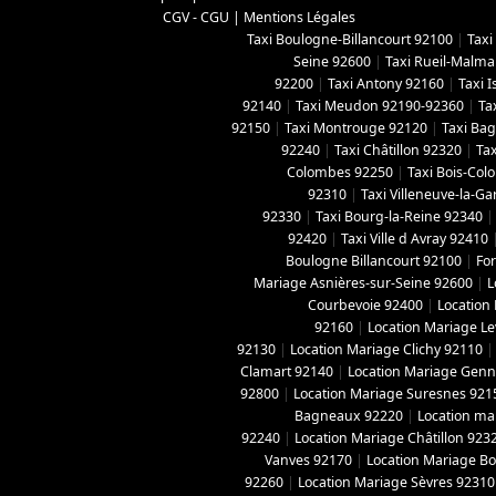
CGV - CGU
|
Mentions Légales
Taxi Boulogne-Billancourt 92100
|
Taxi
Seine 92600
|
Taxi Rueil-Malma
92200
|
Taxi Antony 92160
|
Taxi 
92140
|
Taxi Meudon 92190-92360
|
Ta
92150
|
Taxi Montrouge 92120
|
Taxi Ba
92240
|
Taxi Châtillon 92320
|
Tax
Colombes 92250
|
Taxi Bois-Co
92310
|
Taxi Villeneuve-la-G
92330
|
Taxi Bourg-la-Reine 92340
92420
|
Taxi Ville d Avray 92410
Boulogne Billancourt 92100
|
For
Mariage Asnières-sur-Seine 92600
|
L
Courbevoie 92400
|
Location
92160
|
Location Mariage Le
92130
|
Location Mariage Clichy 92110
Clamart 92140
|
Location Mariage Genne
92800
|
Location Mariage Suresnes 921
Bagneaux 92220
|
Location ma
92240
|
Location Mariage Châtillon 923
Vanves 92170
|
Location Mariage B
92260
|
Location Mariage Sèvres 92310