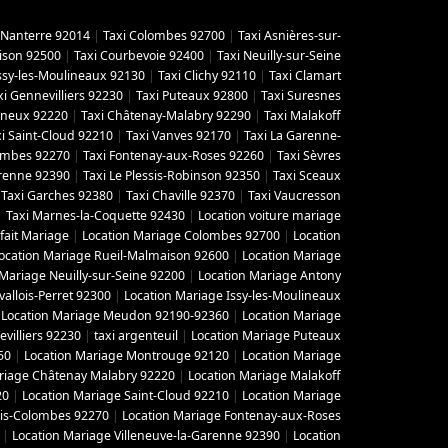
 Nanterre 92014
|
Taxi Colombes 92700
|
Taxi Asnières-sur-
ison 92500
|
Taxi Courbevoie 92400
|
Taxi Neuilly-sur-Seine
Issy-les-Moulineaux 92130
|
Taxi Clichy 92110
|
Taxi Clamart
xi Gennevilliers 92230
|
Taxi Puteaux 92800
|
Taxi Suresnes
gneux 92220
|
Taxi Châtenay-Malabry 92290
|
Taxi Malakoff
i Saint-Cloud 92210
|
Taxi Vanves 92170
|
Taxi La Garenne-
lombes 92270
|
Taxi Fontenay-aux-Roses 92260
|
Taxi Sèvres
arenne 92390
|
Taxi Le Plessis-Robinson 92350
|
Taxi Sceaux
|
Taxi Garches 92380
|
Taxi Chaville 92370
|
Taxi Vaucresson
|
Taxi Marnes-la-Coquette 92430
|
Location voiture mariage
fait Mariage
|
Location Mariage Colombes 92700
|
Location
ocation Mariage Rueil-Malmaison 92600
|
Location Mariage
 Mariage Neuilly-sur-Seine 92200
|
Location Mariage Antony
vallois-Perret 92300
|
Location Mariage Issy-les-Moulineaux
|
Location Mariage Meudon 92190-92360
|
Location Mariage
villiers 92230
|
taxi argenteuil
|
Location Mariage Puteaux
50
|
Location Mariage Montrouge 92120
|
Location Mariage
riage Châtenay Malabry 92220
|
Location Mariage Malakoff
20
|
Location Mariage Saint-Cloud 92210
|
Location Mariage
ois-Colombes 92270
|
Location Mariage Fontenay-aux-Roses
|
Location Mariage Villeneuve-la-Garenne 92390
|
Location