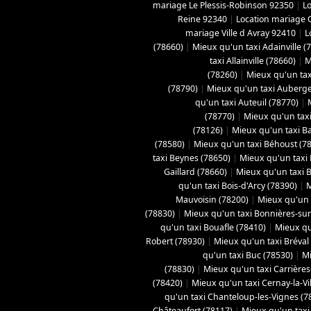
mariage Le Plessis-Robinson 92350
|
L
Reine 92340
|
Location mariage 
mariage Ville d Avray 92410
|
L
(78660)
|
Mieux qu'un taxi Adainville (
taxi Allainville (78660)
|
M
(78260)
|
Mieux qu'un tax
(78790)
|
Mieux qu'un taxi Aubergen
qu'un taxi Auteuil (78770)
|
(78770)
|
Mieux qu'un taxi
(78126)
|
Mieux qu'un taxi B
(78580)
|
Mieux qu'un taxi Béhoust (7
taxi Beynes (78650)
|
Mieux qu'un taxi 
Gaillard (78660)
|
Mieux qu'un taxi Bo
qu'un taxi Bois-d'Arcy (78390)
|
M
Mauvoisin (78200)
|
Mieux qu'un t
(78830)
|
Mieux qu'un taxi Bonnières-sur
qu'un taxi Bouafle (78410)
|
Mieux qu
Robert (78930)
|
Mieux qu'un taxi Bréval
qu'un taxi Buc (78530)
|
Mi
(78830)
|
Mieux qu'un taxi Carrières
(78420)
|
Mieux qu'un taxi Cernay-la-Vil
qu'un taxi Chanteloup-les-Vignes (7
Châteaufort (78117)
|
Mieux qu'un taxi