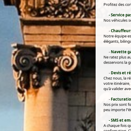
Profitez des co
- Service p
Nos véhicules so
-
Chauffeur
Notre équipe es
élégants, biling
-
Navette ga
Ne ratez plus a
desservons la gr
-
Devis et r
Chez nous, la ré
votre itinéraire
qu'à valider av
-
Facturation
Nos prix sont f
peu importe l"ét
- SMS et em
A chaque fois 
confirmation. C