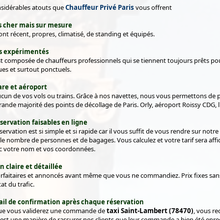
nsidérables atouts que
Chauffeur Privé Paris
vous offrent
as cher mais sur mesure
nt récent, propres, climatisé, de standing et équipés.
s expérimentés
t composée de chauffeurs professionnels qui se tiennent toujours prêts pour
ues et surtout ponctuels.
re et aéroport
ucun de vos vols ou trains. Grâce à nos navettes, nous vous permettons de 
ande majorité des points de décollage de Paris. Orly, aéroport Roissy CDG, l
éservation faisables en ligne
servation est si simple et si rapide car il vous suffit de vous rendre sur notr
, le nombre de personnes et de bagages. Vous calculez et votre tarif sera af
ec votre nom et vos coordonnées.
 claire et détaillée
orfaitaires et annoncés avant même que vous ne commandiez. Prix fixes sans s
at du trafic.
ail de confirmation après chaque réservation
que vous validerez une commande de
taxi Saint-Lambert (78470)
, vous r
'est une manière de rassurer nos clients que leur commande a bien été enregi