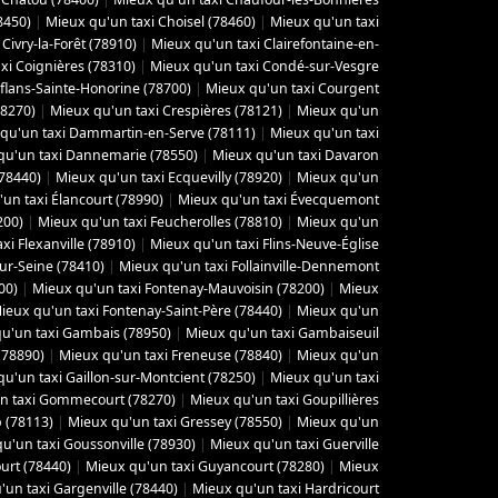
8450)
|
Mieux qu'un taxi Choisel (78460)
|
Mieux qu'un taxi
Civry-la-Forêt (78910)
|
Mieux qu'un taxi Clairefontaine-en-
xi Coignières (78310)
|
Mieux qu'un taxi Condé-sur-Vesgre
flans-Sainte-Honorine (78700)
|
Mieux qu'un taxi Courgent
78270)
|
Mieux qu'un taxi Crespières (78121)
|
Mieux qu'un
qu'un taxi Dammartin-en-Serve (78111)
|
Mieux qu'un taxi
qu'un taxi Dannemarie (78550)
|
Mieux qu'un taxi Davaron
(78440)
|
Mieux qu'un taxi Ecquevilly (78920)
|
Mieux qu'un
un taxi Élancourt (78990)
|
Mieux qu'un taxi Évecquemont
200)
|
Mieux qu'un taxi Feucherolles (78810)
|
Mieux qu'un
xi Flexanville (78910)
|
Mieux qu'un taxi Flins-Neuve-Église
sur-Seine (78410)
|
Mieux qu'un taxi Follainville-Dennemont
00)
|
Mieux qu'un taxi Fontenay-Mauvoisin (78200)
|
Mieux
ieux qu'un taxi Fontenay-Saint-Père (78440)
|
Mieux qu'un
u'un taxi Gambais (78950)
|
Mieux qu'un taxi Gambaiseuil
(78890)
|
Mieux qu'un taxi Freneuse (78840)
|
Mieux qu'un
u'un taxi Gaillon-sur-Montcient (78250)
|
Mieux qu'un taxi
n taxi Gommecourt (78270)
|
Mieux qu'un taxi Goupillières
 (78113)
|
Mieux qu'un taxi Gressey (78550)
|
Mieux qu'un
u'un taxi Goussonville (78930)
|
Mieux qu'un taxi Guerville
urt (78440)
|
Mieux qu'un taxi Guyancourt (78280)
|
Mieux
'un taxi Gargenville (78440)
|
Mieux qu'un taxi Hardricourt