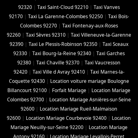
92320
|
Taxi Saint-Cloud 92210
|
Taxi Vanves
92170
|
Taxi La Garenne-Colombes 92250
|
Taxi Bois-
Colombes 92270
|
Taxi Fontenay-aux-Roses
92260
|
Taxi Sèvres 92310
|
Taxi Villeneuve-la-Garenne
92390
|
Taxi Le Plessis-Robinson 92350
|
Taxi Sceaux
92330
|
Taxi Bourg-la-Reine 92340
|
Taxi Garches
92380
|
Taxi Chaville 92370
|
Taxi Vaucresson
92420
|
Taxi Ville d Avray 92410
|
Taxi Marnes-la-
Coquette 92430
|
Location voiture mariage Boulogne
Billancourt 92100
|
Forfait Mariage
|
Location Mariage
Colombes 92700
|
Location Mariage Asnières-sur-Seine
92600
|
Location Mariage Rueil-Malmaison
92600
|
Location Mariage Courbevoie 92400
|
Location
Mariage Neuilly-sur-Seine 92200
|
Location Mariage
Antony 92160
|
Location Mariage Levallois-Perret