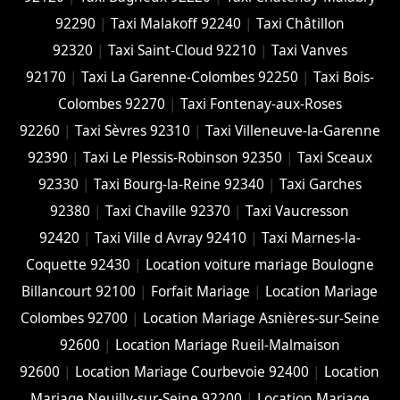
92290
|
Taxi Malakoff 92240
|
Taxi Châtillon
92320
|
Taxi Saint-Cloud 92210
|
Taxi Vanves
92170
|
Taxi La Garenne-Colombes 92250
|
Taxi Bois-
Colombes 92270
|
Taxi Fontenay-aux-Roses
92260
|
Taxi Sèvres 92310
|
Taxi Villeneuve-la-Garenne
92390
|
Taxi Le Plessis-Robinson 92350
|
Taxi Sceaux
92330
|
Taxi Bourg-la-Reine 92340
|
Taxi Garches
92380
|
Taxi Chaville 92370
|
Taxi Vaucresson
92420
|
Taxi Ville d Avray 92410
|
Taxi Marnes-la-
Coquette 92430
|
Location voiture mariage Boulogne
Billancourt 92100
|
Forfait Mariage
|
Location Mariage
Colombes 92700
|
Location Mariage Asnières-sur-Seine
92600
|
Location Mariage Rueil-Malmaison
92600
|
Location Mariage Courbevoie 92400
|
Location
Mariage Neuilly-sur-Seine 92200
|
Location Mariage