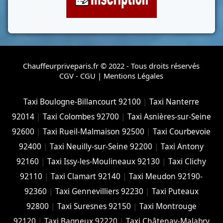
Chauffeurpriveparis.fr © 2022 - Tous droits réservés
CGV - CGU
|
Mentions Légales
Taxi Boulogne-Billancourt 92100
|
Taxi Nanterre
92014
|
Taxi Colombes 92700
|
Taxi Asnières-sur-Seine
92600
|
Taxi Rueil-Malmaison 92500
|
Taxi Courbevoie
92400
|
Taxi Neuilly-sur-Seine 92200
|
Taxi Antony
92160
|
Taxi Issy-les-Moulineaux 92130
|
Taxi Clichy
92110
|
Taxi Clamart 92140
|
Taxi Meudon 92190-
92360
|
Taxi Gennevilliers 92230
|
Taxi Puteaux
92800
|
Taxi Suresnes 92150
|
Taxi Montrouge
92120
|
Taxi Bagneux 92220
|
Taxi Châtenay-Malabry