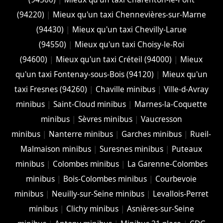
(94220)
|
Mieux qu'un taxi Chennevières-sur-Marne
(94430)
|
Mieux qu'un taxi Chevilly-Larue
(94550)
|
Mieux qu'un taxi Choisy-le-Roi
(94600)
|
Mieux qu'un taxi Créteil (94000)
|
Mieux
qu'un taxi Fontenay-sous-Bois (94120)
|
Mieux qu'un
taxi Fresnes (94260)
|
Chaville minibus
|
Ville-d-Avray
minibus
|
Saint-Cloud minibus
|
Marnes-la-Coquette
minibus
|
Sèvres minibus
|
Vaucresson
minibus
|
Nanterre minibus
|
Garches minibus
|
Rueil-
Malmaison minibus
|
Suresnes minibus
|
Puteaux
minibus
|
Colombes minibus
|
La Garenne-Colombes
minibus
|
Bois-Colombes minibus
|
Courbevoie
minibus
|
Neuilly-sur-Seine minibus
|
Levallois-Perret
minibus
|
Clichy minibus
|
Asnières-sur-Seine