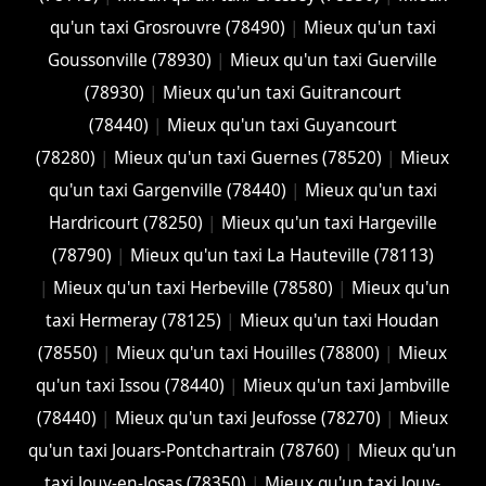
qu'un taxi Grosrouvre (78490)
|
Mieux qu'un taxi
Goussonville (78930)
|
Mieux qu'un taxi Guerville
(78930)
|
Mieux qu'un taxi Guitrancourt
(78440)
|
Mieux qu'un taxi Guyancourt
(78280)
|
Mieux qu'un taxi Guernes (78520)
|
Mieux
qu'un taxi Gargenville (78440)
|
Mieux qu'un taxi
Hardricourt (78250)
|
Mieux qu'un taxi Hargeville
(78790)
|
Mieux qu'un taxi La Hauteville (78113)
|
Mieux qu'un taxi Herbeville (78580)
|
Mieux qu'un
taxi Hermeray (78125)
|
Mieux qu'un taxi Houdan
(78550)
|
Mieux qu'un taxi Houilles (78800)
|
Mieux
qu'un taxi Issou (78440)
|
Mieux qu'un taxi Jambville
(78440)
|
Mieux qu'un taxi Jeufosse (78270)
|
Mieux
qu'un taxi Jouars-Pontchartrain (78760)
|
Mieux qu'un
taxi Jouy-en-Josas (78350)
|
Mieux qu'un taxi Jouy-