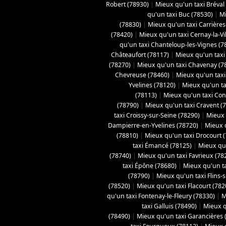
Robert (78930)
|
Mieux qu'un taxi Bréval
qu'un taxi Buc (78530)
|
Mi
(78830)
|
Mieux qu'un taxi Carrières
(78420)
|
Mieux qu'un taxi Cernay-la-Vil
qu'un taxi Chanteloup-les-Vignes (7
Châteaufort (78117)
|
Mieux qu'un taxi
(78270)
|
Mieux qu'un taxi Chavenay (7
Chevreuse (78460)
|
Mieux qu'un taxi 
Yvelines (78120)
|
Mieux qu'un ta
(78113)
|
Mieux qu'un taxi Con
(78790)
|
Mieux qu'un taxi Cravent (
taxi Croissy-sur-Seine (78290)
|
Mieux 
Dampierre-en-Yvelines (78720)
|
Mieux 
(78810)
|
Mieux qu'un taxi Drocourt 
taxi Émancé (78125)
|
Mieux qu'
(78740)
|
Mieux qu'un taxi Favrieux (78
taxi Épône (78680)
|
Mieux qu'un ta
(78790)
|
Mieux qu'un taxi Flins-
(78520)
|
Mieux qu'un taxi Flacourt (782
qu'un taxi Fontenay-le-Fleury (78330)
|
M
taxi Galluis (78490)
|
Mieux q
(78490)
|
Mieux qu'un taxi Garancières 