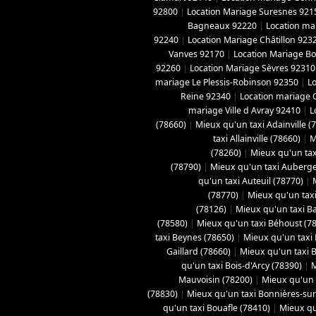
92800
|
Location Mariage Suresnes 921
Bagneaux 92220
|
Location ma
92240
|
Location Mariage Châtillon 923
Vanves 92170
|
Location Mariage B
92260
|
Location Mariage Sèvres 92310
mariage Le Plessis-Robinson 92350
|
L
Reine 92340
|
Location mariage 
mariage Ville d Avray 92410
|
L
(78660)
|
Mieux qu'un taxi Adainville (
taxi Allainville (78660)
|
M
(78260)
|
Mieux qu'un tax
(78790)
|
Mieux qu'un taxi Aubergen
qu'un taxi Auteuil (78770)
|
(78770)
|
Mieux qu'un taxi
(78126)
|
Mieux qu'un taxi B
(78580)
|
Mieux qu'un taxi Béhoust (7
taxi Beynes (78650)
|
Mieux qu'un taxi 
Gaillard (78660)
|
Mieux qu'un taxi Bo
qu'un taxi Bois-d'Arcy (78390)
|
M
Mauvoisin (78200)
|
Mieux qu'un t
(78830)
|
Mieux qu'un taxi Bonnières-sur
qu'un taxi Bouafle (78410)
|
Mieux qu