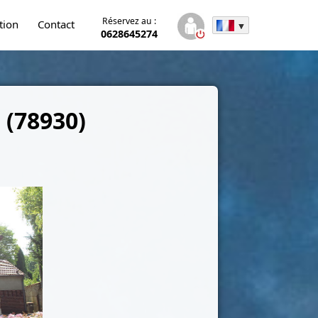
Réservez au :
tion
Contact
0628645274
e (78930)