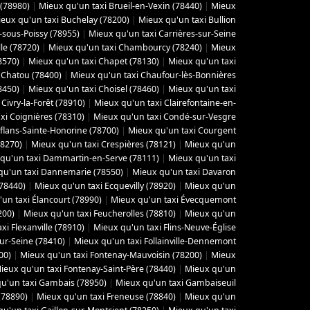
 (78980)
|
Mieux qu'un taxi Brueil-en-Vexin (78440)
|
Mieux
eux qu'un taxi Buchelay (78200)
|
Mieux qu'un taxi Bullion
-sous-Poissy (78955)
|
Mieux qu'un taxi Carrières-sur-Seine
le (78720)
|
Mieux qu'un taxi Chambourcy (78240)
|
Mieux
8570)
|
Mieux qu'un taxi Chapet (78130)
|
Mieux qu'un taxi
 Chatou (78400)
|
Mieux qu'un taxi Chaufour-lès-Bonnières
8450)
|
Mieux qu'un taxi Choisel (78460)
|
Mieux qu'un taxi
Civry-la-Forêt (78910)
|
Mieux qu'un taxi Clairefontaine-en-
xi Coignières (78310)
|
Mieux qu'un taxi Condé-sur-Vesgre
flans-Sainte-Honorine (78700)
|
Mieux qu'un taxi Courgent
78270)
|
Mieux qu'un taxi Crespières (78121)
|
Mieux qu'un
qu'un taxi Dammartin-en-Serve (78111)
|
Mieux qu'un taxi
qu'un taxi Dannemarie (78550)
|
Mieux qu'un taxi Davaron
(78440)
|
Mieux qu'un taxi Ecquevilly (78920)
|
Mieux qu'un
un taxi Élancourt (78990)
|
Mieux qu'un taxi Évecquemont
200)
|
Mieux qu'un taxi Feucherolles (78810)
|
Mieux qu'un
xi Flexanville (78910)
|
Mieux qu'un taxi Flins-Neuve-Église
sur-Seine (78410)
|
Mieux qu'un taxi Follainville-Dennemont
00)
|
Mieux qu'un taxi Fontenay-Mauvoisin (78200)
|
Mieux
ieux qu'un taxi Fontenay-Saint-Père (78440)
|
Mieux qu'un
u'un taxi Gambais (78950)
|
Mieux qu'un taxi Gambaiseuil
(78890)
|
Mieux qu'un taxi Freneuse (78840)
|
Mieux qu'un