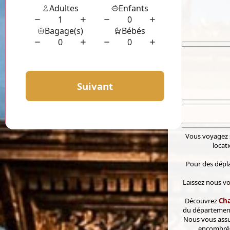
Vous voyagez s
locat
Pour des dépla
Laissez nous vo
Découvrez
Cha
du département 
Nous vous assur
encombré p