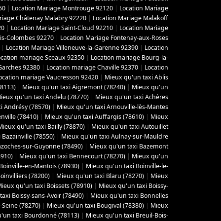
50
|
Location Mariage Montrouge 92120
|
Location Mariage
riage Châtenay Malabry 92220
|
Location Mariage Malakoff
20
|
Location Mariage Saint-Cloud 92210
|
Location Mariage
ois-Colombes 92270
|
Location Mariage Fontenay-aux-Roses
|
Location Mariage Villeneuve-la-Garenne 92390
|
Location
ocation mariage Sceaux 92350
|
Location mariage Bourg-la-
Garches 92380
|
Location mariage Chaville 92370
|
Location
ocation mariage Vaucresson 92420
|
Mieux qu'un taxi Ablis
78113)
|
Mieux qu'un taxi Aigremont (78240)
|
Mieux qu'un
ieux qu'un taxi Andelu (78770)
|
Mieux qu'un taxi Achères
i Andrésy (78570)
|
Mieux qu'un taxi Arnouville-lès-Mantes
ville (78410)
|
Mieux qu'un taxi Auffargis (78610)
|
Mieux
Mieux qu'un taxi Bailly (78870)
|
Mieux qu'un taxi Autouillet
 Bazainville (78550)
|
Mieux qu'un taxi Aulnay-sur-Mauldre
azoches-sur-Guyonne (78490)
|
Mieux qu'un taxi Bazemont
8910)
|
Mieux qu'un taxi Bennecourt (78270)
|
Mieux qu'un
Boinville-en-Mantois (78930)
|
Mieux qu'un taxi Boinville-le-
invilliers (78200)
|
Mieux qu'un taxi Blaru (78270)
|
Mieux
ieux qu'un taxi Boissets (78910)
|
Mieux qu'un taxi Boissy-
axi Boissy-sans-Avoir (78490)
|
Mieux qu'un taxi Bonnelles
-Seine (78270)
|
Mieux qu'un taxi Bougival (78380)
|
Mieux
'un taxi Bourdonné (78113)
|
Mieux qu'un taxi Breuil-Bois-