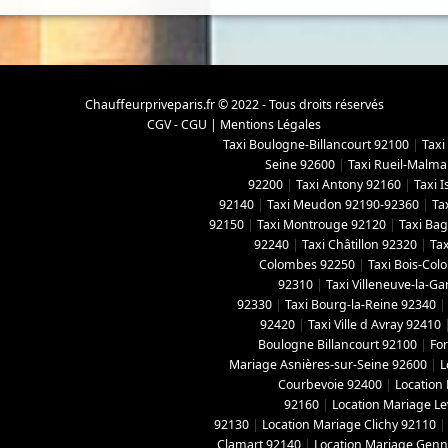
Chauffeurpriveparis.fr © 2022 - Tous droits réservés
CGV - CGU
|
Mentions Légales
Taxi Boulogne-Billancourt 92100
|
Taxi
Seine 92600
|
Taxi Rueil-Malma
92200
|
Taxi Antony 92160
|
Taxi 
92140
|
Taxi Meudon 92190-92360
|
Ta
92150
|
Taxi Montrouge 92120
|
Taxi Ba
92240
|
Taxi Châtillon 92320
|
Tax
Colombes 92250
|
Taxi Bois-Co
92310
|
Taxi Villeneuve-la-G
92330
|
Taxi Bourg-la-Reine 92340
92420
|
Taxi Ville d Avray 92410
Boulogne Billancourt 92100
|
For
Mariage Asnières-sur-Seine 92600
|
L
Courbevoie 92400
|
Location
92160
|
Location Mariage Le
92130
|
Location Mariage Clichy 92110
Clamart 92140
|
Location Mariage Genne