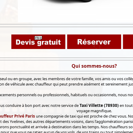
Qui sommes-nous?
eul ou en groupe, avec les membres de votre famille, vos amis ou vos collè
ion de véhicule avec chauffeur qui peut prendre aisément et sereinement ju
cements personnels ou professionnels, habituels ou occasionnels, nous nous
us conduire à bon port avec notre service de
Taxi Villette (78930)
en toute
voyage magnifique.
uffeur Privé Paris
une compagnie de taxi qui est proche de chez vous. 
des Yvelines, des autres départements voisins, dans l'agglomération parisie
ons ponctualité et arrivée à destination dans les temps. Nos chauffeurs s
our que vous ne ratiez aucun de vos vols, de vos trains ou tout simplement