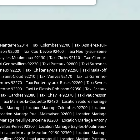
 Nanterre 92014
|
Taxi Colombes 92700
|
Taxi Asnières-sur-
ison 92500
|
Taxi Courbevoie 92400
|
Taxi Neuilly-sur-Seine
Issy-les-Moulineaux 92130
|
Taxi Clichy 92110
|
Taxi Clamart
xi Gennevilliers 92230
|
Taxi Puteaux 92800
|
Taxi Suresnes
gneux 92220
|
Taxi Châtenay-Malabry 92290
|
Taxi Malakoff
i Saint-Cloud 92210
|
Taxi Vanves 92170
|
Taxi La Garenne-
lombes 92270
|
Taxi Fontenay-aux-Roses 92260
|
Taxi Sèvres
arenne 92390
|
Taxi Le Plessis-Robinson 92350
|
Taxi Sceaux
|
Taxi Garches 92380
|
Taxi Chaville 92370
|
Taxi Vaucresson
|
Taxi Marnes-la-Coquette 92430
|
Location voiture mariage
fait Mariage
|
Location Mariage Colombes 92700
|
Location
ocation Mariage Rueil-Malmaison 92600
|
Location Mariage
 Mariage Neuilly-sur-Seine 92200
|
Location Mariage Antony
vallois-Perret 92300
|
Location Mariage Issy-les-Moulineaux
|
Location Mariage Meudon 92190-92360
|
Location Mariage
villiers 92230
|
taxi argenteuil
|
Location Mariage Puteaux