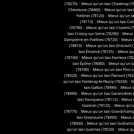
(78270)
|
Mieux qu'un taxi Chavenay (7
Chevreuse (78460)
|
Mieux qu'un taxi 
Yvelines (78120)
|
Mieux qu'un ta
(78113)
|
Mieux qu'un taxi Con
(78790)
|
Mieux qu'un taxi Cravent (
taxi Croissy-sur-Seine (78290)
|
Mieux 
Dampierre-en-Yvelines (78720)
|
Mieux 
(78810)
|
Mieux qu'un taxi Drocourt 
taxi Émancé (78125)
|
Mieux qu'
(78740)
|
Mieux qu'un taxi Favrieux (78
taxi Épône (78680)
|
Mieux qu'un ta
(78790)
|
Mieux qu'un taxi Flins-
(78520)
|
Mieux qu'un taxi Flacourt (782
qu'un taxi Fontenay-le-Fleury (78330)
|
M
taxi Galluis (78490)
|
Mieux q
(78490)
|
Mieux qu'un taxi Garancières 
taxi Fourqueux (78112)
|
Mieux q
Gazeran (78125)
|
Mieux qu'u
(78770)
|
Mieux qu'un taxi Grandchamp
taxi Grosrouvre (78490)
|
Mieux q
(78930)
|
Mieux qu'un taxi Guitranco
qu'un taxi Guernes (78520)
|
Mieux qu