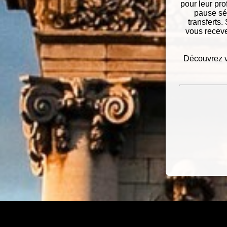
pour leur pr
pause sér
transferts.
vous receve
Découvrez v