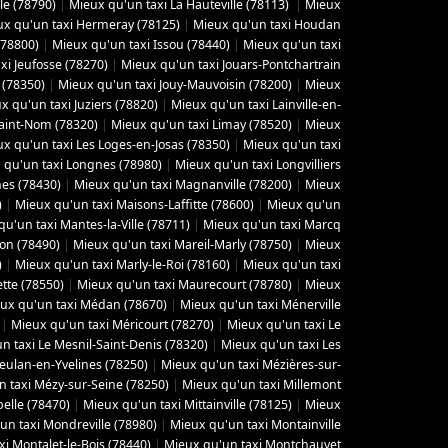
le (78790)
|
Mieux qu'un taxi La Hauteville (78113)
|
Mieux
x qu'un taxi Hermeray (78125)
|
Mieux qu'un taxi Houdan
(78800)
|
Mieux qu'un taxi Issou (78440)
|
Mieux qu'un taxi
xi Jeufosse (78270)
|
Mieux qu'un taxi Jouars-Pontchartrain
 (78350)
|
Mieux qu'un taxi Jouy-Mauvoisin (78200)
|
Mieux
x qu'un taxi Juziers (78820)
|
Mieux qu'un taxi Lainville-en-
Saint-Nom (78320)
|
Mieux qu'un taxi Limay (78520)
|
Mieux
x qu'un taxi Les Loges-en-Josas (78350)
|
Mieux qu'un taxi
 qu'un taxi Longnes (78980)
|
Mieux qu'un taxi Longvilliers
es (78430)
|
Mieux qu'un taxi Magnanville (78200)
|
Mieux
)
|
Mieux qu'un taxi Maisons-Laffitte (78600)
|
Mieux qu'un
u'un taxi Mantes-la-Ville (78711)
|
Mieux qu'un taxi Marcq
yon (78490)
|
Mieux qu'un taxi Mareil-Marly (78750)
|
Mieux
)
|
Mieux qu'un taxi Marly-le-Roi (78160)
|
Mieux qu'un taxi
tte (78550)
|
Mieux qu'un taxi Maurecourt (78780)
|
Mieux
ux qu'un taxi Médan (78670)
|
Mieux qu'un taxi Ménerville
|
Mieux qu'un taxi Méricourt (78270)
|
Mieux qu'un taxi Le
n taxi Le Mesnil-Saint-Denis (78320)
|
Mieux qu'un taxi Les
eulan-en-Yvelines (78250)
|
Mieux qu'un taxi Mézières-sur-
 taxi Mézy-sur-Seine (78250)
|
Mieux qu'un taxi Millemont
elle (78470)
|
Mieux qu'un taxi Mittainville (78125)
|
Mieux
un taxi Mondreville (78980)
|
Mieux qu'un taxi Montainville
i Montalet-le-Bois (78440)
|
Mieux qu'un taxi Montchauvet