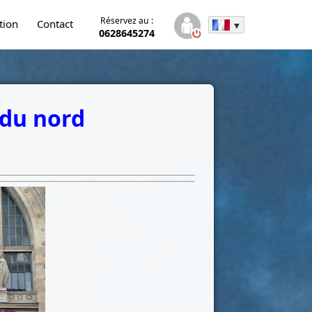
Réservez au :
tion
Contact
0628645274
 du nord