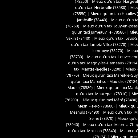
(78250)
|
Mieux qu'un taxi Hargevil
qu'un taxi Herbeville (78580)
|
Mieu
(78550)
|
Mieux qu'un taxi Houilles 
Jambville (78440)
|
Mieux qu'un ta
(78760)
|
Mieux qu'un taxi Jouy-en-Josas
qu'un taxi Jumeauville (78580)
|
Mieu
Vexin (78440)
|
Mieux qu'un taxi Lévis-
qu'un taxi Limetz-Villez (78270)
|
Mieu
Lommoye (78270)
|
Mieux
(78730)
|
Mieux qu'un taxi Louvecienn
qu'un taxi Magny-les-Hameaux (78114
taxi Mantes-la-Jolie (78200)
|
Mieux q
(78770)
|
Mieux qu'un taxi Mareil-le-Gu
qu'un taxi Mareil-sur-Mauldre (78124
Maule (78580)
|
Mieux qu'un taxi Maule
qu'un taxi Maurepas (78310)
|
Mie
(78200)
|
Mieux qu'un taxi Méré (78490)
Mesnil-le-Roi (78600)
|
Mieux qu'u
Mesnuls (78490)
|
Mieux qu'un taxi M
Seine (78970)
|
Mieux qu'un
(78940)
|
Mieux qu'un taxi Milon-la-Chap
qu'un taxi Moisson (78840)
|
Mieux qu'
(78124)
|
Mieux qu'un tax