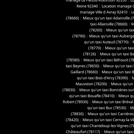
mariage Le Plessis-Robinson 92350
|
L
Reine 92340
|
Location mariage 
mariage Ville d Avray 92410
|
L
(78660)
|
Mieux qu'un taxi Adainville (
taxi Allainville (78660)
|
M
(78260)
|
Mieux qu'un tax
(78790)
|
Mieux qu'un taxi Aubergen
qu'un taxi Auteuil (78770)
|
(78770)
|
Mieux qu'un taxi
(78126)
|
Mieux qu'un taxi B
(78580)
|
Mieux qu'un taxi Béhoust (7
taxi Beynes (78650)
|
Mieux qu'un taxi 
Gaillard (78660)
|
Mieux qu'un taxi Bo
qu'un taxi Bois-d'Arcy (78390)
|
M
Mauvoisin (78200)
|
Mieux qu'un t
(78830)
|
Mieux qu'un taxi Bonnières-sur
qu'un taxi Bouafle (78410)
|
Mieux qu
Robert (78930)
|
Mieux qu'un taxi Bréval
qu'un taxi Buc (78530)
|
Mi
(78830)
|
Mieux qu'un taxi Carrières
(78420)
|
Mieux qu'un taxi Cernay-la-Vil
qu'un taxi Chanteloup-les-Vignes (7
Châteaufort (78117)
|
Mieux qu'un taxi