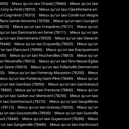
8450)
|
Mieux qu'un taxi Choisel (78460)
|
Mieux qu'un taxi
Civry-la-Forêt (78910)
|
Mieux qu'un taxi Clairefontaine-en-
xi Coignières (78310)
|
Mieux qu'un taxi Condé-sur-Vesgre
flans-Sainte-Honorine (78700)
|
Mieux qu'un taxi Courgent
78270)
|
Mieux qu'un taxi Crespières (78121)
|
Mieux qu'un
qu'un taxi Dammartin-en-Serve (78111)
|
Mieux qu'un taxi
qu'un taxi Dannemarie (78550)
|
Mieux qu'un taxi Davaron
(78440)
|
Mieux qu'un taxi Ecquevilly (78920)
|
Mieux qu'un
un taxi Élancourt (78990)
|
Mieux qu'un taxi Évecquemont
200)
|
Mieux qu'un taxi Feucherolles (78810)
|
Mieux qu'un
xi Flexanville (78910)
|
Mieux qu'un taxi Flins-Neuve-Église
sur-Seine (78410)
|
Mieux qu'un taxi Follainville-Dennemont
00)
|
Mieux qu'un taxi Fontenay-Mauvoisin (78200)
|
Mieux
ieux qu'un taxi Fontenay-Saint-Père (78440)
|
Mieux qu'un
u'un taxi Gambais (78950)
|
Mieux qu'un taxi Gambaiseuil
(78890)
|
Mieux qu'un taxi Freneuse (78840)
|
Mieux qu'un
u'un taxi Gaillon-sur-Montcient (78250)
|
Mieux qu'un taxi
n taxi Gommecourt (78270)
|
Mieux qu'un taxi Goupillières
 (78113)
|
Mieux qu'un taxi Gressey (78550)
|
Mieux qu'un
u'un taxi Goussonville (78930)
|
Mieux qu'un taxi Guerville
urt (78440)
|
Mieux qu'un taxi Guyancourt (78280)
|
Mieux
'un taxi Gargenville (78440)
|
Mieux qu'un taxi Hardricourt