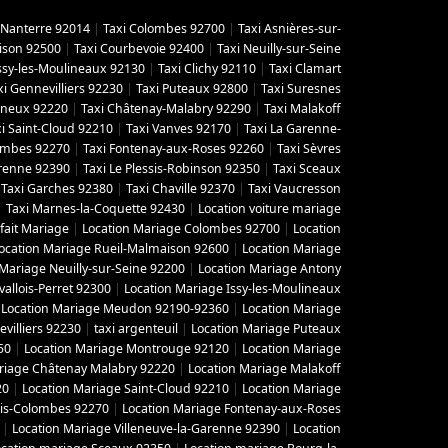
 Nanterre 92014
|
Taxi Colombes 92700
|
Taxi Asnières-sur-
ison 92500
|
Taxi Courbevoie 92400
|
Taxi Neuilly-sur-Seine
Issy-les-Moulineaux 92130
|
Taxi Clichy 92110
|
Taxi Clamart
xi Gennevilliers 92230
|
Taxi Puteaux 92800
|
Taxi Suresnes
gneux 92220
|
Taxi Châtenay-Malabry 92290
|
Taxi Malakoff
i Saint-Cloud 92210
|
Taxi Vanves 92170
|
Taxi La Garenne-
lombes 92270
|
Taxi Fontenay-aux-Roses 92260
|
Taxi Sèvres
arenne 92390
|
Taxi Le Plessis-Robinson 92350
|
Taxi Sceaux
|
Taxi Garches 92380
|
Taxi Chaville 92370
|
Taxi Vaucresson
|
Taxi Marnes-la-Coquette 92430
|
Location voiture mariage
fait Mariage
|
Location Mariage Colombes 92700
|
Location
ocation Mariage Rueil-Malmaison 92600
|
Location Mariage
 Mariage Neuilly-sur-Seine 92200
|
Location Mariage Antony
vallois-Perret 92300
|
Location Mariage Issy-les-Moulineaux
|
Location Mariage Meudon 92190-92360
|
Location Mariage
villiers 92230
|
taxi argenteuil
|
Location Mariage Puteaux
50
|
Location Mariage Montrouge 92120
|
Location Mariage
riage Châtenay Malabry 92220
|
Location Mariage Malakoff
20
|
Location Mariage Saint-Cloud 92210
|
Location Mariage
ois-Colombes 92270
|
Location Mariage Fontenay-aux-Roses
|
Location Mariage Villeneuve-la-Garenne 92390
|
Location