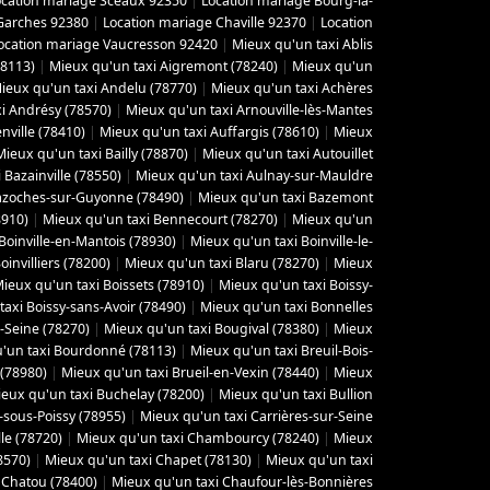
ocation mariage Sceaux 92350
|
Location mariage Bourg-la-
Garches 92380
|
Location mariage Chaville 92370
|
Location
ocation mariage Vaucresson 92420
|
Mieux qu'un taxi Ablis
78113)
|
Mieux qu'un taxi Aigremont (78240)
|
Mieux qu'un
ieux qu'un taxi Andelu (78770)
|
Mieux qu'un taxi Achères
i Andrésy (78570)
|
Mieux qu'un taxi Arnouville-lès-Mantes
ville (78410)
|
Mieux qu'un taxi Auffargis (78610)
|
Mieux
Mieux qu'un taxi Bailly (78870)
|
Mieux qu'un taxi Autouillet
 Bazainville (78550)
|
Mieux qu'un taxi Aulnay-sur-Mauldre
azoches-sur-Guyonne (78490)
|
Mieux qu'un taxi Bazemont
8910)
|
Mieux qu'un taxi Bennecourt (78270)
|
Mieux qu'un
Boinville-en-Mantois (78930)
|
Mieux qu'un taxi Boinville-le-
invilliers (78200)
|
Mieux qu'un taxi Blaru (78270)
|
Mieux
ieux qu'un taxi Boissets (78910)
|
Mieux qu'un taxi Boissy-
axi Boissy-sans-Avoir (78490)
|
Mieux qu'un taxi Bonnelles
-Seine (78270)
|
Mieux qu'un taxi Bougival (78380)
|
Mieux
'un taxi Bourdonné (78113)
|
Mieux qu'un taxi Breuil-Bois-
 (78980)
|
Mieux qu'un taxi Brueil-en-Vexin (78440)
|
Mieux
eux qu'un taxi Buchelay (78200)
|
Mieux qu'un taxi Bullion
-sous-Poissy (78955)
|
Mieux qu'un taxi Carrières-sur-Seine
le (78720)
|
Mieux qu'un taxi Chambourcy (78240)
|
Mieux
8570)
|
Mieux qu'un taxi Chapet (78130)
|
Mieux qu'un taxi
 Chatou (78400)
|
Mieux qu'un taxi Chaufour-lès-Bonnières