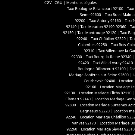
CGV - CGU
|
Mentions Légales
Taxi Boulogne-Billancourt 92100
|
Taxi
Seine 92600
|
Taxi Rueil-Malma
92200
|
Taxi Antony 92160
|
Taxi 
92140
|
Taxi Meudon 92190-92360
|
Ta
92150
|
Taxi Montrouge 92120
|
Taxi Ba
92240
|
Taxi Châtillon 92320
|
Tax
Colombes 92250
|
Taxi Bois-Co
92310
|
Taxi Villeneuve-la-G
92330
|
Taxi Bourg-la-Reine 92340
92420
|
Taxi Ville d Avray 92410
Boulogne Billancourt 92100
|
For
Mariage Asnières-sur-Seine 92600
|
L
Courbevoie 92400
|
Location
92160
|
Location Mariage Le
92130
|
Location Mariage Clichy 92110
Clamart 92140
|
Location Mariage Genne
92800
|
Location Mariage Suresnes 921
Bagneaux 92220
|
Location ma
92240
|
Location Mariage Châtillon 923
Vanves 92170
|
Location Mariage B
92260
|
Location Mariage Sèvres 92310