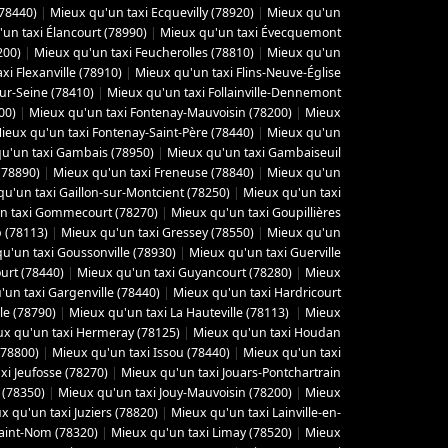
(78440)
|
Mieux qu'un taxi Ecquevilly (78920)
|
Mieux qu'un
un taxi Élancourt (78990)
|
Mieux qu'un taxi Évecquemont
200)
|
Mieux qu'un taxi Feucherolles (78810)
|
Mieux qu'un
xi Flexanville (78910)
|
Mieux qu'un taxi Flins-Neuve-Église
sur-Seine (78410)
|
Mieux qu'un taxi Follainville-Dennemont
00)
|
Mieux qu'un taxi Fontenay-Mauvoisin (78200)
|
Mieux
ieux qu'un taxi Fontenay-Saint-Père (78440)
|
Mieux qu'un
u'un taxi Gambais (78950)
|
Mieux qu'un taxi Gambaiseuil
(78890)
|
Mieux qu'un taxi Freneuse (78840)
|
Mieux qu'un
u'un taxi Gaillon-sur-Montcient (78250)
|
Mieux qu'un taxi
n taxi Gommecourt (78270)
|
Mieux qu'un taxi Goupillières
 (78113)
|
Mieux qu'un taxi Gressey (78550)
|
Mieux qu'un
u'un taxi Goussonville (78930)
|
Mieux qu'un taxi Guerville
urt (78440)
|
Mieux qu'un taxi Guyancourt (78280)
|
Mieux
'un taxi Gargenville (78440)
|
Mieux qu'un taxi Hardricourt
le (78790)
|
Mieux qu'un taxi La Hauteville (78113)
|
Mieux
x qu'un taxi Hermeray (78125)
|
Mieux qu'un taxi Houdan
(78800)
|
Mieux qu'un taxi Issou (78440)
|
Mieux qu'un taxi
xi Jeufosse (78270)
|
Mieux qu'un taxi Jouars-Pontchartrain
 (78350)
|
Mieux qu'un taxi Jouy-Mauvoisin (78200)
|
Mieux
x qu'un taxi Juziers (78820)
|
Mieux qu'un taxi Lainville-en-
Saint-Nom (78320)
|
Mieux qu'un taxi Limay (78520)
|
Mieux