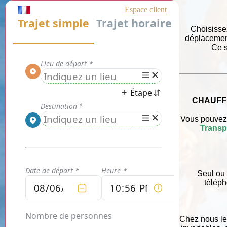
Choisisse
déplacement
Ce s
CHAUFF
Vous pouvez p
Transp
Seul ou 
téléph
Chez nous le 