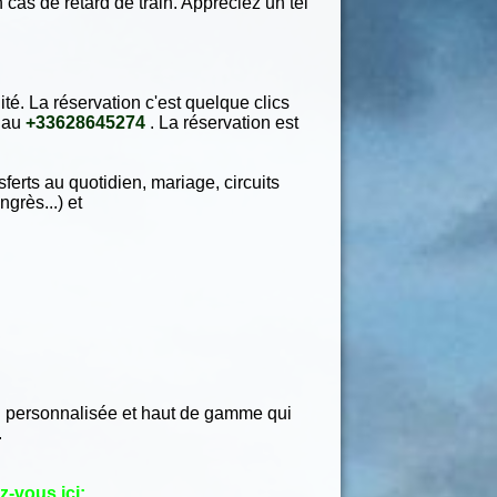
n cas de retard de train. Appréciez un tel
té. La réservation c'est quelque clics
 au
+33628645274
. La réservation est
erts au quotidien, mariage, circuits
ngrès...) et
on personnalisée et haut de gamme qui
.
z-vous ici: