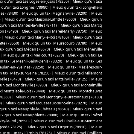
x qu'un taxi Les Loges-en-Josas (78350)
|
Mieux qu'un taxi
 qu'un taxi Longnes (78980)
|
Mieux qu'un taxi Longvilliers
es (78430)
|
Mieux qu'un taxi Magnanville (78200)
|
Mieux
)
|
Mieux qu'un taxi Maisons-Laffitte (78600)
|
Mieux qu'un
u'un taxi Mantes-la-Ville (78711)
|
Mieux qu'un taxi Marcq
yon (78490)
|
Mieux qu'un taxi Mareil-Marly (78750)
|
Mieux
)
|
Mieux qu'un taxi Marly-le-Roi (78160)
|
Mieux qu'un taxi
tte (78550)
|
Mieux qu'un taxi Maurecourt (78780)
|
Mieux
ux qu'un taxi Médan (78670)
|
Mieux qu'un taxi Ménerville
|
Mieux qu'un taxi Méricourt (78270)
|
Mieux qu'un taxi Le
n taxi Le Mesnil-Saint-Denis (78320)
|
Mieux qu'un taxi Les
eulan-en-Yvelines (78250)
|
Mieux qu'un taxi Mézières-sur-
 taxi Mézy-sur-Seine (78250)
|
Mieux qu'un taxi Millemont
elle (78470)
|
Mieux qu'un taxi Mittainville (78125)
|
Mieux
un taxi Mondreville (78980)
|
Mieux qu'un taxi Montainville
i Montalet-le-Bois (78440)
|
Mieux qu'un taxi Montchauvet
78360)
|
Mieux qu'un taxi Montigny-le-Bretonneux (78180)
0)
|
Mieux qu'un taxi Mousseaux-sur-Seine (78270)
|
Mieux
qu'un taxi Neauphle-le-Château (78640)
|
Mieux qu'un taxi
ux qu'un taxi Neauphlette (78980)
|
Mieux qu'un taxi Nézel
isy-le-Roi (78590)
|
Mieux qu'un taxi Oinville-sur-Montcient
 (code 78125)
|
Mieux qu'un taxi Orgerus (78910)
|
Mieux
eux qu'un taxi Orphin (78125)
|
Mieux qu'un taxi Orvilliers