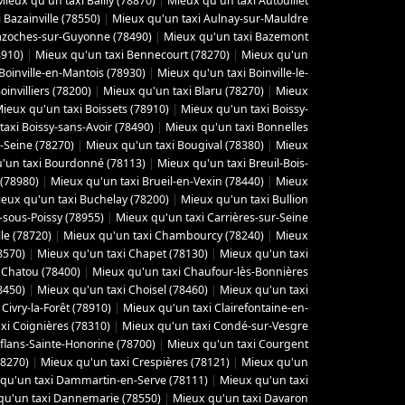
Mieux qu'un taxi Bailly (78870)
|
Mieux qu'un taxi Autouillet
 Bazainville (78550)
|
Mieux qu'un taxi Aulnay-sur-Mauldre
azoches-sur-Guyonne (78490)
|
Mieux qu'un taxi Bazemont
8910)
|
Mieux qu'un taxi Bennecourt (78270)
|
Mieux qu'un
Boinville-en-Mantois (78930)
|
Mieux qu'un taxi Boinville-le-
invilliers (78200)
|
Mieux qu'un taxi Blaru (78270)
|
Mieux
ieux qu'un taxi Boissets (78910)
|
Mieux qu'un taxi Boissy-
axi Boissy-sans-Avoir (78490)
|
Mieux qu'un taxi Bonnelles
-Seine (78270)
|
Mieux qu'un taxi Bougival (78380)
|
Mieux
'un taxi Bourdonné (78113)
|
Mieux qu'un taxi Breuil-Bois-
 (78980)
|
Mieux qu'un taxi Brueil-en-Vexin (78440)
|
Mieux
eux qu'un taxi Buchelay (78200)
|
Mieux qu'un taxi Bullion
-sous-Poissy (78955)
|
Mieux qu'un taxi Carrières-sur-Seine
le (78720)
|
Mieux qu'un taxi Chambourcy (78240)
|
Mieux
8570)
|
Mieux qu'un taxi Chapet (78130)
|
Mieux qu'un taxi
 Chatou (78400)
|
Mieux qu'un taxi Chaufour-lès-Bonnières
8450)
|
Mieux qu'un taxi Choisel (78460)
|
Mieux qu'un taxi
Civry-la-Forêt (78910)
|
Mieux qu'un taxi Clairefontaine-en-
xi Coignières (78310)
|
Mieux qu'un taxi Condé-sur-Vesgre
flans-Sainte-Honorine (78700)
|
Mieux qu'un taxi Courgent
78270)
|
Mieux qu'un taxi Crespières (78121)
|
Mieux qu'un
qu'un taxi Dammartin-en-Serve (78111)
|
Mieux qu'un taxi
qu'un taxi Dannemarie (78550)
|
Mieux qu'un taxi Davaron