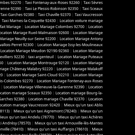
lombes 92270
|
Taxi Fontenay-aux-Roses 92260
|
Taxi Sèvres
arenne 92390
|
Taxi Le Plessis-Robinson 92350
|
Taxi Sceaux
|
Taxi Garches 92380
|
Taxi Chaville 92370
|
Taxi Vaucresson
|
Taxi Marnes-la-Coquette 92430
|
Location voiture mariage
fait Mariage
|
Location Mariage Colombes 92700
|
Location
ocation Mariage Rueil-Malmaison 92600
|
Location Mariage
 Mariage Neuilly-sur-Seine 92200
|
Location Mariage Antony
vallois-Perret 92300
|
Location Mariage Issy-les-Moulineaux
|
Location Mariage Meudon 92190-92360
|
Location Mariage
villiers 92230
|
taxi argenteuil
|
Location Mariage Puteaux
50
|
Location Mariage Montrouge 92120
|
Location Mariage
riage Châtenay Malabry 92220
|
Location Mariage Malakoff
20
|
Location Mariage Saint-Cloud 92210
|
Location Mariage
ois-Colombes 92270
|
Location Mariage Fontenay-aux-Roses
|
Location Mariage Villeneuve-la-Garenne 92390
|
Location
ocation mariage Sceaux 92350
|
Location mariage Bourg-la-
Garches 92380
|
Location mariage Chaville 92370
|
Location
ocation mariage Vaucresson 92420
|
Mieux qu'un taxi Ablis
78113)
|
Mieux qu'un taxi Aigremont (78240)
|
Mieux qu'un
ieux qu'un taxi Andelu (78770)
|
Mieux qu'un taxi Achères
i Andrésy (78570)
|
Mieux qu'un taxi Arnouville-lès-Mantes
ville (78410)
|
Mieux qu'un taxi Auffargis (78610)
|
Mieux