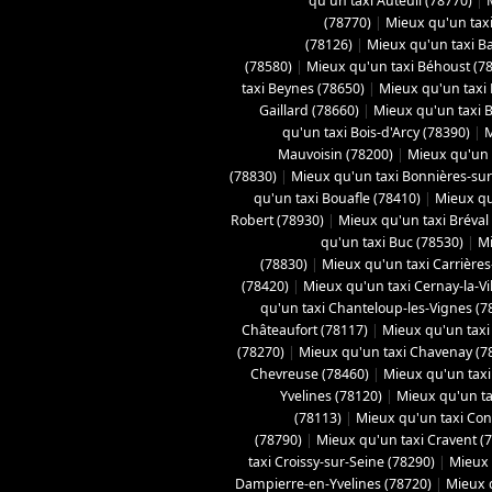
qu'un taxi Auteuil (78770)
|
(78770)
|
Mieux qu'un taxi
(78126)
|
Mieux qu'un taxi B
(78580)
|
Mieux qu'un taxi Béhoust (7
taxi Beynes (78650)
|
Mieux qu'un taxi 
Gaillard (78660)
|
Mieux qu'un taxi Bo
qu'un taxi Bois-d'Arcy (78390)
|
M
Mauvoisin (78200)
|
Mieux qu'un t
(78830)
|
Mieux qu'un taxi Bonnières-sur
qu'un taxi Bouafle (78410)
|
Mieux qu
Robert (78930)
|
Mieux qu'un taxi Bréval
qu'un taxi Buc (78530)
|
Mi
(78830)
|
Mieux qu'un taxi Carrières
(78420)
|
Mieux qu'un taxi Cernay-la-Vil
qu'un taxi Chanteloup-les-Vignes (7
Châteaufort (78117)
|
Mieux qu'un taxi
(78270)
|
Mieux qu'un taxi Chavenay (7
Chevreuse (78460)
|
Mieux qu'un taxi 
Yvelines (78120)
|
Mieux qu'un ta
(78113)
|
Mieux qu'un taxi Con
(78790)
|
Mieux qu'un taxi Cravent (
taxi Croissy-sur-Seine (78290)
|
Mieux 
Dampierre-en-Yvelines (78720)
|
Mieux 