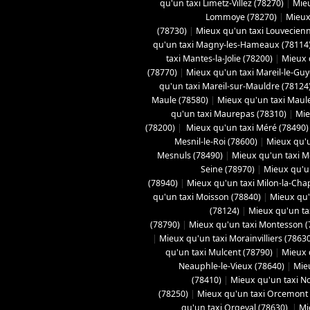
qu'un taxi Limetz-Villez (78270)
|
Mieu
Lommoye (78270)
|
Mieux
(78730)
|
Mieux qu'un taxi Louvecienn
qu'un taxi Magny-les-Hameaux (78114
taxi Mantes-la-Jolie (78200)
|
Mieux q
(78770)
|
Mieux qu'un taxi Mareil-le-Gu
qu'un taxi Mareil-sur-Mauldre (78124
Maule (78580)
|
Mieux qu'un taxi Maule
qu'un taxi Maurepas (78310)
|
Mie
(78200)
|
Mieux qu'un taxi Méré (78490)
Mesnil-le-Roi (78600)
|
Mieux qu'u
Mesnuls (78490)
|
Mieux qu'un taxi M
Seine (78970)
|
Mieux qu'un
(78940)
|
Mieux qu'un taxi Milon-la-Chap
qu'un taxi Moisson (78840)
|
Mieux qu'
(78124)
|
Mieux qu'un tax
(78790)
|
Mieux qu'un taxi Montesson (
|
Mieux qu'un taxi Morainvilliers (7863
qu'un taxi Mulcent (78790)
|
Mieux 
Neauphle-le-Vieux (78640)
|
Mie
(78410)
|
Mieux qu'un taxi No
(78250)
|
Mieux qu'un taxi Orcemont
qu'un taxi Orgeval (78630)
|
Mi