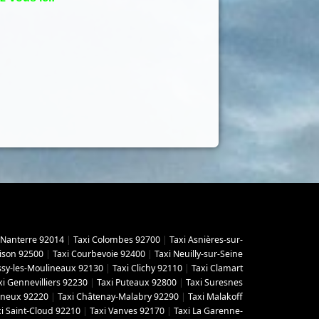
 Nanterre 92014
|
Taxi Colombes 92700
|
Taxi Asnières-sur-
ison 92500
|
Taxi Courbevoie 92400
|
Taxi Neuilly-sur-Seine
Issy-les-Moulineaux 92130
|
Taxi Clichy 92110
|
Taxi Clamart
xi Gennevilliers 92230
|
Taxi Puteaux 92800
|
Taxi Suresnes
gneux 92220
|
Taxi Châtenay-Malabry 92290
|
Taxi Malakoff
i Saint-Cloud 92210
|
Taxi Vanves 92170
|
Taxi La Garenne-