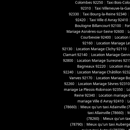
Colombes 92250
|
Taxi Bois-Co
92310
|
Taxi Villeneuve-la-G
92330
|
Taxi Bourg-la-Reine 92340
92420
|
Taxi Ville d Avray 92410
Boulogne Billancourt 92100
|
For
Mariage Asnières-sur-Seine 92600
|
L
Courbevoie 92400
|
Location
92160
|
Location Mariage Le
92130
|
Location Mariage Clichy 92110
Clamart 92140
|
Location Mariage Genne
92800
|
Location Mariage Suresnes 921
Bagneaux 92220
|
Location ma
92240
|
Location Mariage Châtillon 923
Vanves 92170
|
Location Mariage B
92260
|
Location Mariage Sèvres 92310
mariage Le Plessis-Robinson 92350
|
L
Reine 92340
|
Location mariage 
mariage Ville d Avray 92410
|
L
(78660)
|
Mieux qu'un taxi Adainville (
taxi Allainville (78660)
|
M
(78260)
|
Mieux qu'un tax
(78790)
|
Mieux qu'un taxi Aubergen