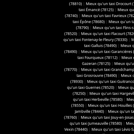
(78810)
|
Mieux qu'un taxi Drocourt 
taxi Émancé (78125)
|
Mieux qu'
(78740)
|
Mieux qu'un taxi Favrieux (78
taxi Épône (78680)
|
Mieux qu'un ta
(78790)
|
Mieux qu'un taxi Flins-
(78520)
|
Mieux qu'un taxi Flacourt (782
qu'un taxi Fontenay-le-Fleury (78330)
|
M
taxi Galluis (78490)
|
Mieux q
(78490)
|
Mieux qu'un taxi Garancières 
taxi Fourqueux (78112)
|
Mieux q
Gazeran (78125)
|
Mieux qu'u
(78770)
|
Mieux qu'un taxi Grandchamp
taxi Grosrouvre (78490)
|
Mieux q
(78930)
|
Mieux qu'un taxi Guitranco
qu'un taxi Guernes (78520)
|
Mieux qu
(78250)
|
Mieux qu'un taxi Hargevil
qu'un taxi Herbeville (78580)
|
Mieu
(78550)
|
Mieux qu'un taxi Houilles 
Jambville (78440)
|
Mieux qu'un ta
(78760)
|
Mieux qu'un taxi Jouy-en-Josas
qu'un taxi Jumeauville (78580)
|
Mieu
Vexin (78440)
|
Mieux qu'un taxi Lévis-