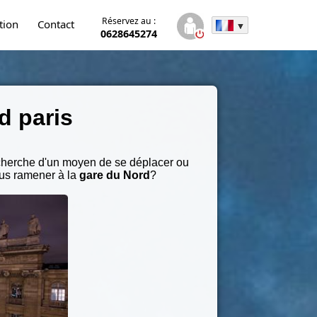
Réservez au :
tion
Contact
0628645274
d paris
echerche d'un moyen de se déplacer ou
ous ramener à la
gare du Nord
?