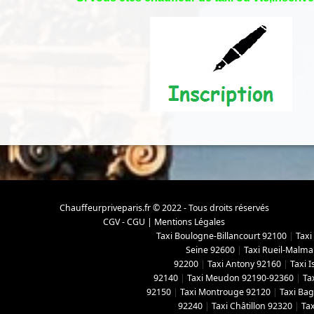
Chauffeurpriveparis.fr © 2022 - Tous droits réservés
CGV - CGU
|
Mentions Légales
Taxi Boulogne-Billancourt 92100
|
Taxi
Seine 92600
|
Taxi Rueil-Malma
92200
|
Taxi Antony 92160
|
Taxi 
92140
|
Taxi Meudon 92190-92360
|
Ta
92150
|
Taxi Montrouge 92120
|
Taxi Ba
92240
|
Taxi Châtillon 92320
|
Tax