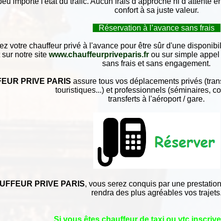
peu importe l'etat du trafic. Aucun frais d’approche ni d’attente e
confort à sa juste valeur.
Réservation à l’avance sans frais
votre chauffeur privé à l'avance pour être sûr d'une disponibili
 sur notre site
www.chauffeurpriveparis.fr
ou sur simple appel
sans frais et sans engagement.
EUR PRIVE PARIS
assure tous vos déplacements privés (transf
touristiques...) et professionnels (séminaires, co
transferts à l'aéroport / gare.
UFFEUR PRIVE PARIS
, vous serez conquis par une prestati
rendra des plus agréables vos trajets
Si vous êtes chauffeur de taxi ou vtc,inscrive