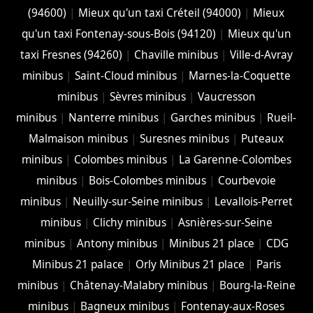
(94600)
|
Mieux qu'un taxi Créteil (94000)
|
Mieux
qu'un taxi Fontenay-sous-Bois (94120)
|
Mieux qu'un
taxi Fresnes (94260)
|
Chaville minibus
|
Ville-d-Avray
minibus
|
Saint-Cloud minibus
|
Marnes-la-Coquette
minibus
|
Sèvres minibus
|
Vaucresson
minibus
|
Nanterre minibus
|
Garches minibus
|
Rueil-
Malmaison minibus
|
Suresnes minibus
|
Puteaux
minibus
|
Colombes minibus
|
La Garenne-Colombes
minibus
|
Bois-Colombes minibus
|
Courbevoie
minibus
|
Neuilly-sur-Seine minibus
|
Levallois-Perret
minibus
|
Clichy minibus
|
Asnières-sur-Seine
minibus
|
Antony minibus
|
Minibus 21 place
|
CDG
Minibus 21 palace
|
Orly Minibus 21 place
|
Paris
minibus
|
Châtenay-Malabry minibus
|
Bourg-la-Reine
minibus
|
Bagneux minibus
|
Fontenay-aux-Roses