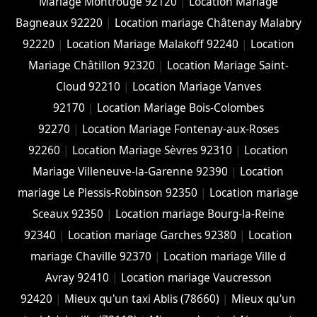
Mariage Montrouge 92120
|
Location Mariage
Bagneaux 92220
|
Location mariage Châtenay Malabry
92220
|
Location Mariage Malakoff 92240
|
Location
Mariage Châtillon 92320
|
Location Mariage Saint-
Cloud 92210
|
Location Mariage Vanves
92170
|
Location Mariage Bois-Colombes
92270
|
Location Mariage Fontenay-aux-Roses
92260
|
Location Mariage Sèvres 92310
|
Location
Mariage Villeneuve-la-Garenne 92390
|
Location
mariage Le Plessis-Robinson 92350
|
Location mariage
Sceaux 92350
|
Location mariage Bourg-la-Reine
92340
|
Location mariage Garches 92380
|
Location
mariage Chaville 92370
|
Location mariage Ville d
Avray 92410
|
Location mariage Vaucresson
92420
|
Mieux qu'un taxi Ablis (78660)
|
Mieux qu'un