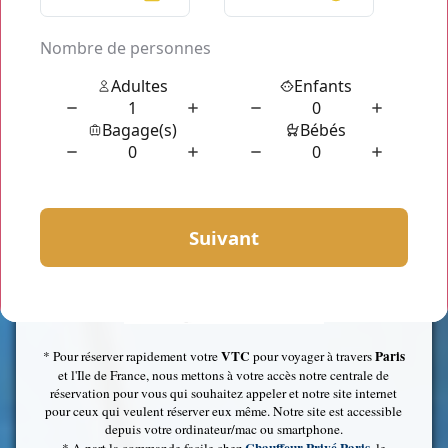
* Nos chauffeurs sont professionnels, courtois. Ils vous conduiront
en toute sécurité vers la destination de votre choix. Ils vous
réserveront un accueil spécial. Ils sauront vous faire satisfaire.
.
*Vous serez confortablement installés dans une berline/un van haut
de gamme. Tous nos véhicules sont récents et parfaitement
entretenus. Vous aurez le choix parmi les gammes de transport
proposées. Classe Affaires ou économique(Berline pouvant
accueillir jusqu'à 3 pax et van jusqu'à 7 pax).
VTC
Paris
* Pour réserver rapidement votre
pour voyager à travers
et l'Ile de France, nous mettons à votre accès notre centrale de
réservation pour vous qui souhaitez appeler et notre site internet
pour ceux qui veulent réserver eux même. Notre site est accessible
depuis votre ordinateur/mac ou smartphone.