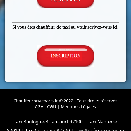
Si vous êtes chauffeur de taxi ou vtc,inscrivez-vous ici:
Chauffeurpriveparis.fr © 2022 - Tous droits réservés
CGV - CGU
|
Mentions Légales
Taxi Boulogne-Billancourt 92100
|
Taxi Nanterre
92014
|
Taxi Colombes 92700
|
Taxi Asnières-sur-Seine