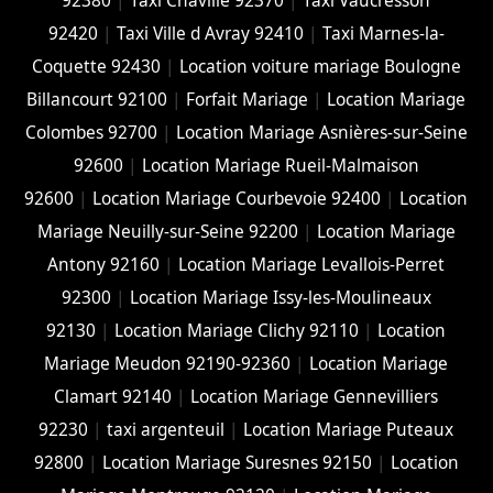
92380
|
Taxi Chaville 92370
|
Taxi Vaucresson
92420
|
Taxi Ville d Avray 92410
|
Taxi Marnes-la-
Coquette 92430
|
Location voiture mariage Boulogne
Billancourt 92100
|
Forfait Mariage
|
Location Mariage
Colombes 92700
|
Location Mariage Asnières-sur-Seine
92600
|
Location Mariage Rueil-Malmaison
92600
|
Location Mariage Courbevoie 92400
|
Location
Mariage Neuilly-sur-Seine 92200
|
Location Mariage
Antony 92160
|
Location Mariage Levallois-Perret
92300
|
Location Mariage Issy-les-Moulineaux
92130
|
Location Mariage Clichy 92110
|
Location
Mariage Meudon 92190-92360
|
Location Mariage
Clamart 92140
|
Location Mariage Gennevilliers
92230
|
taxi argenteuil
|
Location Mariage Puteaux
92800
|
Location Mariage Suresnes 92150
|
Location