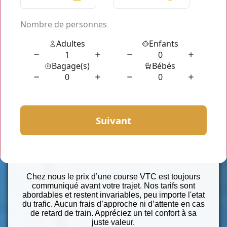
chauffeurs professionnels, élégants, courtois et
souriants, qui sauront s'adapter à toutes vos
attentes et à votre moindre exigence.
Vous pouvez profiter de nos services 24h/24 et 7j/7
donc à n'importe quel moment et surtout pour toute
circonstance.
Réserver un vtc pour Gare du Nord
reste à votre entière disposition afin de vous
satisfaire et répondre à vos demandes.
Véhicules haut de gamme
Seul ou à plusieurs, nos berlines et nos vans sont
parfaits pour vos transferts. Sièges tout confort,
chargeur téléphone, presse du jour, bouteille d’eau
fraîche et même siège bébé/enfant seront à votre
disposition.
Profitez d’un tarif au forfait
Chez nous le prix d’une course VTC est toujours
communiqué avant votre trajet. Nos tarifs sont
abordables et restent invariables, peu importe l'etat
du trafic. Aucun frais d’approche ni d’attente en cas
de retard de train. Appréciez un tel confort à sa
juste valeur.