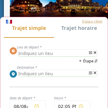
Choisissez les avantages d’un
Réserver un vtc
pour Gare du Nord
avec
CHAUFFEUR PRIVE
PARIS
pour votre déplacement qu'il soit
professionnel ou personnel. Le service de transport
voiture avec chauffeur remplace le taxi. Ce service
a mis un système afin de vous permettre de
connaitre à l'avance le prix de votre course.
Nous sommes le spécialiste de transport
en gare
,
présent sur
Paris et Ile de France
.
CHAUFFEUR PRIVE PARIS
vous propose ses