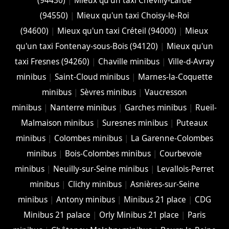
(94430)
|
Mieux qu'un taxi Chevilly-Larue
(94550)
|
Mieux qu'un taxi Choisy-le-Roi
(94600)
|
Mieux qu'un taxi Créteil (94000)
|
Mieux
qu'un taxi Fontenay-sous-Bois (94120)
|
Mieux qu'un
taxi Fresnes (94260)
|
Chaville minibus
|
Ville-d-Avray
minibus
|
Saint-Cloud minibus
|
Marnes-la-Coquette
minibus
|
Sèvres minibus
|
Vaucresson
minibus
|
Nanterre minibus
|
Garches minibus
|
Rueil-
Malmaison minibus
|
Suresnes minibus
|
Puteaux
minibus
|
Colombes minibus
|
La Garenne-Colombes
minibus
|
Bois-Colombes minibus
|
Courbevoie
minibus
|
Neuilly-sur-Seine minibus
|
Levallois-Perret
minibus
|
Clichy minibus
|
Asnières-sur-Seine
minibus
|
Antony minibus
|
Minibus 21 place
|
CDG
Minibus 21 palace
|
Orly Minibus 21 place
|
Paris