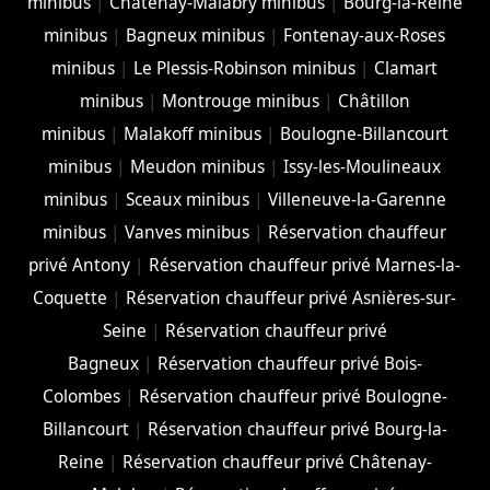
minibus
|
Châtenay-Malabry minibus
|
Bourg-la-Reine
minibus
|
Bagneux minibus
|
Fontenay-aux-Roses
minibus
|
Le Plessis-Robinson minibus
|
Clamart
minibus
|
Montrouge minibus
|
Châtillon
minibus
|
Malakoff minibus
|
Boulogne-Billancourt
minibus
|
Meudon minibus
|
Issy-les-Moulineaux
minibus
|
Sceaux minibus
|
Villeneuve-la-Garenne
minibus
|
Vanves minibus
|
Réservation chauffeur
privé Antony
|
Réservation chauffeur privé Marnes-la-
Coquette
|
Réservation chauffeur privé Asnières-sur-
Seine
|
Réservation chauffeur privé
Bagneux
|
Réservation chauffeur privé Bois-
Colombes
|
Réservation chauffeur privé Boulogne-
Billancourt
|
Réservation chauffeur privé Bourg-la-
Reine
|
Réservation chauffeur privé Châtenay-