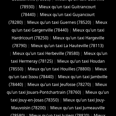
(78930)
|
Mieux qu'un taxi Guitrancourt
(78440)
|
Mieux qu'un taxi Guyancourt
(78280)
|
Mieux qu'un taxi Guernes (78520)
|
Mieux
qu'un taxi Gargenville (78440)
|
Mieux qu'un taxi
Hardricourt (78250)
|
Mieux qu'un taxi Hargeville
(78790)
|
Mieux qu'un taxi La Hauteville (78113)
|
Mieux qu'un taxi Herbeville (78580)
|
Mieux qu'un
taxi Hermeray (78125)
|
Mieux qu'un taxi Houdan
(78550)
|
Mieux qu'un taxi Houilles (78800)
|
Mieux
qu'un taxi Issou (78440)
|
Mieux qu'un taxi Jambville
(78440)
|
Mieux qu'un taxi Jeufosse (78270)
|
Mieux
qu'un taxi Jouars-Pontchartrain (78760)
|
Mieux qu'un
taxi Jouy-en-Josas (78350)
|
Mieux qu'un taxi Jouy-
Mauvoisin (78200)
|
Mieux qu'un taxi Jumeauville
(78580)
|
Mieux qu'un taxi Juziers (78820)
|
Mieux