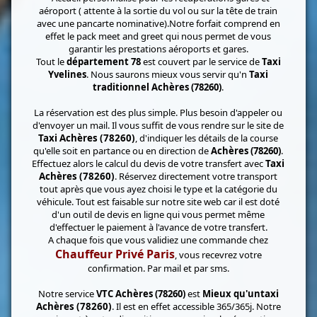
aéroport ( attente à la sortie du vol ou sur la tête de train
avec une pancarte nominative).Notre forfait comprend en
effet le pack meet and greet qui nous permet de vous
garantir les prestations aéroports et gares.
Tout le
département 78
est couvert par le service de
Taxi
Yvelines
. Nous saurons mieux vous servir qu'n
Taxi
traditionnel Achères (78260)
.
La réservation est des plus simple. Plus besoin d'appeler ou
d'envoyer un mail. Il vous suffit de vous rendre sur le site de
Taxi Achères (78260)
, d'indiquer les détails de la course
qu'elle soit en partance ou en direction de
Achères (78260)
.
Effectuez alors le calcul du devis de votre transfert avec
Taxi
Achères (78260)
. Réservez directement votre transport
tout après que vous ayez choisi le type et la catégorie du
véhicule. Tout est faisable sur notre site web car il est doté
d'un outil de devis en ligne qui vous permet même
d'effectuer le paiement à l'avance de votre transfert.
A chaque fois que vous validiez une commande chez
Chauffeur Privé Paris
, vous recevrez votre
confirmation. Par mail et par sms.
Notre service
VTC Achères (78260)
est
Mieux qu'un
taxi
Achères (78260)
. Il est en effet accessible 365/365j. Notre