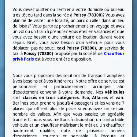
Vous devez quitter ou rentrer à votre domicile ou bureau
très tôt ou tard dans la soirée à
Poissy (78300)
? Vous avez
planifié de visiter une localité, un parc ou aller dans un lieu
de loisirs? Vous partirez prochainement en voyage et avez
un vol ou un train à prendre? Vous êtes en vacances et que
vous avez besoin d'une voiture de location durant votre
séjour. Bref, vous avez besoin d'un véhicule pour vous
déplacer, pas de souci,
taxi
Poissy (78300)
, un service de
taxi à
Poissy (78300)
proposé par la société de
Chauffeur
privé Paris
est à votre entière disposition.
Nous vous proposons des solutions de transport adaptées
à vos besoins et à vos itinéraires. Notre offre de service est
personnalisé et particulièrement arrangée afin
d'exactement convenir à votre demande. Nos
véhicules
sont
classés en trois catégories
.
Eco
,
Affaires
et
van
.
Berlines pour prendre jusqu'à 4 passagers et les vans de 7
places qui offrent plus de place si vous avez un certain
nombre de valises. Afin que vous passiez un agréable
transfert, nous vous mettons à disposition un confortable
véhicule et un chauffeur maîtrisant le métier. Un chauffeur
hautement qualifié, doté de plusieurs années
d'expérience, courtois et serviable, à l'écoute et