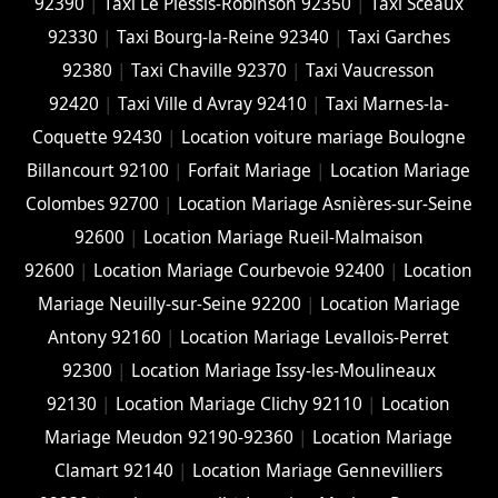
92390
|
Taxi Le Plessis-Robinson 92350
|
Taxi Sceaux
92330
|
Taxi Bourg-la-Reine 92340
|
Taxi Garches
92380
|
Taxi Chaville 92370
|
Taxi Vaucresson
92420
|
Taxi Ville d Avray 92410
|
Taxi Marnes-la-
Coquette 92430
|
Location voiture mariage Boulogne
Billancourt 92100
|
Forfait Mariage
|
Location Mariage
Colombes 92700
|
Location Mariage Asnières-sur-Seine
92600
|
Location Mariage Rueil-Malmaison
92600
|
Location Mariage Courbevoie 92400
|
Location
Mariage Neuilly-sur-Seine 92200
|
Location Mariage
Antony 92160
|
Location Mariage Levallois-Perret
92300
|
Location Mariage Issy-les-Moulineaux
92130
|
Location Mariage Clichy 92110
|
Location
Mariage Meudon 92190-92360
|
Location Mariage
Clamart 92140
|
Location Mariage Gennevilliers