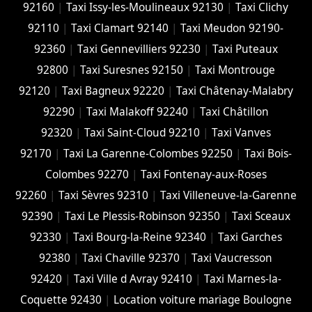
92160
|
Taxi Issy-les-Moulineaux 92130
|
Taxi Clichy
92110
|
Taxi Clamart 92140
|
Taxi Meudon 92190-
92360
|
Taxi Gennevilliers 92230
|
Taxi Puteaux
92800
|
Taxi Suresnes 92150
|
Taxi Montrouge
92120
|
Taxi Bagneux 92220
|
Taxi Châtenay-Malabry
92290
|
Taxi Malakoff 92240
|
Taxi Châtillon
92320
|
Taxi Saint-Cloud 92210
|
Taxi Vanves
92170
|
Taxi La Garenne-Colombes 92250
|
Taxi Bois-
Colombes 92270
|
Taxi Fontenay-aux-Roses
92260
|
Taxi Sèvres 92310
|
Taxi Villeneuve-la-Garenne
92390
|
Taxi Le Plessis-Robinson 92350
|
Taxi Sceaux
92330
|
Taxi Bourg-la-Reine 92340
|
Taxi Garches
92380
|
Taxi Chaville 92370
|
Taxi Vaucresson
92420
|
Taxi Ville d Avray 92410
|
Taxi Marnes-la-
Coquette 92430
|
Location voiture mariage Boulogne