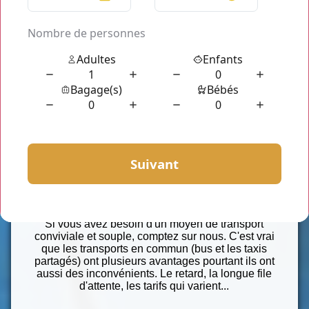
Chauffeur Privé Paris
est une compagnie qui se
spécialise dans le transport de personnes sur
Paris, en Ile de France voir vers les provinces.
Nous vous offrons notre service de voiture avec
chauffeur pour vos déplacements, quotidiens ou
occasionnels sur les
Yvelines
. Que ce soit courts
ou longs trajets ou même, là où les transports
publics ne vont pas,
Le Vésinet (78110)
répond
toujours présent pour vous servir.
Si vous avez besoin d'un moyen de transport
conviviale et souple, comptez sur nous. C'est vrai
que les transports en commun (bus et les taxis
partagés) ont plusieurs avantages pourtant ils ont
aussi des inconvénients. Le retard, la longue file
d'attente, les tarifs qui varient...