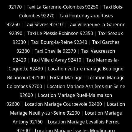
92170
|
Taxi La Garenne-Colombes 92250
|
Taxi Bois-
Colombes 92270
|
Taxi Fontenay-aux-Roses
92260
|
Taxi Sèvres 92310
|
Taxi Villeneuve-la-Garenne
92390
|
Taxi Le Plessis-Robinson 92350
|
Taxi Sceaux
92330
|
Taxi Bourg-la-Reine 92340
|
Taxi Garches
92380
|
Taxi Chaville 92370
|
Taxi Vaucresson
92420
|
Taxi Ville d Avray 92410
|
Taxi Marnes-la-
Coquette 92430
|
Location voiture mariage Boulogne
Billancourt 92100
|
Forfait Mariage
|
Location Mariage
Colombes 92700
|
Location Mariage Asnières-sur-Seine
92600
|
Location Mariage Rueil-Malmaison
92600
|
Location Mariage Courbevoie 92400
|
Location
Mariage Neuilly-sur-Seine 92200
|
Location Mariage
Antony 92160
|
Location Mariage Levallois-Perret
92300
|
Location Mariage Issy-les-Moulineaux