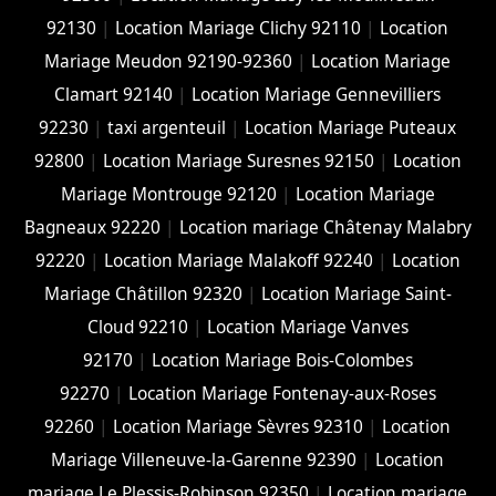
92130
|
Location Mariage Clichy 92110
|
Location
Mariage Meudon 92190-92360
|
Location Mariage
Clamart 92140
|
Location Mariage Gennevilliers
92230
|
taxi argenteuil
|
Location Mariage Puteaux
92800
|
Location Mariage Suresnes 92150
|
Location
Mariage Montrouge 92120
|
Location Mariage
Bagneaux 92220
|
Location mariage Châtenay Malabry
92220
|
Location Mariage Malakoff 92240
|
Location
Mariage Châtillon 92320
|
Location Mariage Saint-
Cloud 92210
|
Location Mariage Vanves
92170
|
Location Mariage Bois-Colombes
92270
|
Location Mariage Fontenay-aux-Roses
92260
|
Location Mariage Sèvres 92310
|
Location
Mariage Villeneuve-la-Garenne 92390
|
Location
mariage Le Plessis-Robinson 92350
|
Location mariage